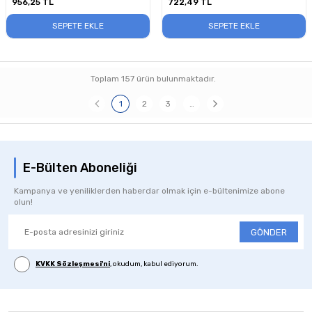
956,25
TL
722,49
TL
SEPETE EKLE
SEPETE EKLE
Toplam
157
ürün bulunmaktadır.
1
2
3
…
E-Bülten Aboneliği
Kampanya ve yeniliklerden haberdar olmak için e-bültenimize abone
olun!
GÖNDER
KVKK Sözleşmesi'ni
, okudum, kabul ediyorum.