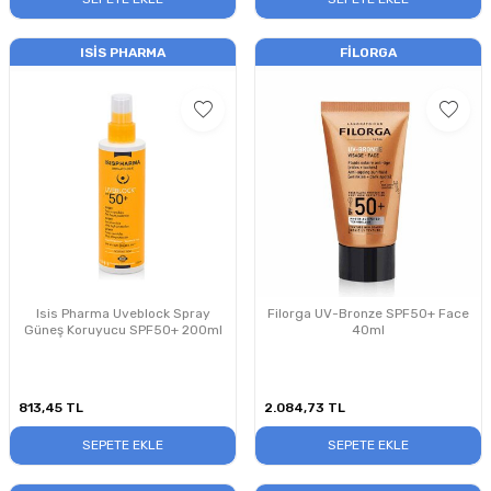
ISIS PHARMA
FILORGA
Isis Pharma Uveblock Spray
Filorga UV-Bronze SPF50+ Face
Güneş Koruyucu SPF50+ 200ml
40ml
813,45
TL
2.084,73
TL
SEPETE EKLE
SEPETE EKLE