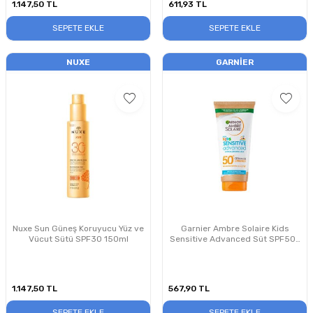
1.147,50
TL
611,93
TL
SEPETE EKLE
SEPETE EKLE
NUXE
GARNIER
Nuxe Sun Güneş Koruyucu Yüz ve
Garnier Ambre Solaire Kids
Vücut Sütü SPF30 150ml
Sensitive Advanced Süt SPF50+
175ml
1.147,50
TL
567,90
TL
SEPETE EKLE
SEPETE EKLE