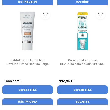
ESTHEDERM
GARNIER
Institut Esthederm Photo
Garnier Saf ve Temiz
Reverse Tinted Medium Beige
BHA+Niacinamide Günlük Güneş
50 ml – Leke ve Ton Eşitlemeye
Koruyucu Fluid Yüz Kremi
Yardımcı Güneş Koruyucu Krem
SPF50+ 40ml
1.990,00
TL
330,30
TL
SEPETE EKLE
SEPETE EKLE
ISIS PHARMA
SOLANTE