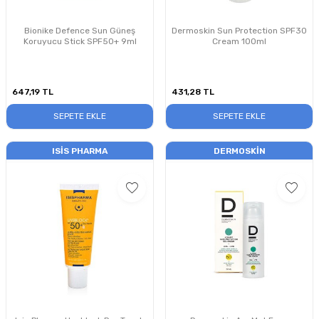
Bionike Defence Sun Güneş
Dermoskin Sun Protection SPF30
Koruyucu Stick SPF50+ 9ml
Cream 100ml
647,19
TL
431,28
TL
SEPETE EKLE
SEPETE EKLE
ISIS PHARMA
DERMOSKIN