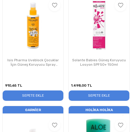
Isis Pharma Uveblock Çocuklar
Solante Babies Güneş Koruyucu
İçin Güneş Koruyucu Spray
Losyon SPF50+ 150ml
SPF50+ 200ml
910,65
TL
1.498,00
TL
SEPETE EKLE
SEPETE EKLE
GARNIER
HOLIKA HOLIKA