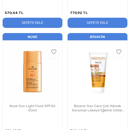
570,44
TL
770,92
TL
SEPETE EKLE
SEPETE EKLE
NUXE
BIOXCIN
Nuxe Sun Light Fluid SPF50
Bioxcin Sun Care Çok Yüksek
50ml
Korumalı Lekeye Eğilimli Ciltler
İçin Güneş Kremi SPF50+ 150ml