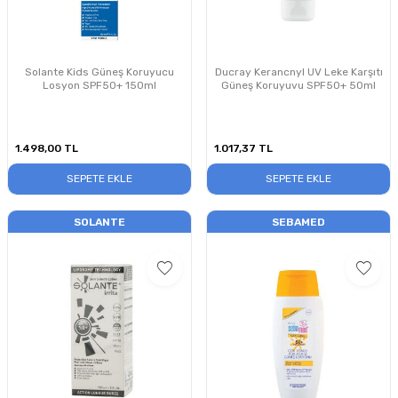
Solante Kids Güneş Koruyucu
Ducray Kerancnyl UV Leke Karşıtı
Losyon SPF50+ 150ml
Güneş Koruyuvu SPF50+ 50ml
1.498,00
TL
1.017,37
TL
SEPETE EKLE
SEPETE EKLE
SOLANTE
SEBAMED