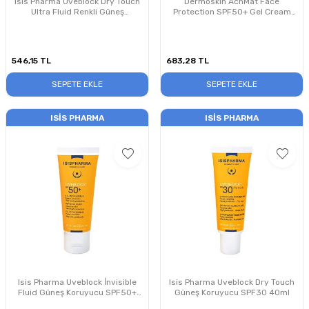
Isis Pharma Uveblock Dry Touch
Dermoskin AcnMat Face
Ultra Fluid Renkli Güneş
Protection SPF50+ Gel Cream
Koruyucu SPF50+ 40ml Claire
50ml
546,15
TL
683,28
TL
SEPETE EKLE
SEPETE EKLE
ISIS PHARMA
ISIS PHARMA
Isis Pharma Uveblock İnvisible
Isis Pharma Uveblock Dry Touch
Fluid Güneş Koruyucu SPF50+
Güneş Koruyucu SPF30 40ml
40ml