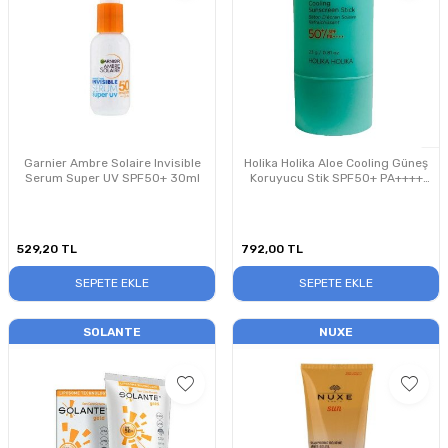
Garnier Ambre Solaire Invisible
Holika Holika Aloe Cooling Güneş
Serum Super UV SPF50+ 30ml
Koruyucu Stik SPF50+ PA++++
23g
529,20
TL
792,00
TL
SEPETE EKLE
SEPETE EKLE
SOLANTE
NUXE