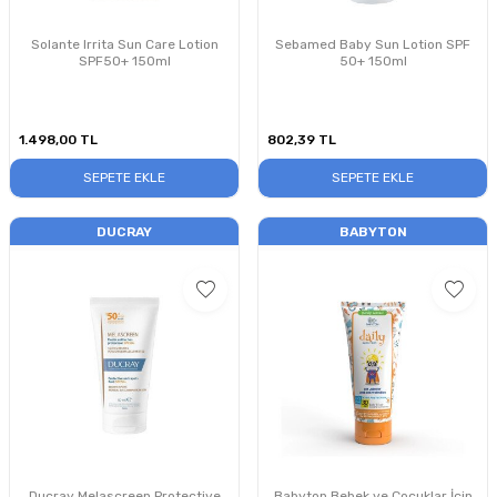
Solante Irrita Sun Care Lotion
Sebamed Baby Sun Lotion SPF
SPF50+ 150ml
50+ 150ml
1.498,00
TL
802,39
TL
SEPETE EKLE
SEPETE EKLE
DUCRAY
BABYTON
Ducray Melascreen Protective
Babyton Bebek ve Çocuklar İçin