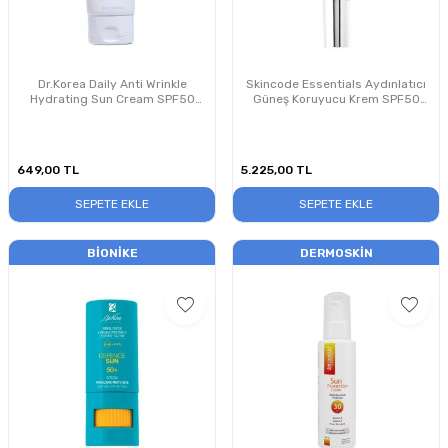
Dr.Korea Daily Anti Wrinkle
Skincode Essentials Aydınlatıcı
Hydrating Sun Cream SPF50
Güneş Koruyucu Krem SPF50
60ml Kırışıklık Karşıtı
30ml
Nemlendirici Güneş Kremi
649,00
TL
5.225,00
TL
SEPETE EKLE
SEPETE EKLE
BIONIKE
DERMOSKIN