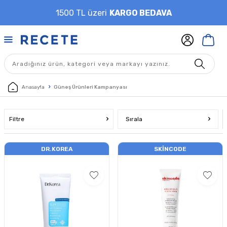
1500 TL üzeri
KARGO BEDAVA
Anasayfa
Güneş Ürünleri Kampanyası
Filtre
Sırala
DR.KOREA
SKINCODE