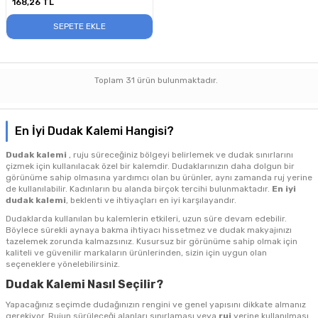
168,26
TL
SEPETE EKLE
Toplam
31
ürün bulunmaktadır.
En İyi Dudak Kalemi Hangisi?
Dudak kalemi
, ruju süreceğiniz bölgeyi belirlemek ve dudak sınırlarını
çizmek için kullanılacak özel bir kalemdir. Dudaklarınızın daha dolgun bir
görünüme sahip olmasına yardımcı olan bu ürünler, aynı zamanda ruj yerine
de kullanılabilir. Kadınların bu alanda birçok tercihi bulunmaktadır.
En iyi
dudak kalemi
, beklenti ve ihtiyaçları en iyi karşılayandır.
Dudaklarda kullanılan bu kalemlerin etkileri, uzun süre devam edebilir.
Böylece sürekli aynaya bakma ihtiyacı hissetmez ve dudak makyajınızı
tazelemek zorunda kalmazsınız. Kusursuz bir görünüme sahip olmak için
kaliteli ve güvenilir markaların ürünlerinden, sizin için uygun olan
seçeneklere yönelebilirsiniz.
Dudak Kalemi Nasıl Seçilir?
Yapacağınız seçimde dudağınızın rengini ve genel yapısını dikkate almanız
gerekiyor. Rujun sürüleceği alanları sınırlaması veya
ruj
yerine kullanılması