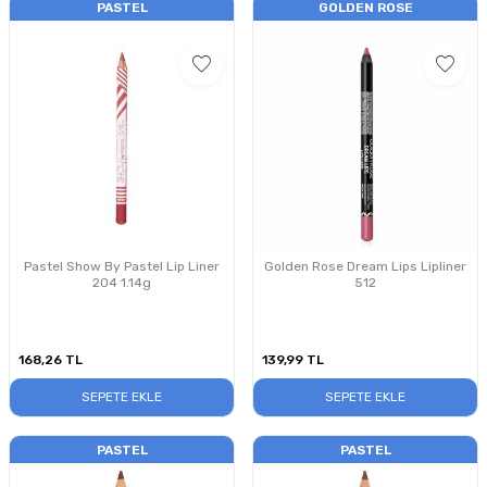
PASTEL
GOLDEN ROSE
Pastel Show By Pastel Lip Liner
Golden Rose Dream Lips Lipliner
204 1.14g
512
168,26
TL
139,99
TL
SEPETE EKLE
SEPETE EKLE
PASTEL
PASTEL