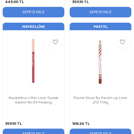
449,00
TL
359,10
TL
SEPETE EKLE
SEPETE EKLE
MAYBELLINE
PASTEL
Maybelline Lifter Liner Dudak
Pastel Show By Pastel Lip Liner
Kalemi No:09 Peaking
213 1.14g
359,10
TL
168,26
TL
SEPETE EKLE
SEPETE EKLE