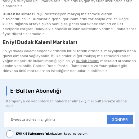
farkıyla dünyaca ünlü markaların ürünlerini uygun fiyatlar üzerinden satın
alabilirsiniz.
Dudak kalemleri
, ruju destekleyen makyaj malzemesi olarak
nitelendirilebilir. Dudakların genel görünümlerini fazlasıyla etkiler. Doğru
kullanıldığında ortaya çıkan sonuçlar, genel olarak beklentileri en üst
seviyede karşılar. Dolayısıyla öncelik ürünün kalitesine verilmeli, daha sonra
fiyat dikkate alınmalıdır.
En İyi Dudak Kalemi Markaları
En iyi
dudak kalemi
seçeneklerinden birini tercih etmeniz, makyajınızın daha
güzel olmasını sağlayabilir. Bu kalemler, diğer makyaj malzemeleri kadar
yoğun bir şekilde kullanılmadığı için en iyi
dudak kalemi
markaları arasından
seçim yapılabilir. Golden Rose, Pastel, Jane Iredale ve Youngblood gibi
dünyaca ünlü markalardan istediğiniz sonuçları alabilirsiniz.
E-Bülten Aboneliği
Kampanya ve yeniliklerden haberdar olmak için e-bültenimize abone
olun!
GÖNDER
KVKK Sözleşmesi'ni
, okudum, kabul ediyorum.