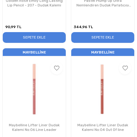
Golden Rose Emily Long Lasting
Pastel Plump Up Ultra
Lip Pencil - 207 - Dudak Kalemi
Nemlendiren Dudak Parlatıcısı
5.3ml No:205 Just Natural
90,99
TL
344,96
TL
SEPETE EKLE
SEPETE EKLE
MAYBELLINE
MAYBELLINE
Maybelline Lifter Liner Dudak
Maybelline Lifter Liner Dudak
Kalemi No:06 Line Leader
Kalemi No:04 Out Of line