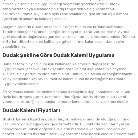
nedeniyle teninize en uygun rengi seçmeniz gerekmektedir. Dudak
renginizden veya kullanacağınız ruj renginden yola çıkarak tonu
belirleyebilirsiniz. Rujunuzla aynı renk olabileceği gibi bir ton açık olması
işinizi ciddi anlamda kolaylaştırabilir.
Seçim sırasında dikkat edilecek bir diğer husus ise ürünün kalitesidir.
Tercih edeceğiniz ürünün içeriğini inceleyerek karar verebilirsiniz. Ayrıca
şekil olarak dudağınıza uygun olmalı, kullanımda sizi zorlamamalıdır. Tüm bu
kriterleri dikkate alarak kaliteli ve güvenilir markalar arasından seçim
yapabilirsiniz.
Dudak Şekline Göre Dudak Kalemi Uygulama
Daha estetik bir görünüm için kullanılan kalemlerin doğru şekilde
uygulanması gerekir. Dudak şekline göre kalemi uygulamalı ve böylece
kusursuz bir görünüm elde etmelisiniz. Bunun için tercih edeceğiniz kalemi
kolay bir şekilde kavrayabilmeli ve kalemin ucu ile istediğiniz noktalara
uygulayabilmelisiniz.
En iyi dudak kalemi
, istenilen noktalara kolaylıkla uygulanabilenlerdir. Çok
fazla bastırmaya gerek kalmadan, dudağınızı tahriş etmeden bu işlemi
yapmanız, istediğiniz sonuçları almanız konusunda size yardımcı olabilir.
Dudak Kalemi Fiyatları
Dudak kalemi fiyatları
, diğer birçok makyaj ürününde olduğu gibi farklı
özelliklere göre değişkenlik göstermektedir. Bu noktada sabit bir fiyattan
bahsetmek mümkün değildir. Ürünlerin markaları, kaliteleri, renkleri ve
benzeri unsurları fiyatların farklılık göstermesine neden olabilir. Recete.com