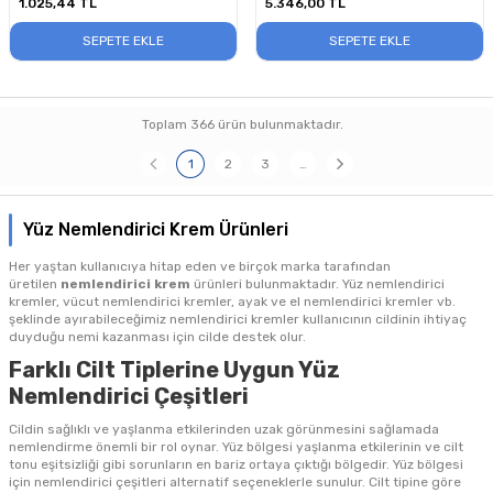
1.025,44
TL
5.346,00
TL
SEPETE EKLE
SEPETE EKLE
Toplam
366
ürün bulunmaktadır.
1
2
3
…
Yüz Nemlendirici Krem Ürünleri
Her yaştan kullanıcıya hitap eden ve birçok marka tarafından
üretilen
nemlendirici krem
ürünleri bulunmaktadır. Yüz nemlendirici
kremler, vücut nemlendirici kremler, ayak ve el nemlendirici kremler vb.
şeklinde ayırabileceğimiz nemlendirici kremler kullanıcının cildinin ihtiyaç
duyduğu nemi kazanması için cilde destek olur.
Farklı Cilt Tiplerine Uygun Yüz
Nemlendirici Çeşitleri
Cildin sağlıklı ve yaşlanma etkilerinden uzak görünmesini sağlamada
nemlendirme önemli bir rol oynar. Yüz bölgesi yaşlanma etkilerinin ve cilt
tonu eşitsizliği gibi sorunların en bariz ortaya çıktığı bölgedir. Yüz bölgesi
için nemlendirici çeşitleri alternatif seçeneklerle sunulur. Cilt tipine göre