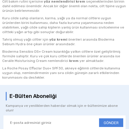
Cilt bakım rutini içerisine
yüz nemlendirici krem
seçeneklerinden birinin
dahil edilmesi önemlidir. Ancak bir diğer önemli olan nokta, cilt tipine uygun
ürünün belirlenmesidir.
Kuru cilde sahip olanların, karma, yağlı ya da normal ciltlere uygun
ürünlerden birini kullanması, daha fazla kuruma yaşanmasına neden
olabilirken, yağlı cilde sahip kişilerin yanlış ürün kullanması sivilcelenme ve
ciltteki yağın artışı gibi sonuçlar doğurabilir.
Tahriş olmuş yağlı ciltler için
yüz kremi
önerileri arasında Bioderma
Sebium Hydra öne çıkan ürünler arasındadır.
Bioderma Sensibio DS+ Cream kızarıklığa yatkın ciltlere özel geliştirilmiş
formüle sahiptir. Kuru ve çok kuru ciltlerde önerilen ürünler arasında ise
CeraVe Moisturising Cream nemlendirici
krem
yer almaktadır.
La Roche Posay Effaclar Duo+ SPF30, akneye eğilimli ciltlerde kullanıma
uygun olup, nemlendirmenin yanı sıra cildin güneşin zararlı etkilerinden
korunmasını da destekler.
E-Bülten Aboneliği
Kampanya ve yeniliklerden haberdar olmak için e-bültenimize abone
olun!
GÖNDER