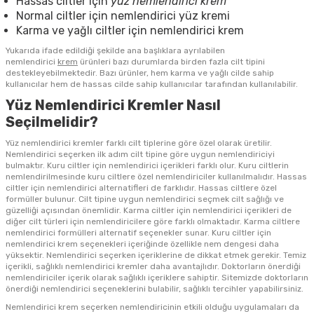
Hassas ciltler için
yüz nemlendirici krem
Normal ciltler için nemlendirici
yüz kremi
Karma ve yağlı ciltler için nemlendirici krem
Yukarıda ifade edildiği şekilde ana başlıklara ayrılabilen
nemlendirici
krem
ürünleri bazı durumlarda birden fazla cilt tipini
destekleyebilmektedir. Bazı ürünler, hem karma ve yağlı cilde sahip
kullanıcılar hem de hassas cilde sahip kullanıcılar tarafından kullanılabilir.
Yüz Nemlendirici Kremler Nasıl
Seçilmelidir?
Yüz nemlendirici kremler farklı cilt tiplerine göre özel olarak üretilir.
Nemlendirici seçerken ilk adım cilt tipine göre uygun nemlendiriciyi
bulmaktır. Kuru ciltler için nemlendirici içerikleri farklı olur. Kuru ciltlerin
nemlendirilmesinde kuru ciltlere özel nemlendiriciler kullanılmalıdır. Hassas
ciltler için nemlendirici alternatifleri de farklıdır. Hassas ciltlere özel
formüller bulunur. Cilt tipine uygun nemlendirici seçmek cilt sağlığı ve
güzelliği açısından önemlidir. Karma ciltler için nemlendirici içerikleri de
diğer cilt türleri için nemlendiricilere göre farklı olmaktadır. Karma ciltlere
nemlendirici formülleri alternatif seçenekler sunar. Kuru ciltler için
nemlendirici krem seçenekleri içeriğinde özellikle nem dengesi daha
yüksektir. Nemlendirici seçerken içeriklerine de dikkat etmek gerekir. Temiz
içerikli, sağlıklı nemlendirici kremler daha avantajlıdır. Doktorların önerdiği
nemlendiriciler içerik olarak sağlıklı içeriklere sahiptir. Sitemizde doktorların
önerdiği nemlendirici seçeneklerini bulabilir, sağlıklı tercihler yapabilirsiniz.
Nemlendirici krem seçerken nemlendiricinin etkili olduğu uygulamaları da