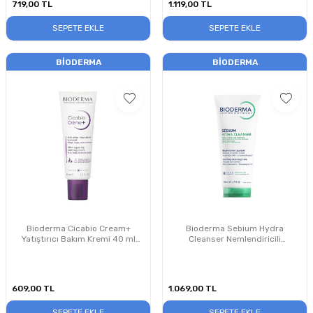
719,00
TL
1.119,00
TL
SEPETE EKLE
SEPETE EKLE
BIODERMA
BIODERMA
Bioderma Cicabio Cream+
Bioderma Sebium Hydra
Yatıştırıcı Bakım Kremi 40 ml
Cleanser Nemlendiricili
PUANSIZDIR
Temizleyici 200 ml
609,00
TL
1.069,00
TL
SEPETE EKLE
SEPETE EKLE