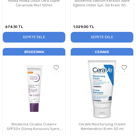
Holika Holika Good Cera Super
Bioderma Sebium Kerato+ Akne
Ceramide Mist 120ml
Eğilimli Ciltler İçin Jel Krem 30 ml
PUANSIZDIR
674,10
TL
1.029,00
TL
SEPETE EKLE
SEPETE EKLE
BIODERMA
CERAVE
Bioderma Cicabio Cream+
CeraVe Moisturising Cream
SPF50+ Güneş Koruyucu İçeren
Nemlendirici Krem 50 ml
Yatıştırıcı Bakım Kremi 40 ml