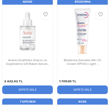
AVENE
BIODERMA
Avene Cicalfate+ Onarıcı ve
Bioderma Sensibio AR+ CC
Güçlendirici Cilt Bakım Serumu
Cream SPF50+ Light -
30ml
Nemlendirici CC Krem 40 ml
2.422,42
TL
1.709,00
TL
SEPETE EKLE
SEPETE EKLE
TOPICREM
NUXE