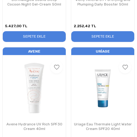
Cocoon Night Gel-Cream 50ml
Plumping Daily Booster 50ml
5.427,00
TL
2.252,42
TL
SEPETE EKLE
SEPETE EKLE
AVENE
URIAGE
Avene Hydrance UV Rich SPF30
Uriage Eau Thermale Light Water
Cream 40ml
Cream SPF20 40ml