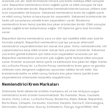
arasında yer alır. Özel formülüyle Cerave yüz kremi oldukça etkili sonuçlar
verir. Bepanthol nemlendirici krem sağlıklı içerik ve etkili sonuçlar ile fark
yaratan ürünlerden biridir. Bepanthol nemlendiricilerde hassas ciltlere özel
ürün seçenekleri de bulunur. Sebamed nemlendirici krem de sağlıklı içerik
ve etkili sonuç farkını ortaya koyan bir seçenektir. Sebamed ürünlerinde de
farklı cilt sorunlarına yönelik krem seçenekleri vardır. Bioderma
nemlendirici krem temiz içerikle öne çıkan ürünlerden biridir. Etkili sonuçlar
alırken sağlıklı krem kullanmanızı sağlar. Cilt tiplerine göre özel formüller
sunar.
Bepanthol derma nemlendirici yara ve izler için özellikle etkili olan özel bir
formüle sahiptir. Bepanthol nemlendirici çok işe yarayan alternatif
nemlendirici seçeneklerinden biri olarak öne çıkar. Vichy nemlendiriciler cilt
yaşlanmalarına karşı etkili ürünler olarak fark yaratan ürünlerdir. Sebamed
yüz kremi günlük kullanım için ideal ürün seçenekleri arasında yer alır.
Bepanthol nemlendirici yüz kremi çok sağlıklı içerik farkıyla etkili sonuçlar
sunar. Kremler arasında temiz içerik ve kalitesiyle öne çıkan bir diğer marka
da La Roche Posay’dır. La Roche Posay nemlendirici krem gece ve gündüz
cildinizin nem dengesini sağlaması açısından sıklıkla tercih edilir. Yüz
kremlerinde kalite ve etkili sonuç farkıyla öne çıkan temiz içerikli krem
seçeneklerine sitemizden kolaylıkla ulaşabilirsiniz.
Nemlendirici Krem Markaları
Sitemizde farklı ülkelerde üretilen markalara ait ve her bütçeye uygun
nemlendirici krem
ürünleri bulunmaktadır. Bu markalar; Nuxe, Caudalie,
Avene, Vichy, Lierac, La Roche Posay, Bioderma, Babe, Bebak, Bepanthol,
Burts Bees, Cetaphil, Coresatin, Cosmed, Darphin, Derma E, Dermalogica,
Dermoskin, Diadermine, Ducray, Esthederm, Filorga, Ingrid Millet, ISIS