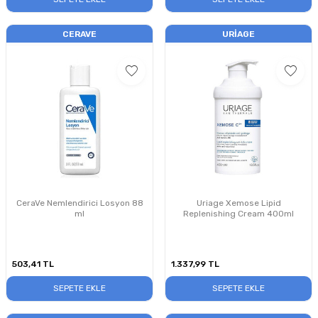
CERAVE
URIAGE
CeraVe Nemlendirici Losyon 88
Uriage Xemose Lipid
ml
Replenishing Cream 400ml
503,41
TL
1.337,99
TL
SEPETE EKLE
SEPETE EKLE