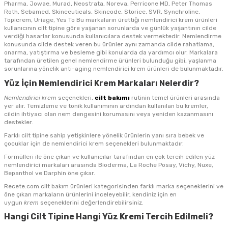
Pharma, Jowae, Murad, Neostrata, Noreva, Perricone MD, Peter Thomas
Roth, Sebamed, Skinceuticals, Skincode, Storice, SVR, Synchroline,
Topicrem, Uriage, Yes To Bu markaların ürettiği nemlendirici krem ürünleri
kullanıcının cilt tipine göre yaşanan sorunlarda ve günlük yaşantının cilde
verdiği hasarlar konusunda kullanıcılara destek vermektedir. Nemlendirme
konusunda cilde destek veren bu ürünler aynı zamanda cilde rahatlama,
onarma, yatıştırma ve besleme gibi konularda da yardımcı olur. Markalara
tarafından üretilen genel nemlendirme ürünleri bulunduğu gibi, yaşlanma
sorunlarına yönelik anti-aging nemlendirici krem ürünleri de bulunmaktadır.
Yüz İçin Nemlendirici Krem Markaları Nelerdir?
Nemlendirici krem
seçenekleri,
cilt bakımı
rutinin temel ürünleri arasında
yer alır. Temizleme ve tonik kullanımının ardından kullanılan bu kremler,
cildin ihtiyacı olan nem dengesini korumasını veya yeniden kazanmasını
destekler.
Farklı cilt tipine sahip yetişkinlere yönelik ürünlerin yanı sıra bebek ve
çocuklar için de
nemlendirici krem seçenekleri bulunmaktadır.
Formülleri ile öne çıkan ve kullanıcılar tarafından en çok tercih edilen yüz
nemlendirici
markaları arasında Bioderma, La Roche Posay, Vichy, Nuxe,
Bepanthol ve Darphin öne çıkar.
Recete.com cilt bakım ürünleri kategorisinden farklı marka seçeneklerini ve
öne çıkan markaların ürünlerini inceleyebilir, kendiniz için en
uygun
krem
seçeneklerini değerlendirebilirsiniz.
Hangi Cilt Tipine Hangi Yüz Kremi Tercih Edilmeli?