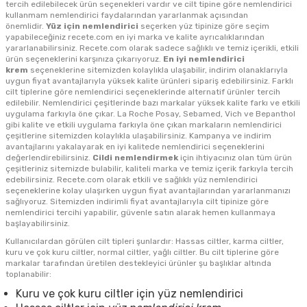
tercih edilebilecek ürün seçenekleri vardır ve cilt tipine göre nemlendirici
kullanmam nemlendirici faydalarından yararlanmak açısından
önemlidir.
Yüz için nemlendirici
seçerken yüz tipinize göre seçim
yapabileceğiniz recete.com en iyi marka ve kalite ayrıcalıklarından
yararlanabilirsiniz. Recete.com olarak sadece sağlıklı ve temiz içerikli, etkili
ürün seçeneklerini karşınıza çıkarıyoruz.
En iyi nemlendirici
krem
seçeneklerine sitemizden kolaylıkla ulaşabilir, indirim olanaklarıyla
uygun fiyat avantajlarıyla yüksek kalite ürünleri sipariş edebilirsiniz. Farklı
cilt tiplerine göre nemlendirici seçeneklerinde alternatif ürünler tercih
edilebilir. Nemlendirici çeşitlerinde bazı markalar yüksek kalite farkı ve etkili
uygulama farkıyla öne çıkar. La Roche Posay, Sebamed, Vich ve Bepanthol
gibi kalite ve etkili uygulama farkıyla öne çıkan markaların nemlendirici
çeşitlerine sitemizden kolaylıkla ulaşabilirsiniz. Kampanya ve indirim
avantajlarını yakalayarak en iyi kalitede nemlendirici seçeneklerini
değerlendirebilirsiniz.
Cildi nemlendirmek
için ihtiyacınız olan tüm ürün
çeşitleriniz sitemizde bulabilir, kaliteli marka ve temiz içerik farkıyla tercih
edebilirsiniz. Recete.com olarak etkili ve sağlıklı yüz nemlendirici
seçeneklerine kolay ulaşırken uygun fiyat avantajlarından yararlanmanızı
sağlıyoruz. Sitemizden indirimli fiyat avantajlarıyla cilt tipinize göre
nemlendirici tercihi yapabilir, güvenle satın alarak hemen kullanmaya
başlayabilirsiniz.
Kullanıcılardan görülen cilt tipleri şunlardır: Hassas ciltler, karma ciltler,
kuru ve çok kuru ciltler, normal ciltler, yağlı ciltler. Bu cilt tiplerine göre
markalar tarafından üretilen destekleyici ürünler şu başlıklar altında
toplanabilir:
Kuru ve çok kuru ciltler için yüz nemlendirici