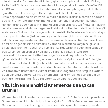
bilmek gerekir. Bazı nemlendiriciler yaşlanma karşıtı etkili olabilir. Birkaç
farklı özelliği bir arada sunan nemlendirici seçenekleri vardır. Örneğin; BB
ve CC kremler nemlendirici, kapatıcı özelliklere sahiptir. Çok yönlü kullanım
için alternatif krem seçenekleri değerlendirilebilir. En iyi yüz nemlendirici
krem seçeneklerine sitemizden kolaylıkla ulaşabilirsiniz. Sitemizde sadece
sağlıklı ürünleriyle öne çıkan markaların nemlendirici çeşitleri bulunur.
Nemlendirici seçerken kaliteli markaların ürünlerini uyutun fiyata almak için
recete.com ayrıcalıklarını değerlendirebilirsiniz. Nemlendirici kremin içeriği
etkisi ve sağlıklı uygulama açısından önemlidir. Ürünlerin içeriklerini detaylı
inceleyerek daha sağlıklı seçimler yapabilirsiniz. Çok tercih edilen etkili ve
kaliteli ürün seçeneklerini sitemizden inceleyebilirsiniz. Nemlendirici krem
önerileri seçeneklerine bakmak istiyorsanız sitemizde karşınıza çıkan ilk
sıralardaki kremleri değerlendirebilirsiniz. Müşterilerin beğenisini toplayan,
çok tercih edilen ürünler ilk sıralarda karşınıza çıkar. Sitemizden
nemlendirici seçerken kalite, temiz içerik ve etkili uygulama farkına
güvenebilirsiniz. Sitemizde yer alan markalar sağlıklı ve etkili ürünleriyle
öne çıkan markalardır. Doğru tercihler yaparken etkili sonuçlar almak için
recete.com avantajlarından yararlanabilirsiniz. Recete.com olarak indirim
ve kampanya fırsatlarıyla yüksek kalite ürün seçeneklerini uygun fiyatlara
satın almanızı sağlıyoruz. Nivea nemlendirici krem gibi çok tercih edilen
etkili ürünleri indirimli fiyatlara sitemizden sipariş edebilirsiniz.
Yüz İçin Nemlendirici Kremlerde Öne Çıkan
Ürünler
Yüz nemlendirici kremlerde bazı markaların bazı ürünleri daha ön plandadır.
Bu markalar özellikle temiz içerik ve sağlıklı formül ile öne çıkan markalardır.
Cerave nemlendirici krem gibi ürün seçenekleri popüler ürün seçenekleri