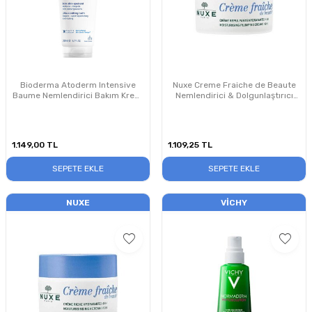
Bioderma Atoderm Intensive
Nuxe Creme Fraiche de Beaute
Baume Nemlendirici Bakım Kremi
Nemlendirici & Dolgunlaştırıcı
200 ml
Bakım Kremi 50ml
1.149,00
TL
1.109,25
TL
SEPETE EKLE
SEPETE EKLE
NUXE
VICHY