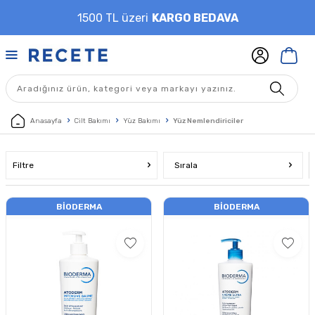
1500 TL üzeri
KARGO BEDAVA
Anasayfa
Cilt Bakımı
Yüz Bakımı
Yüz Nemlendiriciler
Filtre
Sırala
BIODERMA
BIODERMA