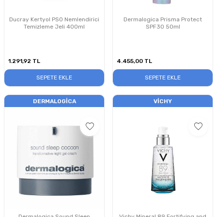
Ducray Kertyol PSO Nemlendirici
Dermalogica Prisma Protect
Temizleme Jeli 400ml
SPF30 50ml
1.291,92
TL
4.455,00
TL
SEPETE EKLE
SEPETE EKLE
DERMALOGICA
VICHY
Dermalogica Sound Sleep
Vichy Mineral 89 Fortifying and