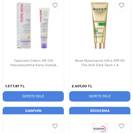
Topicrem Calm+ AR Cilt
Nuxe Nuxuriance Ultra SPF30
Hassasiyetine Karşı Günlük
The Anti Dark Spot + A
Bakım Kremi SPF50+ 40ml
1.377,81
TL
2.601,00
TL
SEPETE EKLE
SEPETE EKLE
DARPHIN
BIODERMA