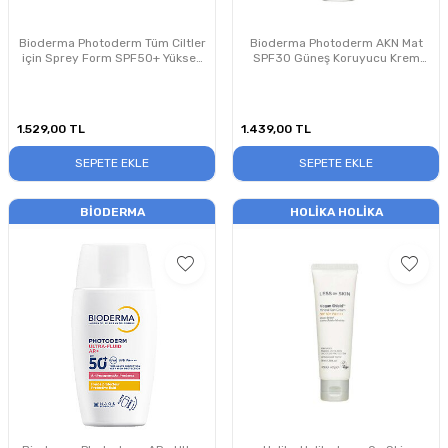
Bioderma Photoderm Tüm Ciltler
Bioderma Photoderm AKN Mat
için Sprey Form SPF50+ Yüksek
SPF30 Güneş Koruyucu Krem
Korumalı Güneş Kremi 200 ml
150 ml PUANSIZDIR
1.529,00
TL
1.439,00
TL
SEPETE EKLE
SEPETE EKLE
BIODERMA
HOLIKA HOLIKA