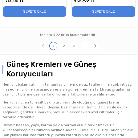
765,00
TL
1.529,92
TL
SEPETE EKLE
SEPETE EKLE
Toplam
492
ürün bulunmaktadır.
1
2
3
…
Güneş Kremleri ve Güneş
Koruyucuları
Hem cilt bakım rutininin tamamlayıcı hem de yaz tatillerinin en çok ihtiyaç
hissedilen ürünleri arasında yer alan
güneş kremleri
farklı yaş gruplarına
özel, cilt tiplerine özel ve farklı koruma faktörleri ile üretilmektedir.
Her kullanıcının tüm cilt bakım ürünlerinde olduğu gibi güneş kremi
kategorisinde de ihtiyacı değişir. Bazı markalar, tüm cilt tipleri ile uyum
sağlayan içerikler sunarken, bazı ürün seçenekleri özel cilt tipleri için
formüle edilmiştir.
Cildiniz hassas, yağlı, karma ya da normal olsun fark etmeksizin
kullanabileceğiniz ürünlerin başında Avene Fluid SPF50+ Dry Touch yer alır.
Çok yüksek koruma faktörü güneşin zararlı ışınları ile cildiniz arasında