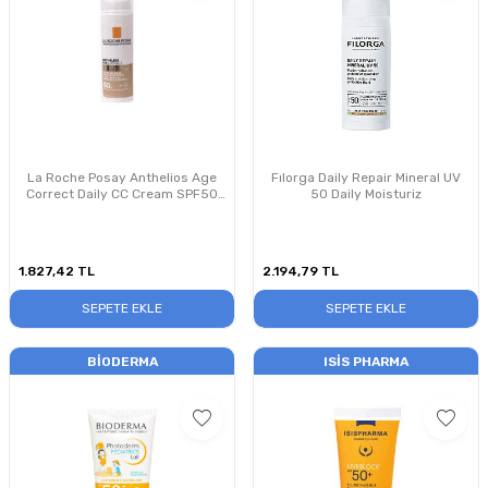
La Roche Posay Anthelios Age
Fılorga Daily Repair Mineral UV
Correct Daily CC Cream SPF50
50 Daily Moisturiz
50ml
1.827,42
TL
2.194,79
TL
SEPETE EKLE
SEPETE EKLE
BIODERMA
ISIS PHARMA