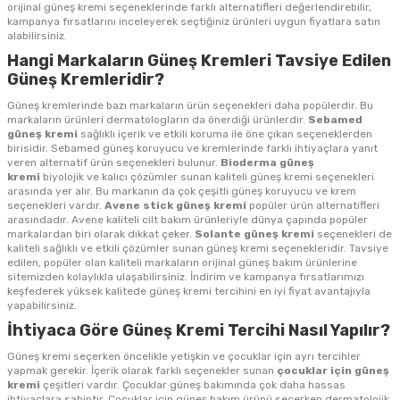
orijinal güneş kremi seçeneklerinde farklı alternatifleri değerlendirebilir,
kampanya fırsatlarını inceleyerek seçtiğiniz ürünleri uygun fiyatlara satın
alabilirsiniz.
Hangi Markaların Güneş Kremleri Tavsiye Edilen
Güneş Kremleridir?
Güneş kremlerinde bazı markaların ürün seçenekleri daha popülerdir. Bu
markaların ürünleri dermatologların da önerdiği ürünlerdir.
Sebamed
güneş kremi
sağlıklı içerik ve etkili koruma ile öne çıkan seçeneklerden
birisidir. Sebamed güneş koruyucu ve kremlerinde farklı ihtiyaçlara yanıt
veren alternatif ürün seçenekleri bulunur.
Bioderma güneş
kremi
biyolojik ve kalıcı çözümler sunan kaliteli güneş kremi seçenekleri
arasında yer alır. Bu markanın da çok çeşitli güneş koruyucu ve krem
seçenekleri vardır.
Avene stick güneş kremi
popüler ürün alternatifleri
arasındadır. Avene kaliteli cilt bakım ürünleriyle dünya çapında popüler
markalardan biri olarak dikkat çeker.
Solante güneş kremi
seçenekleri de
kaliteli sağlıklı ve etkili çözümler sunan güneş kremi seçenekleridir. Tavsiye
edilen, popüler olan kaliteli markaların orijinal güneş bakım ürünlerine
sitemizden kolaylıkla ulaşabilirsiniz. İndirim ve kampanya fırsatlarımızı
keşfederek yüksek kalitede güneş kremi tercihini en iyi fiyat avantajıyla
yapabilirsiniz.
İhtiyaca Göre Güneş Kremi Tercihi Nasıl Yapılır?
Güneş kremi seçerken öncelikle yetişkin ve çocuklar için ayrı tercihler
yapmak gerekir. İçerik olarak farklı seçenekler sunan
çocuklar için güneş
kremi
çeşitleri vardır. Çocuklar güneş bakımında çok daha hassas
ihtiyaçlara sahiptir. Çocuklar için güneş bakım ürünü seçerken dermatolojik