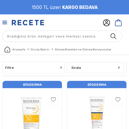
1500 TL üzeri
KARGO BEDAVA
Anasayfa
Güneş Bakımı
Güneş Kremleri ve Güneş Koruyucular
Filtre
Sırala
BIODERMA
BIODERMA