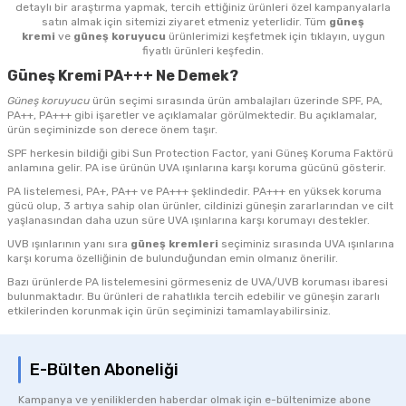
detaylı bir araştırma yapmak, tercih ettiğiniz ürünleri özel kampanyalarla
satın almak için sitemizi ziyaret etmeniz yeterlidir. Tüm
güneş
kremi
ve
güneş koruyucu
ürünlerimizi keşfetmek için tıklayın, uygun
fiyatlı ürünleri keşfedin.
Güneş Kremi PA+++ Ne Demek?
Güneş koruyucu
ürün seçimi sırasında ürün ambalajları üzerinde SPF, PA,
PA++, PA+++ gibi işaretler ve açıklamalar görülmektedir. Bu açıklamalar,
ürün seçiminizde son derece önem taşır.
SPF herkesin bildiği gibi Sun Protection Factor, yani Güneş Koruma Faktörü
anlamına gelir. PA ise ürünün UVA ışınlarına karşı koruma gücünü gösterir.
PA listelemesi, PA+, PA++ ve PA+++ şeklindedir. PA+++ en yüksek koruma
gücü olup, 3 artıya sahip olan ürünler, cildinizi güneşin zararlarından ve cilt
yaşlanasından daha uzun süre UVA ışınlarına karşı korumayı destekler.
UVB ışınlarının yanı sıra
güneş kremleri
seçiminiz sırasında UVA ışınlarına
karşı koruma özelliğinin de bulunduğundan emin olmanız önerilir.
Bazı ürünlerde PA listelemesini görmeseniz de UVA/UVB koruması ibaresi
bulunmaktadır. Bu ürünleri de rahatlıkla tercih edebilir ve güneşin zararlı
etkilerinden korunmak için ürün seçiminizi tamamlayabilirsiniz.
E-Bülten Aboneliği
Kampanya ve yeniliklerden haberdar olmak için e-bültenimize abone