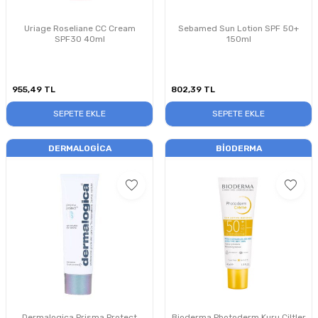
Uriage Roseliane CC Cream
Sebamed Sun Lotion SPF 50+
SPF30 40ml
150ml
955,49
TL
802,39
TL
SEPETE EKLE
SEPETE EKLE
DERMALOGICA
BIODERMA
Dermalogica Prisma Protect
Bioderma Photoderm Kuru Ciltler