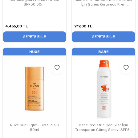
SPF30 50ml
İçin Güneş Koruyucu Krem
Renksiz SPF50+ 40 ml
4.455,00
TL
919,00
TL
SEPETE EKLE
SEPETE EKLE
NUXE
BABE
Nuxe Sun Light Fluid SPF50
Babe Pediatric Çocuklar İçin
50ml
Transparan Güneş Spreyi SPF50
200ml