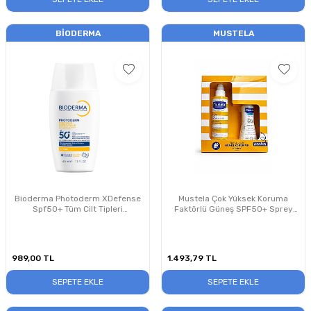
BIODERMA
MUSTELA
Bioderma Photoderm XDefense
Mustela Çok Yüksek Koruma
Spf50+ Tüm Cilt Tipleri
Faktörlü Güneş SPF50+ Sprey
Antioksidan Etkili Renksiz Güneş
200 ml Set
Kremi 40 ml
989,00
TL
1.493,79
TL
SEPETE EKLE
SEPETE EKLE