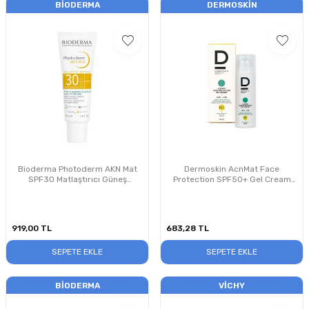
BIODERMA
DERMOSKIN
Bioderma Photoderm AKN Mat
Dermoskin AcnMat Face
SPF30 Matlaştırıcı Güneş
Protection SPF50+ Gel Cream
Koruyucu Krem 40 ml
50ml
919,00
TL
683,28
TL
SEPETE EKLE
SEPETE EKLE
BIODERMA
VICHY