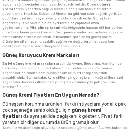
açıdan sağlık seçimler yapmaya dikkat edilmelidir.
Çocuk güneş
kremi
tercihi yaparken sağlıklı içerik ile öne çıkan markaları tercih
edebilirsiniz. Mustela, Sebamed Bioderma gibi markalar sağlıklı içerik ve
çocuklara özel ürün seçenekleriyle sıklıkla tercih edilir. Güneş kremi
seçerken yüz ve vücut için de ayrı tercihler yapmaya özen
göstermelisiniz.
Yüz güneş kremi
yüz bölgesinin hassas cilt bariyerine
göre tasarlanan güneş kremidir. Yüz güneş kremleri yaz aylarında günlük
cilt bakımında tercih edilebilir. İhtiyacınıza göre en iyi güneş bakım
ürünlerine sitemizden ulaşabilir, sağlıklı ve doğru tercihler yaparken
recete.com ayrıcalıklarından yararlanabilirsiniz.
Güneş Koruyucu Krem Markaları
En iyi güneş kremi markaları
arasında Avene, Bioderma, Hamilton ve
Dermalogica bulunur. Bu markaların tüm ürünlerine ve diğer marka
seçeneklerine recete.com güneş bakım ürünleri kategorisinden
ulaşabilirsiniz. Bu markalar, kuru ciltler için güneş kremi, yağlı ciltlere özel
seçenekler, hassas ciltlere özel güneşten korunma gibi pek çok ürün
alternatifi sunar.
Güneş Kremi Fiyatları En Uygun Nerede?
Güneşten korunma ürünleri, farklı ihtiyaçlara yönelik pek
çok seçeneğe sahip olduğu için
güneş kremi
fiyatları
da aynı şekilde değişkenlik gösterir. Fiyat farkı
yaratan bir diğer durumda ürün gramajı olur.
Kendiniz ve aileniz için alışverişiniz sırasında
güneş kremi fiyatları
hakkında