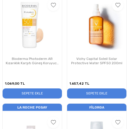
Bioderma Photoderm AR
Vichy Capital Soleil Solar
Kızarıklık Karşıtı Güneş Koruyucu
Protective Water SPF50 200ml
Krem SPF50+ 30 ml
1.069,00
TL
1.657,42
TL
SEPETE EKLE
SEPETE EKLE
LA ROCHE POSAY
FILORGA