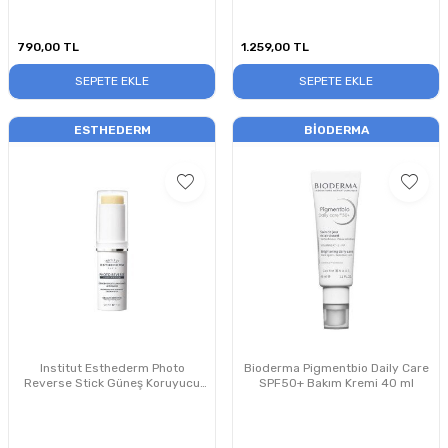
790,00
TL
1.259,00
TL
SEPETE EKLE
SEPETE EKLE
ESTHEDERM
BIODERMA
Institut Esthederm Photo
Bioderma Pigmentbio Daily Care
Reverse Stick Güneş Koruyucu
SPF50+ Bakım Kremi 40 ml
10g – Leke ve Ton Eşitlemeye
Yardımcı Güneş Koruyucu Krem