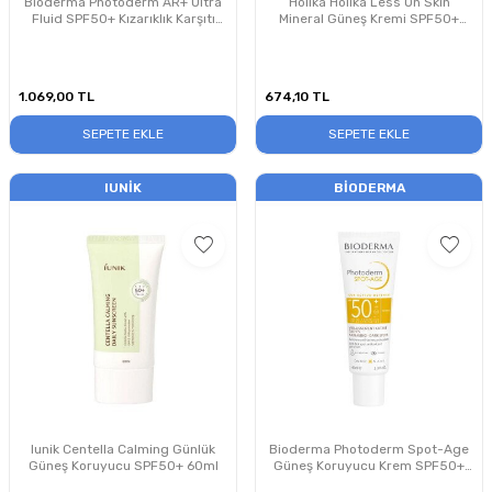
Bioderma Photoderm AR+ Ultra
Holika Holika Less On Skin
Fluid SPF50+ Kızarıklık Karşıtı
Mineral Güneş Kremi SPF50+
Güneş Kremi 40 ml
PA++++ 50ml
1.069,00
TL
674,10
TL
SEPETE EKLE
SEPETE EKLE
IUNIK
BIODERMA
Iunik Centella Calming Günlük
Bioderma Photoderm Spot-Age
Güneş Koruyucu SPF50+ 60ml
Güneş Koruyucu Krem SPF50+
40 ml