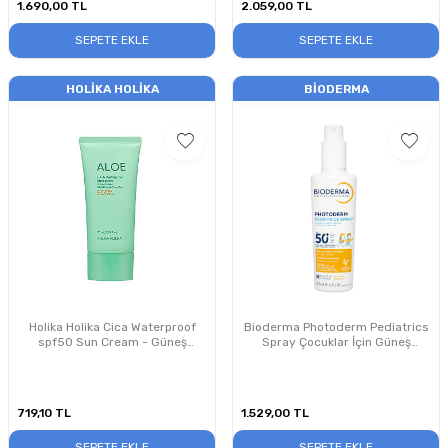
1.690,00
TL
2.059,00
TL
SEPETE EKLE
SEPETE EKLE
HOLIKA HOLIKA
BIODERMA
Holika Holika Cica Waterproof
Bioderma Photoderm Pediatrics
spf50 Sun Cream - Güneş
Spray Çocuklar İçin Güneş
Koruyucu 70 ml
Koruyucu Sprey SPF50+ 200 ml
719,10
TL
1.529,00
TL
SEPETE EKLE
SEPETE EKLE