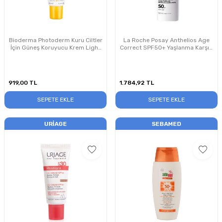
Bioderma Photoderm Kuru Ciltler
La Roche Posay Anthelios Age
İçin Güneş Koruyucu Krem Light
Correct SPF50+ Yaşlanma Karşıtı
SPF50+ 40 ml
Yüz Güneş Kremi 50 ml
919,00
TL
1.784,92
TL
SEPETE EKLE
SEPETE EKLE
URIAGE
SEBAMED