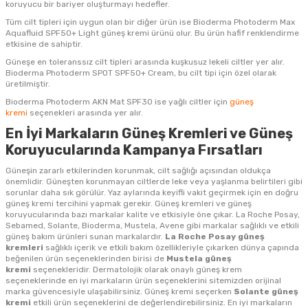
koruyucu bir bariyer oluşturmayı hedefler.
Tüm cilt tipleri için uygun olan bir diğer ürün ise Bioderma Photoderm Max
Aquafluid SPF50+ Light güneş kremi ürünü olur. Bu ürün hafif renklendirme
etkisine de sahiptir.
Güneşe en toleranssız cilt tipleri arasında kuşkusuz lekeli ciltler yer alır.
Bioderma Photoderm SPOT SPF50+ Cream, bu cilt tipi için özel olarak
üretilmiştir.
Bioderma Photoderm AKN Mat SPF30 ise yağlı ciltler için
güneş
kremi
seçenekleri arasında yer alır.
En İyi Markaların Güneş Kremleri ve Güneş
Koruyucularında Kampanya Fırsatları
Güneşin zararlı etkilerinden korunmak, cilt sağlığı açısından oldukça
önemlidir. Güneşten korunmayan ciltlerde leke veya yaşlanma belirtileri gibi
sorunlar daha sık görülür. Yaz aylarında keyifli vakit geçirmek için en doğru
güneş kremi tercihini yapmak gerekir. Güneş kremleri ve güneş
koruyucularında bazı markalar kalite ve etkisiyle öne çıkar. La Roche Posay,
Sebamed, Solante, Bioderma, Mustela, Avene gibi markalar sağlıklı ve etkili
güneş bakım ürünleri sunan markalardır.
La Roche Posay güneş
kremleri
sağlıklı içerik ve etkili bakım özellikleriyle çıkarken dünya çapında
beğenilen ürün seçeneklerinden birisi de
Mustela güneş
kremi
seçenekleridir. Dermatolojik olarak onaylı güneş krem
seçeneklerinde en iyi markaların ürün seçeneklerini sitemizden orijinal
marka güvencesiyle ulaşabilirsiniz. Güneş kremi seçerken
Solante güneş
kremi
etkili ürün seçeneklerini de değerlendirebilirsiniz. En iyi markaların