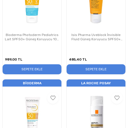
Bioderma Photoderm Pediatrics
Isis Pharma Uveblock İnvisible
Lait SPF50+ Güneş Koruyucu 100
Fluid Güneş Koruyucu SPF50+
ml
40ml
989,00
TL
485,40
TL
SEPETE EKLE
SEPETE EKLE
BIODERMA
LA ROCHE POSAY