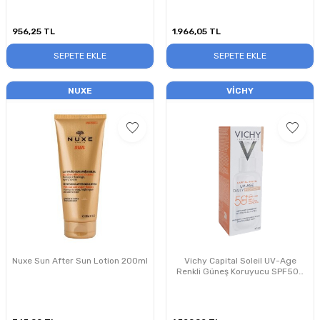
956,25
TL
1.966,05
TL
SEPETE EKLE
SEPETE EKLE
NUXE
VICHY
Nuxe Sun After Sun Lotion 200ml
Vichy Capital Soleil UV-Age
Renkli Güneş Koruyucu SPF50+
40ml