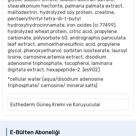
stearalkonium hectorite, palmaria palmata extract,
maltodextrin, hydrolyzed soy protein, creatine,
pentaerythrityl tetra-di-t-butyl
hydroxyhydrocinnamate, iron oxides (ci 77499),
hydrolyzed wheat protein, citric acid, propylene
carbonate, polysorbate 60, andrographis paniculata
leaf extract, aminoethanesulfinic acid, propylene
glycol, phenoxyethanol, sorbitan isostearate, lauroyl
lysine, carnosine,artemia extract, disodium
adenosine triphosphate, tocopherol, laminaria
digitata extract, hexapeptide-2. [es902]
*cellular water (aqua/disodium adenosine
triphosphate/ carnosine/ mineral salts)
Esthederm Güneş Kremi ve Koruyucular
E-Bülten Aboneliği