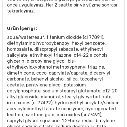
önce uygulayınız. Her 2 saatte bir ve yüzme sonrası
tekrarlayınız.
Ürün İçeriği :
aqua/water/eau*, titanium dioxide (ci 77891),
diethylamino hydroxybenzoyl hexyl benzoate,
homosalate, diisopropyl sebacate, ethylhexyl
salicylate, ethylhexyl triazone, c14-22 alcohols,
glycerin, dipropylene glycol, bis-
ethylhexyloxyphenol methoxyphenyl triazine,
dimethicone, coco-caprylate/caprate, dicaprylyl
carbonate, behenyl alcohol, silica, tocopheryl
acetate, pentylene glycol, potassium
cetylphosphate, sodium stearoyl glutamate, c12-20
alkyl glucoside, mannitol, stearyl glycyrrhetinate,
iron oxides (ci 77492), hydroxyethyl acrylate/sodium
acryloyldimethyl taurate copolymer, hydrogenated
lecithin, xanthan gum, iron oxides (ci 77491),
caprylyl glycol, squalane, 1,2-hexanediol, butylene
glycol, sodium citrate, sodium dextran sulfate,