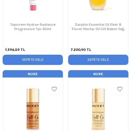
Topicrem Hydra+ Radiance
Darphin Essential Oil Elixir 8
Progressive Tan 40ml
Flover Nectar Oil Cilt Bakım Yağı
15ml
1.396,59
TL
7.200,90
TL
SEPETE EKLE
SEPETE EKLE
NUXE
NUXE