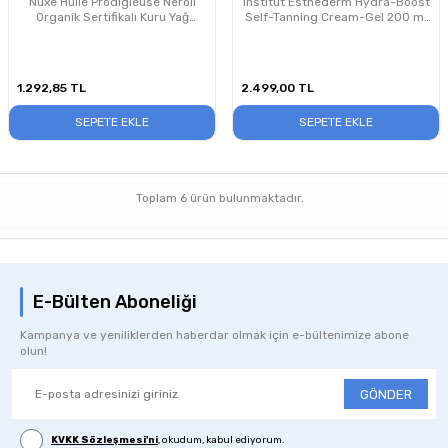
Nuxe Huile Prodigieuse Neroli
Institut Esthederm Hydra-Boost
Organik Sertifikalı Kuru Yağ
Self-Tanning Cream-Gel 200 ml
100ml
– Bronzlaşmayı Destekleyen
Krem Jel
1.292,85
TL
2.499,00
TL
SEPETE EKLE
SEPETE EKLE
Toplam
6
ürün bulunmaktadır.
E-Bülten Aboneliği
Kampanya ve yeniliklerden haberdar olmak için e-bültenimize abone
olun!
GÖNDER
KVKK Sözleşmesi'ni
, okudum, kabul ediyorum.