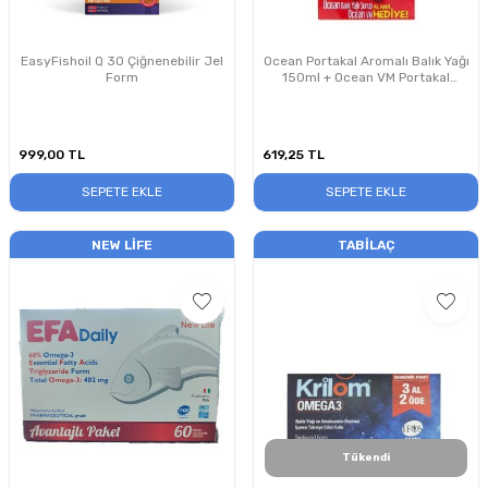
EasyFishoil Q 30 Çiğnenebilir Jel
Ocean Portakal Aromalı Balık Yağı
Form
150ml + Ocean VM Portakal
Aromalı 150ml Avantajlı Paket
999,00
TL
619,25
TL
SEPETE EKLE
SEPETE EKLE
NEW LIFE
TABILAÇ
Tükendi