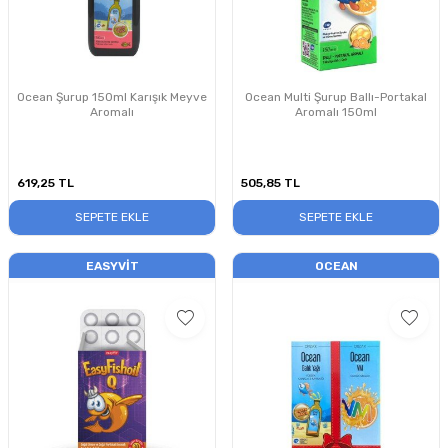
Ocean Şurup 150ml Karışık Meyve
Ocean Multi Şurup Ballı-Portakal
Aromalı
Aromalı 150ml
619,25
TL
505,85
TL
SEPETE EKLE
SEPETE EKLE
EASYVIT
OCEAN