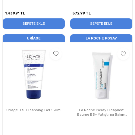
1.439,91
TL
572,99
TL
SEPETE EKLE
SEPETE EKLE
URIAGE
LA ROCHE POSAY
Uriage D.S. Cleansing Gel 150ml
La Roche Posay Cicaplast
Baume B5+ Yatıştırıcı Bakım
Kremi 100ml