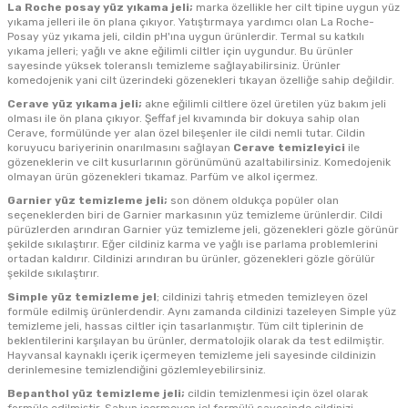
La Roche posay yüz yıkama jeli;
marka özellikle her cilt tipine uygun yüz
yıkama jelleri ile ön plana çıkıyor. Yatıştırmaya yardımcı olan La Roche-
Posay yüz yıkama jeli, cildin pH'ına uygun ürünlerdir. Termal su katkılı
yıkama jelleri; yağlı ve akne eğilimli ciltler için uygundur. Bu ürünler
sayesinde yüksek toleranslı temizleme sağlayabilirsiniz. Ürünler
komedojenik yani cilt üzerindeki gözenekleri tıkayan özelliğe sahip değildir.
Cerave yüz yıkama jeli;
akne eğilimli ciltlere özel üretilen yüz bakım jeli
olması ile ön plana çıkıyor. Şeffaf jel kıvamında bir dokuya sahip olan
Cerave, formülünde yer alan özel bileşenler ile cildi nemli tutar. Cildin
koruyucu bariyerinin onarılmasını sağlayan
Cerave temizleyici
ile
gözeneklerin ve cilt kusurlarının görünümünü azaltabilirsiniz. Komedojenik
olmayan ürün gözenekleri tıkamaz. Parfüm ve alkol içermez.
Garnier yüz temizleme jeli;
son dönem oldukça popüler olan
seçeneklerden biri de Garnier markasının yüz temizleme ürünlerdir. Cildi
pürüzlerden arındıran Garnier yüz temizleme jeli, gözenekleri gözle görünür
şekilde sıkılaştırır. Eğer cildiniz karma ve yağlı ise parlama problemlerini
ortadan kaldırır. Cildinizi arındıran bu ürünler, gözenekleri gözle görülür
şekilde sıkılaştırır.
Simple yüz temizleme jel
; cildinizi tahriş etmeden temizleyen özel
formüle edilmiş ürünlerdendir. Aynı zamanda cildinizi tazeleyen Simple yüz
temizleme jeli, hassas ciltler için tasarlanmıştır. Tüm cilt tiplerinin de
beklentilerini karşılayan bu ürünler, dermatolojik olarak da test edilmiştir.
Hayvansal kaynaklı içerik içermeyen temizleme jeli sayesinde cildinizin
derinlemesine temizlendiğini gözlemleyebilirsiniz.
Bepanthol yüz temizleme jeli;
cildin temizlenmesi için özel olarak