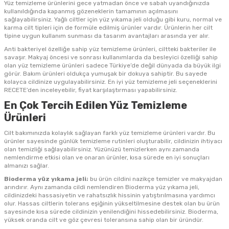
Yüz temizleme ürünlerini gece yatmadan önce ve sabah uyandığınızda
kullanıldığında kapanmış gözeneklerin tamamının açılmasını
sağlayabilirsiniz. Yağlı ciltler için yüz yıkama jeli olduğu gibi kuru, normal ve
karma cilt tipleri için de formüle edilmiş ürünler vardır. Ürünlerin her cilt
tipine uygun kullanım sunması da tasarım avantajları arasında yer alır.
Anti bakteriyel özelliğe sahip yüz temizleme ürünleri, ciltteki bakteriler ile
savaşır. Makyaj öncesi ve sonrası kullanımlarda da besleyici özelliği sahip
olan yüz temizleme ürünleri sadece Türkiye’de değil dünyada da büyük ilgi
görür. Bakım ürünleri oldukça yumuşak bir dokuya sahiptir. Bu sayede
kolayca cildinize uygulayabilirsiniz. En iyi yüz temizleme jeli seçeneklerini
RECETE’den inceleyebilir, fiyat karşılaştırması yapabilirsiniz.
En Çok Tercih Edilen Yüz Temizleme
Ürünleri
Cilt bakımınızda kolaylık sağlayan farklı yüz temizleme ürünleri vardır. Bu
ürünler sayesinde günlük temizleme rutinleri oluşturabilir, cildinizin ihtiyacı
olan temizliği sağlayabilirsiniz. Yüzünüzü temizlerken aynı zamanda
nemlendirme etkisi olan ve onaran ürünler, kısa sürede en iyi sonuçları
almanızı sağlar.
Bioderma yüz yıkama jeli;
bu ürün cildini nazikçe temizler ve makyajdan
arındırır. Aynı zamanda cildi nemlendiren Bioderma yüz yıkama jeli,
cildinizdeki hassasiyetin ve rahatsızlık hissinin yatıştırılmasına yardımcı
olur. Hassas ciltlerin tolerans eşiğinin yükseltilmesine destek olan bu ürün
sayesinde kısa sürede cildinizin yenilendiğini hissedebilirsiniz. Bioderma,
yüksek oranda cilt ve göz çevresi toleransına sahip olan bir üründür.