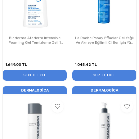
Bioderma Atoderm Intensive
La Roche Posay Effaclar Gel Yağlı
Foaming Gel Temizleme Jeli 1
Ve Akneye Eğilimli Ciltler için Yüz
Litre PUANSIZDIR
Temizleme Jeli 400 ml
1.649,00
TL
1.045,42
TL
SEPETE EKLE
SEPETE EKLE
DERMALOGICA
DERMALOGICA