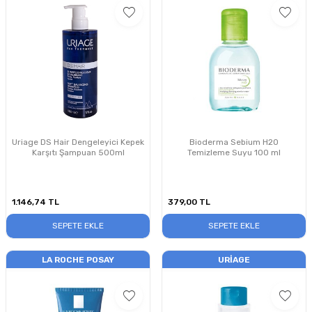
Uriage DS Hair Dengeleyici Kepek
Bioderma Sebium H2O
Karşıtı Şampuan 500ml
Temizleme Suyu 100 ml
1.146,74
TL
379,00
TL
SEPETE EKLE
SEPETE EKLE
LA ROCHE POSAY
URIAGE