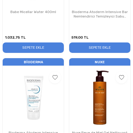
Babe Micellar Water 400ml
Bioderma Atoderm Intensive Bar
Nemlendirici Temizleyici Sabun
150 gr
1.032,75
TL
519,00
TL
SEPETE EKLE
SEPETE EKLE
BIODERMA
NUXE
Bioderma Atoderm Intensive
Nuxe Reve de Miel Gel Nettoyant