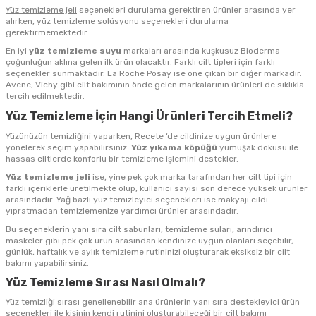
Yüz temizleme jeli
seçenekleri durulama gerektiren ürünler arasında yer
alırken, yüz temizleme solüsyonu seçenekleri durulama
gerektirmemektedir.
En iyi
yüz temizleme suyu
markaları arasında kuşkusuz Bioderma
çoğunluğun aklına gelen ilk ürün olacaktır. Farklı cilt tipleri için farklı
seçenekler sunmaktadır. La Roche Posay ise öne çıkan bir diğer markadır.
Avene, Vichy gibi cilt bakımının önde gelen markalarının ürünleri de sıklıkla
tercih edilmektedir.
Yüz Temizleme İçin Hangi Ürünleri Tercih Etmeli?
Yüzünüzün temizliğini yaparken, Recete ‘de cildinize uygun ürünlere
yönelerek seçim yapabilirsiniz.
Yüz yıkama köpüğü
yumuşak dokusu ile
hassas ciltlerde konforlu bir temizleme işlemini destekler.
Yüz temizleme jeli
ise, yine pek çok marka tarafından her cilt tipi için
farklı içeriklerle üretilmekte olup, kullanıcı sayısı son derece yüksek ürünler
arasındadır. Yağ bazlı yüz temizleyici seçenekleri ise makyajı cildi
yıpratmadan temizlemenize yardımcı ürünler arasındadır.
Bu seçeneklerin yanı sıra cilt sabunları, temizleme suları, arındırıcı
maskeler gibi pek çok ürün arasından kendinize uygun olanları seçebilir,
günlük, haftalık ve aylık temizleme rutininizi oluşturarak eksiksiz bir cilt
bakımı yapabilirsiniz.
Yüz Temizleme Sırası Nasıl Olmalı?
Yüz temizliği sırası genellenebilir ana ürünlerin yanı sıra destekleyici ürün
seçenekleri ile kişinin kendi rutinini oluşturabileceği bir cilt bakımı