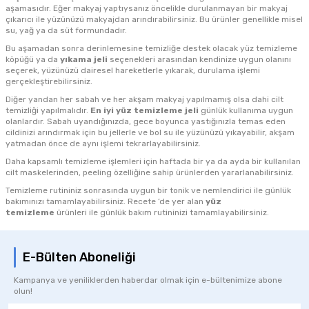
aşamasıdır. Eğer makyaj yaptıysanız öncelikle durulanmayan bir makyaj
çıkarıcı ile yüzünüzü makyajdan arındırabilirsiniz. Bu ürünler genellikle misel
su, yağ ya da süt formundadır.
Bu aşamadan sonra derinlemesine temizliğe destek olacak yüz temizleme
köpüğü ya da
yıkama jeli
seçenekleri arasından kendinize uygun olanını
seçerek, yüzünüzü dairesel hareketlerle yıkarak, durulama işlemi
gerçekleştirebilirsiniz.
Diğer yandan her sabah ve her akşam makyaj yapılmamış olsa dahi cilt
temizliği yapılmalıdır.
En iyi yüz temizleme jeli
günlük kullanıma uygun
olanlardır. Sabah uyandığınızda, gece boyunca yastığınızla temas eden
cildinizi arındırmak için bu jellerle ve bol su ile yüzünüzü yıkayabilir, akşam
yatmadan önce de aynı işlemi tekrarlayabilirsiniz.
Daha kapsamlı temizleme işlemleri için haftada bir ya da ayda bir kullanılan
cilt maskelerinden, peeling özelliğine sahip ürünlerden yararlanabilirsiniz.
Temizleme rutininiz sonrasında uygun bir tonik ve nemlendirici ile günlük
bakımınızı tamamlayabilirsiniz. Recete ‘de yer alan
yüz
temizleme
ürünleri ile günlük bakım rutininizi tamamlayabilirsiniz.
E-Bülten Aboneliği
Kampanya ve yeniliklerden haberdar olmak için e-bültenimize abone
olun!