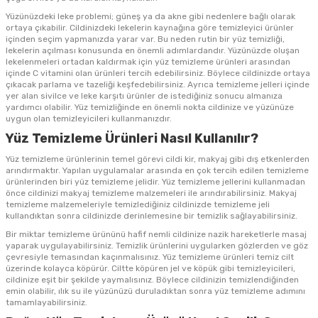
Yüzünüzdeki leke problemi; güneş ya da akne gibi nedenlere bağlı olarak
ortaya çıkabilir. Cildinizdeki lekelerin kaynağına göre temizleyici ürünler
içinden seçim yapmanızda yarar var. Bu neden rutin bir yüz temizliği,
lekelerin açılması konusunda en önemli adımlardandır. Yüzünüzde oluşan
lekelenmeleri ortadan kaldırmak için yüz temizleme ürünleri arasından
içinde C vitamini olan ürünleri tercih edebilirsiniz. Böylece cildinizde ortaya
çıkacak parlama ve tazeliği keşfedebilirsiniz. Ayrıca temizleme jelleri içinde
yer alan sivilce ve leke karşıtı ürünler de istediğiniz sonucu almanıza
yardımcı olabilir. Yüz temizliğinde en önemli nokta cildinize ve yüzünüze
uygun olan temizleyicileri kullanmanızdır.
Yüz Temizleme Ürünleri Nasıl Kullanılır?
Yüz temizleme ürünlerinin temel görevi cildi kir, makyaj gibi dış etkenlerden
arındırmaktır. Yapılan uygulamalar arasında en çok tercih edilen temizleme
ürünlerinden biri yüz temizleme jelidir. Yüz temizleme jellerini kullanmadan
önce cildinizi makyaj temizleme malzemeleri ile arındırabilirsiniz. Makyaj
temizleme malzemeleriyle temizlediğiniz cildinizde temizleme jeli
kullandıktan sonra cildinizde derinlemesine bir temizlik sağlayabilirsiniz.
Bir miktar temizleme ürününü hafif nemli cildinize nazik hareketlerle masaj
yaparak uygulayabilirsiniz. Temizlik ürünlerini uygularken gözlerden ve göz
çevresiyle temasından kaçınmalısınız. Yüz temizleme ürünleri temiz cilt
üzerinde kolayca köpürür. Ciltte köpüren jel ve köpük gibi temizleyicileri,
cildinize eşit bir şekilde yaymalısınız. Böylece cildinizin temizlendiğinden
emin olabilir, ılık su ile yüzünüzü duruladıktan sonra yüz temizleme adımını
tamamlayabilirsiniz.