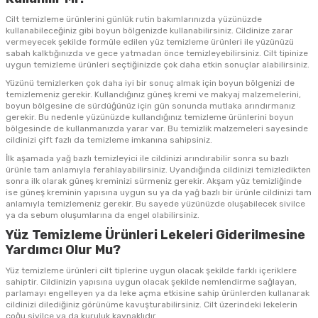
Cilt temizleme ürünlerini günlük rutin bakımlarınızda yüzünüzde
kullanabileceğiniz gibi boyun bölgenizde kullanabilirsiniz. Cildinize zarar
vermeyecek şekilde formüle edilen yüz temizleme ürünleri ile yüzünüzü
sabah kalktığınızda ve gece yatmadan önce temizleyebilirsiniz. Cilt tipinize
uygun temizleme ürünleri seçtiğinizde çok daha etkin sonuçlar alabilirsiniz.
Yüzünü temizlerken çok daha iyi bir sonuç almak için boyun bölgenizi de
temizlemeniz gerekir. Kullandığınız güneş kremi ve makyaj malzemelerini,
boyun bölgesine de sürdüğünüz için gün sonunda mutlaka arındırmanız
gerekir. Bu nedenle yüzünüzde kullandığınız temizleme ürünlerini boyun
bölgesinde de kullanmanızda yarar var. Bu temizlik malzemeleri sayesinde
cildinizi çift fazlı da temizleme imkanına sahipsiniz.
İlk aşamada yağ bazlı temizleyici ile cildinizi arındırabilir sonra su bazlı
ürünle tam anlamıyla ferahlayabilirsiniz. Uyandığında cildinizi temizledikten
sonra ilk olarak güneş kreminizi sürmeniz gerekir. Akşam yüz temizliğinde
ise güneş kreminin yapısına uygun su ya da yağ bazlı bir ürünle cildinizi tam
anlamıyla temizlemeniz gerekir. Bu sayede yüzünüzde oluşabilecek sivilce
ya da sebum oluşumlarına da engel olabilirsiniz.
Yüz Temizleme Ürünleri Lekeleri Giderilmesine
Yardımcı Olur Mu?
Yüz temizleme ürünleri cilt tiplerine uygun olacak şekilde farklı içeriklere
sahiptir. Cildinizin yapısına uygun olacak şekilde nemlendirme sağlayan,
parlamayı engelleyen ya da leke açma etkisine sahip ürünlerden kullanarak
cildinizi dilediğiniz görünüme kavuşturabilirsiniz. Cilt üzerindeki lekelerin
çoğu sivilce ya da kuruluk kaynaklıdır.