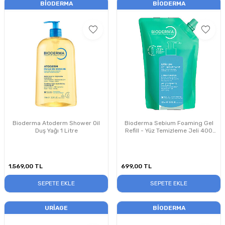
BIODERMA
BIODERMA
Bioderma Atoderm Shower Oil
Bioderma Sebium Foaming Gel
Duş Yağı 1 Litre
Refill - Yüz Temizleme Jeli 400
ml
1.569,00
TL
699,00
TL
SEPETE EKLE
SEPETE EKLE
URIAGE
BIODERMA