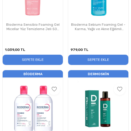
Bioderma Sensibio Foaming Gel
Bioderma Sebium Foaming Gel -
Micellar Yüz Temizleme Jeli 500
Karma, Yağlı ve Akne Eğilimli
ml PUANSIZDIR
Ciltler için Yüz, Vücut Temizleme
Jeli 400 ml
1.039,00
TL
979,00
TL
SEPETE EKLE
SEPETE EKLE
BIODERMA
DERMOSKIN