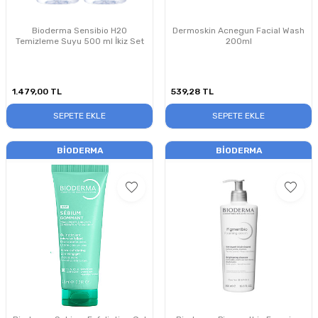
Bioderma Sensibio H2O
Dermoskin Acnegun Facial Wash
Temizleme Suyu 500 ml İkiz Set
200ml
1.479,00
TL
539,28
TL
SEPETE EKLE
SEPETE EKLE
BIODERMA
BIODERMA