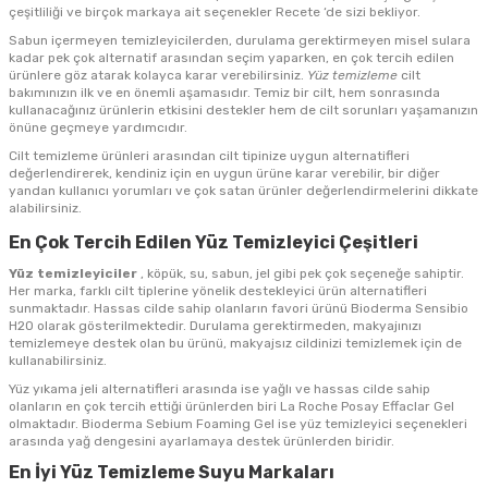
çeşitliliği ve birçok markaya ait seçenekler Recete ‘de sizi bekliyor.
Sabun içermeyen temizleyicilerden, durulama gerektirmeyen misel sulara
kadar pek çok alternatif arasından seçim yaparken, en çok tercih edilen
ürünlere göz atarak kolayca karar verebilirsiniz.
Yüz temizleme
cilt
bakımınızın ilk ve en önemli aşamasıdır. Temiz bir cilt, hem sonrasında
kullanacağınız ürünlerin etkisini destekler hem de cilt sorunları yaşamanızın
önüne geçmeye yardımcıdır.
Cilt temizleme ürünleri arasından cilt tipinize uygun alternatifleri
değerlendirerek, kendiniz için en uygun ürüne karar verebilir, bir diğer
yandan kullanıcı yorumları ve çok satan ürünler değerlendirmelerini dikkate
alabilirsiniz.
En Çok Tercih Edilen Yüz Temizleyici Çeşitleri
Yüz temizleyiciler
, köpük, su, sabun, jel gibi pek çok seçeneğe sahiptir.
Her marka, farklı cilt tiplerine yönelik destekleyici ürün alternatifleri
sunmaktadır. Hassas cilde sahip olanların favori ürünü Bioderma Sensibio
H2O olarak gösterilmektedir. Durulama gerektirmeden, makyajınızı
temizlemeye destek olan bu ürünü, makyajsız cildinizi temizlemek için de
kullanabilirsiniz.
Yüz yıkama jeli alternatifleri arasında ise yağlı ve hassas cilde sahip
olanların en çok tercih ettiği ürünlerden biri La Roche Posay Effaclar Gel
olmaktadır. Bioderma Sebium Foaming Gel ise yüz temizleyici seçenekleri
arasında yağ dengesini ayarlamaya destek ürünlerden biridir.
En İyi Yüz Temizleme Suyu Markaları