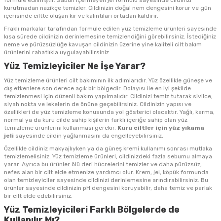
formüle edilmiştir. Sabun içermeyen jel formülü sayesinde cildinizi
kurutmadan nazikçe temizler. Cildinizin doğal nem dengesini korur ve gün
içerisinde ciltte oluşan kir ve kalıntıları ortadan kaldırır.
Fraklı markalar tarafından formüle edilen yüz temizleme ürünleri sayesinde
kısa sürede cildinizin derinlemesine temizlendiğini görebilirsiniz. İstediğiniz
neme ve pürüzsüzlüğe kavuşan cildinizin üzerine yine kaliteli cilt bakım
ürünlerini rahatlıkla uygulayabilirsiniz.
Yüz Temizleyiciler Ne İşe Yarar?
Yüz temizleme ürünleri cilt bakımının ilk adımlarıdır. Yüz özellikle güneşe ve
dış etkenlere son derece açık bir bölgedir. Dolayısı ile en iyi şekilde
temizlenmesi için düzenli bakım yapılmalıdır. Cildinizi temiz tutarak sivilce,
siyah nokta ve lekelerin de önüne geçebilirsiniz. Cildinizin yapısı ve
özellikleri de yüz temizleme konusunda yol gösterici olacaktır. Yağlı, karma,
normal ya da kuru cilde sahip kişilerin farklı içeriğe sahip olan yüz
temizleme ürünlerini kullanması gerekir.
Kuru ciltler için yüz yıkama
jeli
sayesinde cildin yağlanmasını da engelleyebilirsiniz.
Özellikle cildiniz makyajlıyken ya da güneş kremi kullanımı sonrası mutlaka
temizlemelisiniz. Yüz temizleme ürünleri, cildinizdeki fazla sebumu almaya
yarar. Ayrıca bu ürünler ölü deri hücrelerini temizler ve daha pürüzsüz,
nefes alan bir cilt elde etmenize yardımcı olur. Krem, jel, köpük formunda
olan temizleyiciler sayesinde cildinizi derinlemesine arındırabilirsiniz. Bu
ürünler sayesinde cildinizin pH dengesini koruyabilir, daha temiz ve parlak
bir cilt elde edebilirsiniz.
Yüz Temizleyicileri Farklı Bölgelerde de
Kullanılır Mı?