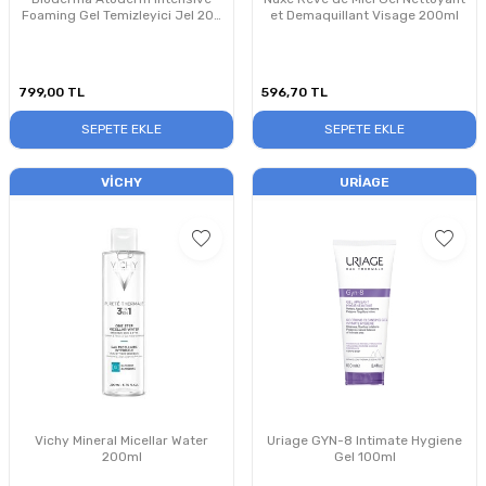
Foaming Gel Temizleyici Jel 200
et Demaquillant Visage 200ml
ml
799,00
TL
596,70
TL
SEPETE EKLE
SEPETE EKLE
VICHY
URIAGE
Vichy Mineral Micellar Water
Uriage GYN-8 Intimate Hygiene
200ml
Gel 100ml