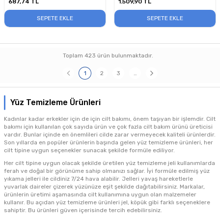
687,74
TL
1.509,90
TL
SEPETE EKLE
SEPETE EKLE
Toplam
423
ürün bulunmaktadır.
1
2
3
…
Yüz Temizleme Ürünleri
Kadınlar kadar erkekler için de için cilt bakımı, önem taşıyan bir işlemdir. Cilt
bakımı için kullanılan çok sayıda ürün ve çok fazla cilt bakım ürünü üreticisi
vardır. Bunlar içinde en önemlileri cilde zarar vermeyecek kaliteli ürünlerdir.
Son yıllarda en popüler ürünlerin başında gelen yüz temizleme ürünleri, her
cilt tipine uygun seçenekler sunacak şekilde formüle ediliyor.
Her cilt tipine uygun olacak şekilde üretilen yüz temizleme jeli kullanımlarda
ferah ve doğal bir görünüme sahip olmanızı sağlar. İyi formüle edilmiş yüz
yıkama jelleri ile cildiniz 7/24 hava alabilir. Jelleri yavaş hareketlerle
yuvarlak daireler çizerek yüzünüze eşit şekilde dağıtabilirsiniz. Markalar,
ürünlerin üretimi aşamasında cilt kullanımına uygun olan malzemeler
kullanır. Bu açıdan yüz temizleme ürünleri jel, köpük gibi farklı seçeneklere
sahiptir. Bu ürünleri güven içerisinde tercih edebilirsiniz.