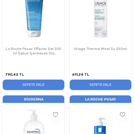
La Roche Posay Effaclar Gel 200
Uriage Thermal Misel Su 250ml
ml Sabun İçermeyen Yüz
Temizleme Jeli
790,42
TL
611,24
TL
SEPETE EKLE
SEPETE EKLE
BIODERMA
LA ROCHE POSAY