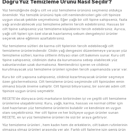
Doğru Yüz Temizleme Ürünü Nasıl Seçilir?
Yüz temizliğinde doğru cilt ve yüz temizleme ürününü seçmeniz oldukça
önemlidir. Yüz temizlik ürününü tıpkı cilt nemlendiricileri gibi cilt tipinize
uygun olacak şekilde seçmelisiniz. Eğer yağlı bir cilt tipine sahipseniz, fazla
yağı arındırabilecek yüz temizleme jellerini tercih edebilirsiniz. Hassas bir
cilt tipine sahipseniz yüz temizleme köpüklerini tercih edebilirsiniz. Ayrıca,
yağlı cilt tipleri için özel olarak hazırlanmış sebum dengeleyici ürünler
seçerek akne eğilimini azaltabilirsiniz.
Yüz temizleme sütleri de karma cilt tiplerinin tercih edebileceği cilt
temizleme ürünlerindendir. Cildin yağ dengesini düzenlemeye yarayan yüz
temizleme sütleri, karma ciltlerin ihtiyacı olan cilt bakımını sunar. Kuru cilt
tipine sahipseniz, cildinizin daha da kurumasına sebep olabilecek yüz
sabunlarından uzak durmalısınız. Nemlendirici içeren ve cildinizi
kurutmayacak yüz temizleme ürünleri içinden tercih yapmanızda yarar var.
Kuru bir cilt yapısına sahipseniz, cildinizi kızartmayacak ürünler seçmeye
özen göstermelisiniz. Cilt temizleme ürünü seçiminde cilt tipinizden emin
olmanız büyük öneme sahiptir. Cilt tipinizi biliyorsanız, bir sonraki adım cilt
tipinize uygun ürünü seçmektir.
RECETE’de dünyaca ünlü markaların birbirinden iyi ve çeşitli cilt temizleme
ürünlerine ulaşabilirsiniz. Kuru, yağlı, karma, hassas ve normal ciltler için
özel hazırlanan yüz temizleme ürünlerini bulabilir ve kendinize en uygun
olanı seçebilirsiniz. Her cilt tipine ve her bütçeye uygun ürünler sunan
RECETE, en iyi yüz temizleme ürünleri ile sizi bir araya getiriyor.
Yüz temizleme ürünleri , hem kadın hem de erkeklerin, cilt bakım rutinlerinin
olmazsa olmaz ürünleri arasında yer alır. Farklı cilt tiplerine için geniş ürün