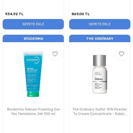
934,92
TL
869,00
TL
SEPETE EKLE
SEPETE EKLE
BIODERMA
THE ORDINARY
Bioderma Sebium Foaming Gel
The Ordinary Sulfur 10% Powder
Yüz Temizleme Jeli 100 ml
To Cream Concentrate - Kükürt
İçeren Konsantre 5 g