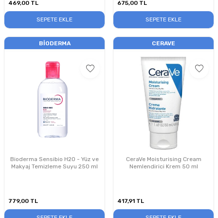
469,00
TL
675,00
TL
SEPETE EKLE
SEPETE EKLE
BIODERMA
CERAVE
Bioderma Sensibio H2O - Yüz ve
CeraVe Moisturising Cream
Makyaj Temizleme Suyu 250 ml
Nemlendirici Krem 50 ml
779,00
TL
417,91
TL
SEPETE EKLE
SEPETE EKLE