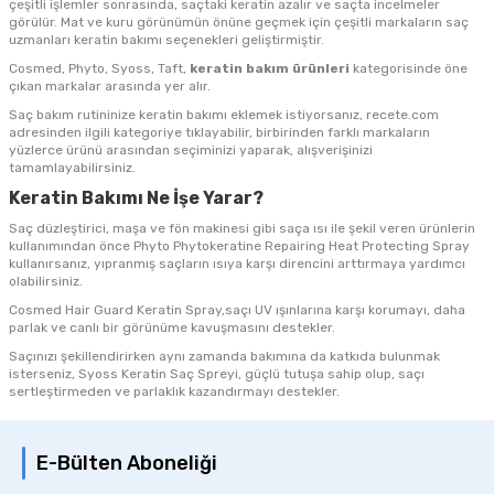
çeşitli işlemler sonrasında, saçtaki keratin azalır ve saçta incelmeler
görülür. Mat ve kuru görünümün önüne geçmek için çeşitli markaların saç
uzmanları keratin bakımı seçenekleri geliştirmiştir.
Cosmed, Phyto, Syoss, Taft,
keratin bakım ürünleri
kategorisinde öne
çıkan markalar arasında yer alır.
Saç bakım rutininize keratin bakımı
eklemek istiyorsanız, recete.com
adresinden ilgili kategoriye tıklayabilir, birbirinden farklı markaların
yüzlerce ürünü arasından seçiminizi yaparak, alışverişinizi
tamamlayabilirsiniz.
Keratin Bakımı Ne İşe Yarar?
Saç düzleştirici, maşa ve fön makinesi gibi saça ısı ile şekil veren ürünlerin
kullanımından önce Phyto Phytokeratine Repairing Heat Protecting Spray
kullanırsanız, yıpranmış saçların ısıya karşı direncini arttırmaya yardımcı
olabilirsiniz.
Cosmed Hair Guard Keratin Spray,saçı UV ışınlarına karşı korumayı, daha
parlak ve canlı bir görünüme kavuşmasını destekler.
Saçınızı şekillendirirken aynı zamanda bakımına da katkıda bulunmak
isterseniz, Syoss Keratin Saç Spreyi, güçlü tutuşa sahip olup, saçı
sertleştirmeden ve parlaklık kazandırmayı destekler.
E-Bülten Aboneliği