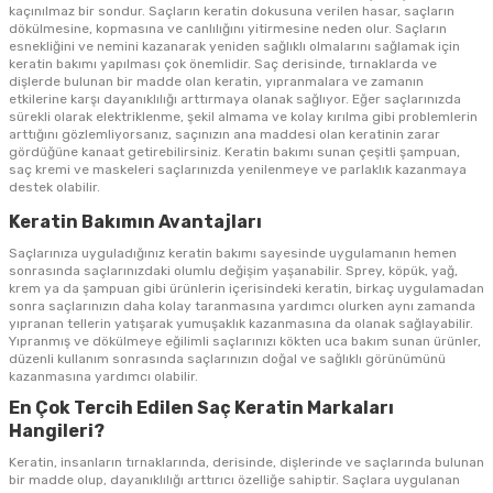
kaçınılmaz bir sondur. Saçların keratin dokusuna verilen hasar, saçların
dökülmesine, kopmasına ve canlılığını yitirmesine neden olur. Saçların
esnekliğini ve nemini kazanarak yeniden sağlıklı olmalarını sağlamak için
keratin bakımı yapılması çok önemlidir. Saç derisinde, tırnaklarda ve
dişlerde bulunan bir madde olan keratin, yıpranmalara ve zamanın
etkilerine karşı dayanıklılığı arttırmaya olanak sağlıyor. Eğer saçlarınızda
sürekli olarak elektriklenme, şekil almama ve kolay kırılma gibi problemlerin
arttığını gözlemliyorsanız, saçınızın ana maddesi olan keratinin zarar
gördüğüne kanaat getirebilirsiniz. Keratin bakımı sunan çeşitli şampuan,
saç kremi ve maskeleri saçlarınızda yenilenmeye ve parlaklık kazanmaya
destek olabilir.
Keratin Bakımın Avantajları
Saçlarınıza uyguladığınız keratin bakımı sayesinde uygulamanın hemen
sonrasında saçlarınızdaki olumlu değişim yaşanabilir. Sprey, köpük, yağ,
krem ya da şampuan gibi ürünlerin içerisindeki keratin, birkaç uygulamadan
sonra saçlarınızın daha kolay taranmasına yardımcı olurken aynı zamanda
yıpranan tellerin yatışarak yumuşaklık kazanmasına da olanak sağlayabilir.
Yıpranmış ve dökülmeye eğilimli saçlarınızı kökten uca bakım sunan ürünler,
düzenli kullanım sonrasında saçlarınızın doğal ve sağlıklı görünümünü
kazanmasına yardımcı olabilir.
En Çok Tercih Edilen Saç Keratin Markaları
Hangileri?
Keratin, insanların tırnaklarında, derisinde, dişlerinde ve saçlarında bulunan
bir madde olup, dayanıklılığı arttırıcı özelliğe sahiptir. Saçlara uygulanan