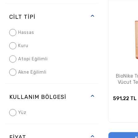
Dermalogica
Etat Pur
CILT TIPI
La Roche Posay
Hassas
Mary and May
Kuru
Moos
Atopi Eğilimli
Mustela
Akne Eğilimli
BioNike T
Nuxe
Vücut Te
4
Old Spice
KULLANIM BÖLGESI
591,22
TL
SVR
Yüz
Synchroline
Topicrem
FIYAT