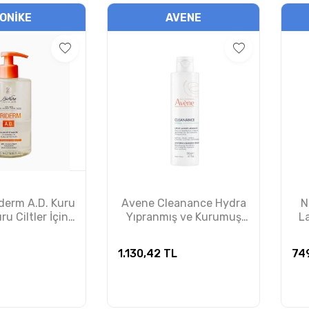
IONIKE
AVENE
iderm A.D. Kuru
Avene Cleanance Hydra
N
u Ciltler İçin
Yıpranmış ve Kurumuş
L
ici Yağ 500ml
Ciltler İçin Temizleme
Kremi 200ml
1.130,42
TL
74