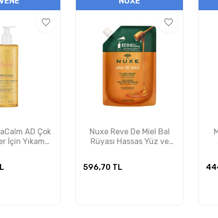
VENE
NUXE
raCalm AD Çok
Nuxe Reve De Miel Bal
M
er İçin Yıkama
Rüyası Hassas Yüz ve
ı 400ml
Vücut Yıkama Jeli 400ml
T
Refill
L
596,70
TL
44