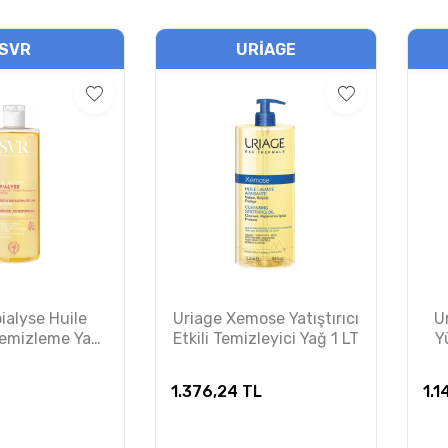
SVR
URIAGE
ialyse Huile
Uriage Xemose Yatıştırıcı
U
emizleme Yağı
Etkili Temizleyici Yağ 1 LT
Y
00 ml
T
1.376,24
TL
1.1