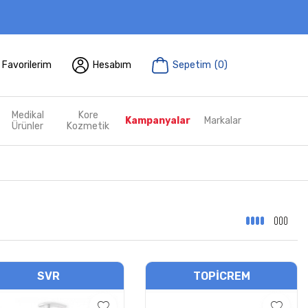
Favorilerim
Hesabım
Sepetim
(
0
)
Medikal
Kore
Kampanyalar
Markalar
Ürünler
Kozmetik
SVR
TOPICREM