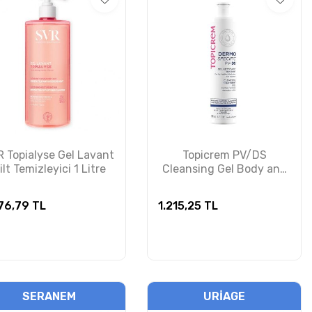
 Topialyse Gel Lavant
Topicrem PV/DS
ilt Temizleyici 1 Litre
Cleansing Gel Body and
Hair Sclap 200ml
276,79
TL
1.215,25
TL
SERANEM
URIAGE