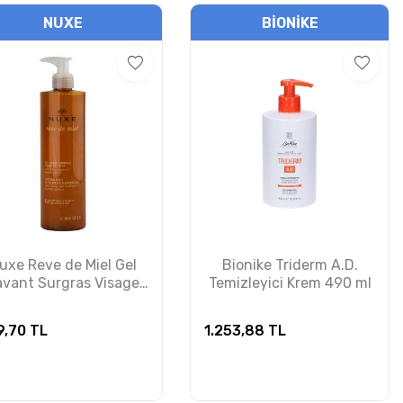
NUXE
BIONIKE
uxe Reve de Miel Gel
Bionike Triderm A.D.
avant Surgras Visage
Temizleyici Krem 490 ml
Corps 400ml
9,70
TL
1.253,88
TL