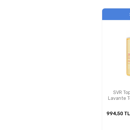
SVR Top
Lavante T
4
994,50
TL