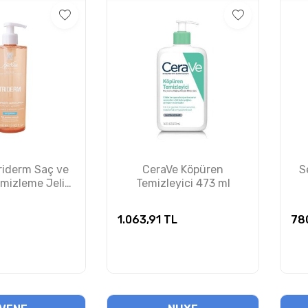
riderm Saç ve
CeraVe Köpüren
S
mizleme Jeli
Temizleyici 473 ml
00 ml
1.063,91
TL
78