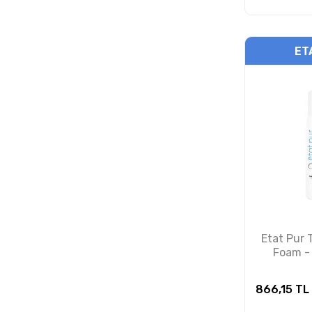
ET
Etat Pur 
Foam -
Çevresi İ
Köpü
866,15
TL