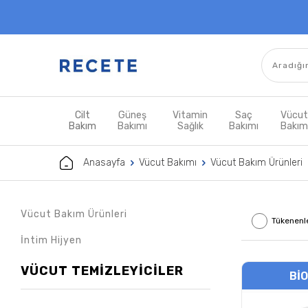
Cilt
Güneş
Vitamin
Saç
Vücu
Bakım
Bakımı
Sağlık
Bakımı
Bakı
Anasayfa
Vücut Bakımı
Vücut Bakım Ürünleri
Vücut Bakım Ürünleri
Tükenenl
İntim Hijyen
VÜCUT TEMIZLEYICILER
BI