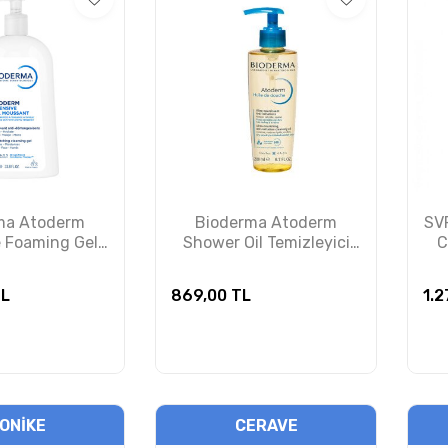
ma Atoderm
Bioderma Atoderm
SVR
e Foaming Gel
Shower Oil Temizleyici
C
 Jeli 1 Litre
Duş Yağı 200 ml
NSIZDIR
L
869,00
TL
1.
IONIKE
CERAVE