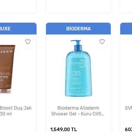
NUXE
BIODERMA
Boost Duş Jeli
Bioderma Atoderm
SVR
00 ml
Shower Gel - Kuru Ciltler
için Nemlendirici Duş Jeli
Çocuk, Yetişkin 1 Lt
1.549,00
TL
60