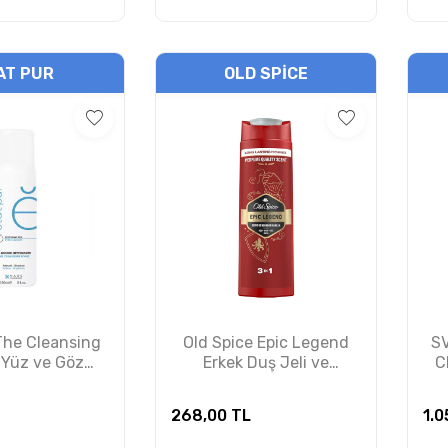
AT PUR
OLD SPICE
The Cleansing
Old Spice Epic Legend
SV
 Yüz ve Göz
Erkek Duş Jeli ve
C
çin Temizleme
Şampuan 400 ml
ğü 150 ml
268,00
TL
1.