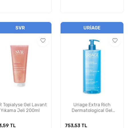
SVR
URIAGE
 Topialyse Gel Lavant
Uriage Extra Rich
Yıkama Jeli 200ml
Dermatological Gel
500ml
3,59
TL
753,53
TL