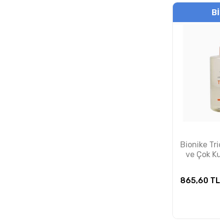
B
Bionike Tr
ve Çok Kur
Temizley
865,60
TL