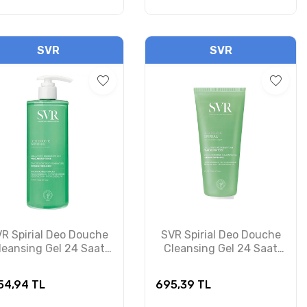
SVR
SVR
R Spirial Deo Douche
SVR Spirial Deo Douche
leansing Gel 24 Saat
Cleansing Gel 24 Saat
Deodorant Etkili
Deodorant Etkili
Temizleyici Duş Jeli
Temizleyici Duş Jeli
054,94
TL
695,39
TL
400ml
200ml