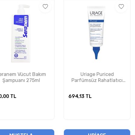
eranem Vücut Bakım
Uriage Puriced
Şampuanı 275ml
Parfümsüz Rahatlatıcı
Vücut Jeli 100ml
0,00
TL
694,13
TL