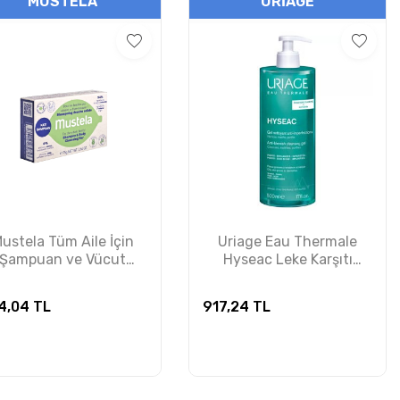
MUSTELA
URIAGE
ustela Tüm Aile İçin
Uriage Eau Thermale
Şampuan ve Vücut
Hyseac Leke Karşıtı
emizleme B-Mustela
Temizleme Jeli 500ml
Shampoo and Body
4,04
TL
917,24
TL
Cleansing Bar 75g