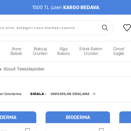
1500 TL üzeri
KARGO BEDAVA
t
Anne
Makyaj
Ağız
Erkek Bakım
Cinsel
m
Bebek
Ürünleri
Bakımı
Ürünleri
Sağlık
Vücut Temizleyiciler
eri Gösterme
SIRALA :
ODERMA
BIODERMA