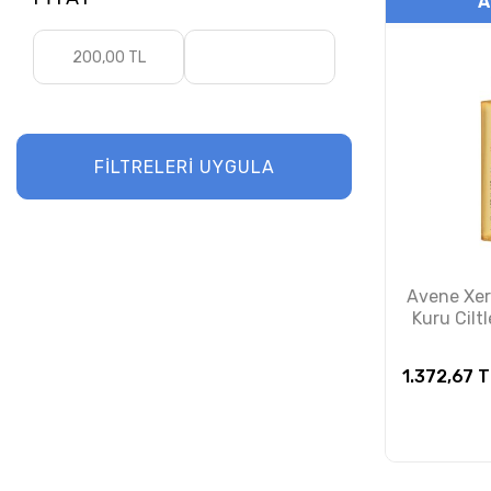
A
Uriage
FİLTRELERİ UYGULA
Avene Xe
Kuru Ciltl
Yağ
1.372,67
T