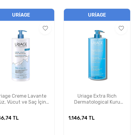
URIAGE
URIAGE
riage Creme Lavante
Uriage Extra Rich
üz, Vücut ve Saç İçin
Dermatological Kuru
emizleyici Krem 1 LT
Ciltler İçin Yüz ve Vücut
Temizleme Jeli 1 LT
46,74
TL
1.146,74
TL