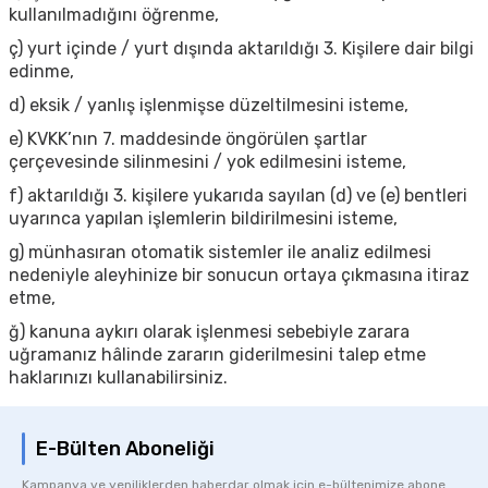
kullanılmadığını öğrenme,
ç) yurt içinde / yurt dışında aktarıldığı 3. Kişilere dair bilgi
edinme,
d) eksik / yanlış işlenmişse düzeltilmesini isteme,
e) KVKK’nın 7. maddesinde öngörülen şartlar
çerçevesinde silinmesini / yok edilmesini isteme,
f) aktarıldığı 3. kişilere yukarıda sayılan (d) ve (e) bentleri
uyarınca yapılan işlemlerin bildirilmesini isteme,
g) münhasıran otomatik sistemler ile analiz edilmesi
nedeniyle aleyhinize bir sonucun ortaya çıkmasına itiraz
etme,
ğ) kanuna aykırı olarak işlenmesi sebebiyle zarara
uğramanız hâlinde zararın giderilmesini talep etme
haklarınızı kullanabilirsiniz.
E-Bülten Aboneliği
Kampanya ve yeniliklerden haberdar olmak için e-bültenimize abone