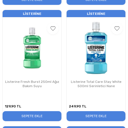
LISTERINE
LISTERINE
Listerine Fresh Burst 250ml Ağız
Listerine Total Care Stay White
Bakım Suyu
500ml Serinletici Nane
129,90
TL
249,90
TL
SEPETE EKLE
SEPETE EKLE