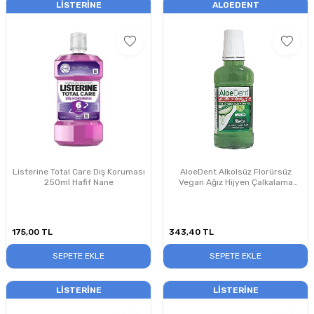
LISTERINE
ALOEDENT
Listerine Total Care Diş Koruması
AloeDent Alkolsüz Florürsüz
250ml Hafif Nane
Vegan Ağız Hijyen Çalkalama
Suyu 250 ml
175,00
TL
343,40
TL
SEPETE EKLE
SEPETE EKLE
LISTERINE
LISTERINE