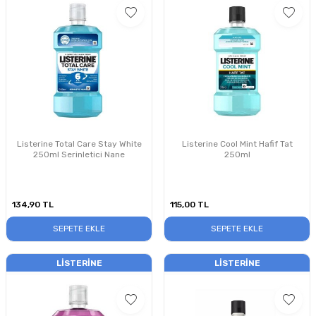
Listerine Total Care Stay White
Listerine Cool Mint Hafif Tat
250ml Serinletici Nane
250ml
134,90
TL
115,00
TL
SEPETE EKLE
SEPETE EKLE
LISTERINE
LISTERINE