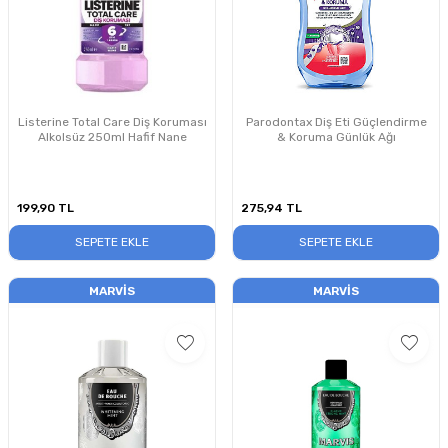
Listerine Total Care Diş Koruması
Parodontax Diş Eti Güçlendirme
Alkolsüz 250ml Hafif Nane
& Koruma Günlük Ağı
199,90
TL
275,94
TL
SEPETE EKLE
SEPETE EKLE
MARVIS
MARVIS