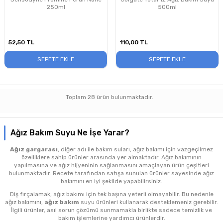
250ml
500ml
52,50
TL
110,00
TL
SEPETE EKLE
SEPETE EKLE
Toplam
28
ürün bulunmaktadır.
Ağız Bakım Suyu Ne İşe Yarar?
Ağız gargarası
, diğer adı ile bakım suları, ağız bakımı için vazgeçilmez
özelliklere sahip ürünler arasında yer almaktadır. Ağız bakımının
yapılmasına ve ağız hijyeninin sağlanmasını amaçlayan ürün çeşitleri
bulunmaktadır. Recete tarafından satışa sunulan ürünler sayesinde ağız
bakımını en iyi şekilde yapabilirsiniz.
Diş fırçalamak, ağız bakımı için tek başına yeterli olmayabilir. Bu nedenle
ağız bakımını,
ağız bakım
suyu
ürünleri kullanarak desteklemeniz gerebilir.
İlgili ürünler, asıl sorun çözümü sunmamakla birlikte sadece temizlik ve
bakım işlemlerine yardımcı ürünlerdir.