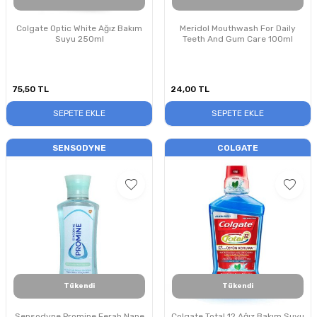
Colgate Optic White Ağız Bakım
Meridol Mouthwash For Daily
Suyu 250ml
Teeth And Gum Care 100ml
75,50
TL
24,00
TL
SEPETE EKLE
SEPETE EKLE
SENSODYNE
COLGATE
Tükendi
Tükendi
Sensodyne Promine Ferah Nane
Colgate Total 12 Ağız Bakım Suyu