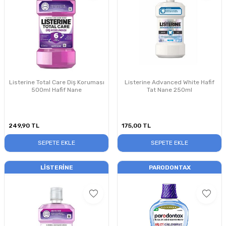
Listerine Total Care Diş Koruması
Listerine Advanced White Hafif
500ml Hafif Nane
Tat Nane 250ml
249,90
TL
175,00
TL
SEPETE EKLE
SEPETE EKLE
LISTERINE
PARODONTAX