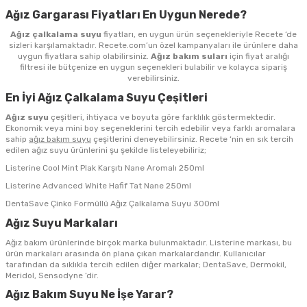
Ağız Gargarası Fiyatları En Uygun Nerede?
Ağız çalkalama suyu
fiyatları, en uygun ürün seçenekleriyle Recete ‘de
sizleri karşılamaktadır. Recete.com’un özel kampanyaları ile ürünlere daha
uygun fiyatlara sahip olabilirsiniz.
Ağız bakım suları
için fiyat aralığı
filtresi ile bütçenize en uygun seçenekleri bulabilir ve kolayca sipariş
verebilirsiniz.
En İyi Ağız Çalkalama Suyu Çeşitleri
Ağız suyu
çeşitleri, ihtiyaca ve boyuta göre farklılık göstermektedir.
Ekonomik veya mini boy seçeneklerini tercih edebilir veya farklı aromalara
sahip
ağız bakım suyu
çeşitlerini deneyebilirsiniz. Recete ‘nin en sık tercih
edilen ağız suyu ürünlerini şu şekilde listeleyebiliriz;
Listerine Cool Mint Plak Karşıtı Nane Aromalı 250ml
Listerine Advanced White Hafif Tat Nane 250ml
DentaSave Çinko Formüllü Ağız Çalkalama Suyu 300ml
Ağız Suyu Markaları
Ağız bakım ürünlerinde birçok marka bulunmaktadır. Listerine markası, bu
ürün markaları arasında ön plana çıkan markalardandır. Kullanıcılar
tarafından da sıklıkla tercih edilen diğer markalar; DentaSave, Dermokil,
Meridol, Sensodyne ‘dir.
Ağız Bakım Suyu Ne İşe Yarar?