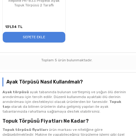
Repline PR-833 Propedi Ayak
Topuk Törpüsü 2 Taraflı
131,34
TL
SEPETE EKLE
Toplam
5
ürün bulunmaktadır.
Ayak Törpüsü Nasıl Kullanılmalı?
Ayak törpüsü
ayak tabanında bulunan sertleşmiş ve yoğun ölü derinin
arındırılması için tercih edilir. Düzenli kullanımda ayaktaki ölü derinin
arındırılması için destekleyici olacak ürünlerden bir tanesidir.
Topuk
taşı
olarak da bilinen ürünlerin daha gelişmiş yapıları ile ayak
tabanlarınızda rahatlama sağlamaya destek olabilirsiniz.
Topuk Törpüsü Fiyatları Ne Kadar?
Topuk törpüsü fiyatları
ürün markası ve niteliğine göre
değişebilmektedir. Makine ile yapabileceğiniz törpüleme işlemi gibi özel