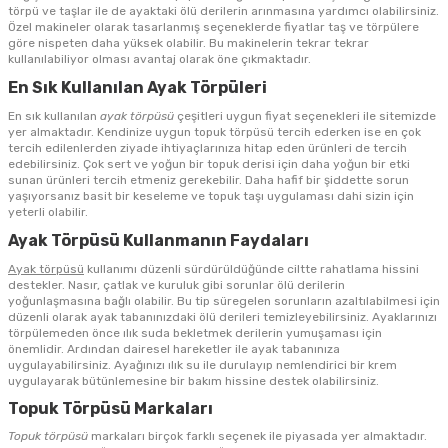
törpü ve taşlar ile de ayaktaki ölü derilerin arınmasına yardımcı olabilirsiniz.
Özel makineler olarak tasarlanmış seçeneklerde fiyatlar taş ve törpülere
göre nispeten daha yüksek olabilir. Bu makinelerin tekrar tekrar
kullanılabiliyor olması avantaj olarak öne çıkmaktadır.
En Sık Kullanılan Ayak Törpüleri
En sık kullanılan
ayak törpüsü
çeşitleri uygun fiyat seçenekleri ile sitemizde
yer almaktadır. Kendinize uygun topuk törpüsü tercih ederken ise en çok
tercih edilenlerden ziyade ihtiyaçlarınıza hitap eden ürünleri de tercih
edebilirsiniz. Çok sert ve yoğun bir topuk derisi için daha yoğun bir etki
sunan ürünleri tercih etmeniz gerekebilir. Daha hafif bir şiddette sorun
yaşıyorsanız basit bir keseleme ve topuk taşı uygulaması dahi sizin için
yeterli olabilir.
Ayak Törpüsü Kullanmanın Faydaları
Ayak törpüsü
kullanımı düzenli sürdürüldüğünde ciltte rahatlama hissini
destekler. Nasır, çatlak ve kuruluk gibi sorunlar ölü derilerin
yoğunlaşmasına bağlı olabilir. Bu tip süregelen sorunların azaltılabilmesi için
düzenli olarak ayak tabanınızdaki ölü derileri temizleyebilirsiniz. Ayaklarınızı
törpülemeden önce ılık suda bekletmek derilerin yumuşaması için
önemlidir. Ardından dairesel hareketler ile ayak tabanınıza
uygulayabilirsiniz. Ayağınızı ılık su ile durulayıp nemlendirici bir krem
uygulayarak bütünlemesine bir bakım hissine destek olabilirsiniz.
Topuk Törpüsü Markaları
Topuk törpüsü
markaları birçok farklı seçenek ile piyasada yer almaktadır.