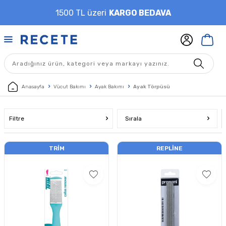
1500 TL üzeri
KARGO BEDAVA
Anasayfa
Vücut Bakımı
Ayak Bakımı
Ayak Törpüsü
Filtre
Sırala
TRIM
REPLINE