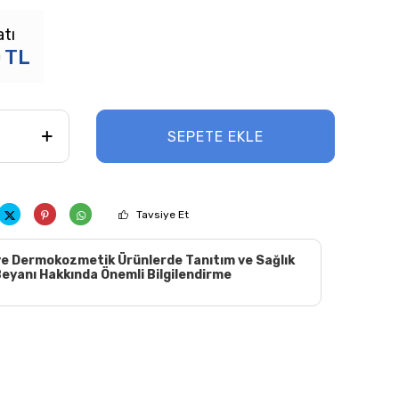
atı
0
TL
SEPETE EKLE
Tavsiye Et
e Dermokozmetik Ürünlerde Tanıtım ve Sağlık
eyanı Hakkında Önemli Bilgilendirme