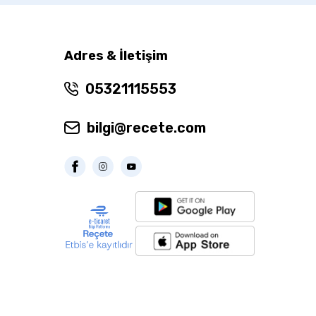
Adres & İletişim
05321115553
bilgi@recete.com