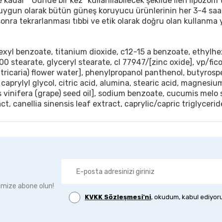
dar " Günde bir kez" kullanılabilecek şekilde ileri lipozom te
e uygun olarak bütün güneş koruyucu ürünlerinin her 3-4 saatt
sonra tekrarlanması tıbbi ve etik olarak doğru olan kullanma 
l benzoate, titanium dioxide, c12-15 a benzoate, ethylhexy
100 stearate, glyceryl stearate, cl 77947/[zinc oxide], vp/
tricaria) flower water], phenylpropanol panthenol, butyros
 caprylyl glycol, citric acid, alumina, stearic acid, magnesi
tis vinifera (grape) seed oil], sodium benzoate, cucumis mel
 canellia sinensis leaf extract, caprylic/capric triglycerid
imize abone olun!
KVKK Sözleşmesi'ni
, okudum, kabul ediyor