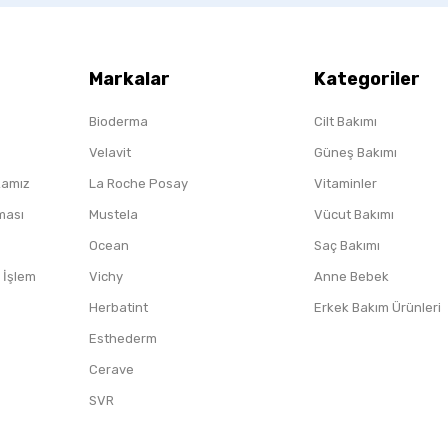
Markalar
Kategoriler
Bioderma
Cilt Bakımı
Velavit
Güneş Bakımı
ikamız
La Roche Posay
Vitaminler
nması
Mustela
Vücut Bakımı
Ocean
Saç Bakımı
/ İşlem
Vichy
Anne Bebek
Herbatint
Erkek Bakım Ürünleri
Esthederm
Cerave
SVR