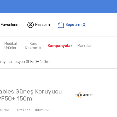
Favorilerim
Hesabım
Sepetim
(
0
)
Medikal
Kore
Kampanyalar
Markalar
Ürünler
Kozmetik
oruyucu Losyon SPF50+ 150ml
abies Güneş Koruyucu
PF50+ 150ml
80151
Stok Kodu :
10021026