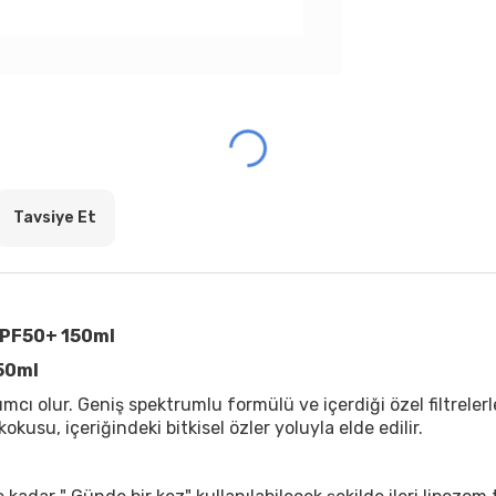
Tavsiye Et
SPF50+ 150ml
50ml
lur. Geniş spektrumlu formülü ve içerdiği özel filtrelerle b
usu, içeriğindeki bitkisel özler yoluyla elde edilir.