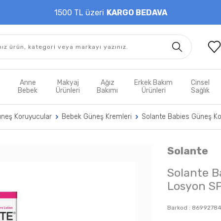
1500 TL üzeri
KARGO BEDAVA
t
Anne
Makyaj
Ağız
Erkek Bakım
Cinsel
m
Bebek
Ürünleri
Bakımı
Ürünleri
Sağlık
üneş Koruyucular
Bebek Güneş Kremleri
Solante Babies Güneş K
Solante
Solante B
Losyon S
Barkod :
86992784