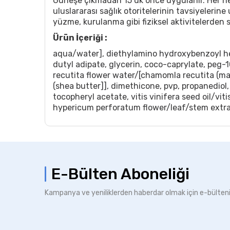
Güneşe çıkmadan 15 dk önce uygulanır. Her ne ka
uluslararası sağlık otoritelerinin tavsiyelerin
yüzme, kurulanma gibi fiziksel aktivitelerden 
Ürün İçeriği :
aqua/water], diethylamino hydroxybenzoyl hexy
dutyl adipate, glycerin, coco-caprylate, peg-
recutita flower water/[chamomla recutita (ma
(shea butter]], dimethicone, pvp, propanediol,
tocopheryl acetate, vitis vinifera seed oil/vi
hypericum perforatum flower/leaf/stem extract,
E-Bülten Aboneliği
Kampanya ve yeniliklerden haberdar olmak için e-bülten