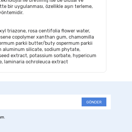
knolojisi ile üretilmiş ise de ulusal ve
e bir uygulanması, özellikle aşırı terleme,
yöntemidir.
l triazone, rosa centifolia flower water,
ficosene copolymer xanthan gum, chamomilla
permum parkii butter/buty ospermum parkii
um aluminum silicate, sodium phytate,
o seed extract, potassium sorbate, hypericum
e, laminaria ochroleuca extract
GÖNDER
um.