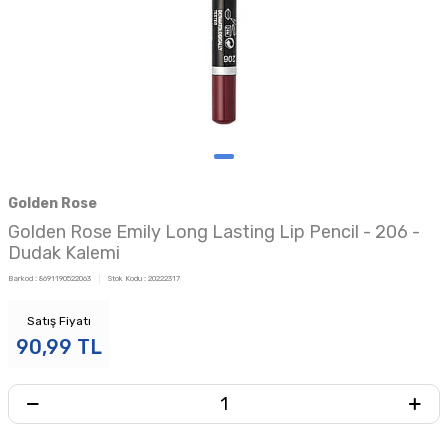
Golden Rose
Golden Rose Emily Long Lasting Lip Pencil - 206 -
Dudak Kalemi
Barkod :
8691190522063
Stok Kodu :
20222317
Satış Fiyatı
90,99
TL