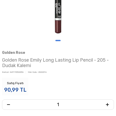
Golden Rose
Golden Rose Emily Long Lasting Lip Pencil - 205 -
Dudak Kalemi
Barkod :
8691190522056
Stok Kodu :
20222316
Satış Fiyatı
90,99
TL