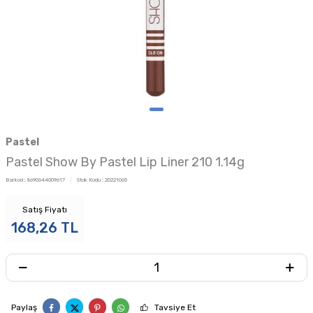
Pastel
Pastel Show By Pastel Lip Liner 210 1.14g
Barkod :
8690644009617
Stok Kodu :
20221065
Satış Fiyatı
168,26
TL
Paylaş
Tavsiye Et