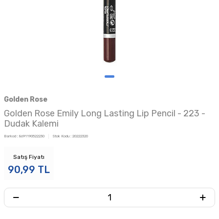
Golden Rose
Golden Rose Emily Long Lasting Lip Pencil - 223 -
Dudak Kalemi
Barkod :
8691190522230
Stok Kodu :
20222320
Satış Fiyatı
90,99
TL