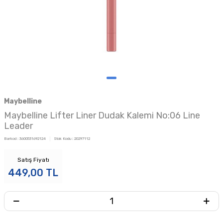
Maybelline
Maybelline Lifter Liner Dudak Kalemi No:06 Line
Leader
Barkod :
3600531692124
Stok Kodu :
20297112
Satış Fiyatı
449,00
TL