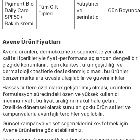
Pigment Bio
Yatıştırıcı
Tüm Cilt
Daily Care
ve
Gün Boyunca
Tipleri
SPF50+
serinletici
Bakım Kremi
Avene Ürün Fiyatları
Avene ürünleri, dermokozmetik segmentte yer alan
kaliteli içerikleriyle fiyat-performans açısından dengeli bir
çizgide konumlanır. İçerik kalitesi, ürün çeşitliliği ve
dermatolojik testlerle desteklenmiş olması, bu ürünleri
benzer markalara kıyasla ulaşılabilir ve güvenilir kılar.
Hassas ciltlere özel olarak geliştirilmiş olması, ürünlerin
formülasyon sürecindeki özen ve yüksek kullanıcı
memnuniyeti, bu fiyat aralığını makul hale getirir.
Özellikle dönemsel olarak sunulan çoklu ürün setleri ve
kampanyalarla avantajlı tercihler yapılabilir.
Güncel kampanya ve set seçeneklerini keşfetmek için
Avene ürünlerine göz atabilirsiniz.
Recete.com, Avene yetkili satıcı olması sayesinde orijinal