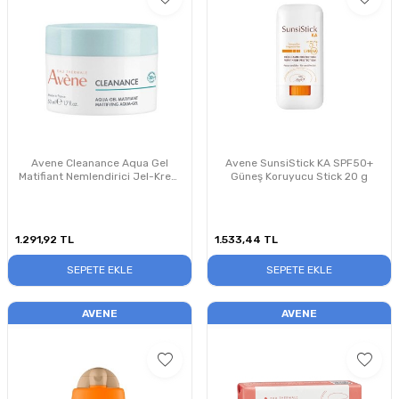
Avene Cleanance Aqua Gel
Avene SunsiStick KA SPF50+
Matifiant Nemlendirici Jel-Krem
Güneş Koruyucu Stick 20 g
50ml
1.291,92
TL
1.533,44
TL
SEPETE EKLE
SEPETE EKLE
AVENE
AVENE