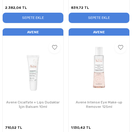
2.382,04
TL
839,72
TL
SEPETE EKLE
SEPETE EKLE
AVENE
AVENE
Avene Cicalfate + Lips Dudaklar
Avene Intense Eye Make-up
İçin Balsam 10ml
Remover 125ml
710,52
TL
1.130,42
TL