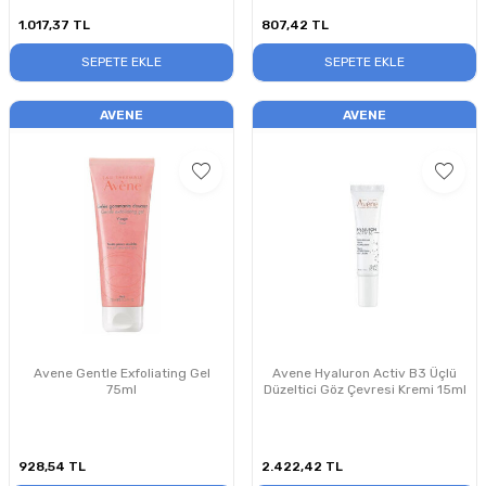
1.017,37
TL
807,42
TL
SEPETE EKLE
SEPETE EKLE
AVENE
AVENE
Avene Gentle Exfoliating Gel
Avene Hyaluron Activ B3 Üçlü
75ml
Düzeltici Göz Çevresi Kremi 15ml
928,54
TL
2.422,42
TL