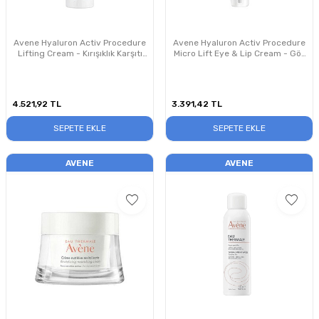
Avene Hyaluron Activ Procedure
Avene Hyaluron Activ Procedure
Lifting Cream - Kırışıklık Karşıtı
Micro Lift Eye & Lip Cream - Göz
Bakım Kremi 30 ml
ve Dudak Çevresi Kırışıklık Karşıtı
Sıkılaştıcı Bakım Kremi 15 ml
4.521,92
TL
3.391,42
TL
SEPETE EKLE
SEPETE EKLE
AVENE
AVENE