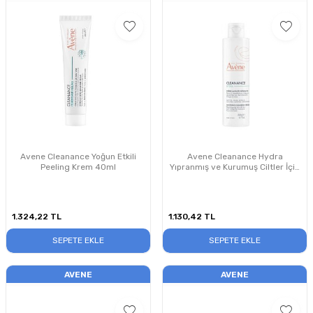
Avene Cleanance Yoğun Etkili
Avene Cleanance Hydra
Peeling Krem 40ml
Yıpranmış ve Kurumuş Ciltler İçin
Temizleme Kremi 200ml
1.324,22
TL
1.130,42
TL
SEPETE EKLE
SEPETE EKLE
AVENE
AVENE