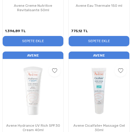
Avene Creme Nutritive
Avene Eau Thermale 150 ml
Revitalisante 50ml
1.396,89
TL
775,12
TL
SEPETE EKLE
SEPETE EKLE
AVENE
AVENE
Avene Hydrance UV Rich SPF30
Avene Cicalfate+ Massage Gel
Cream 40ml
30ml