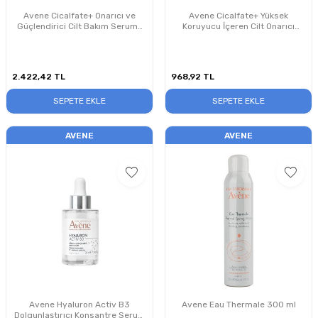
Avene Cicalfate+ Onarıcı ve
Avene Cicalfate+ Yüksek
Güçlendirici Cilt Bakım Serumu
Koruyucu İçeren Cilt Onarıcı
30ml
Bakım Kremi SPF50+ 30ml
2.422,42
TL
968,92
TL
SEPETE EKLE
SEPETE EKLE
AVENE
AVENE
Avene Hyaluron Activ B3
Avene Eau Thermale 300 ml
Dolgunlaştırıcı Konsantre Serum