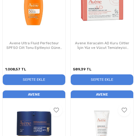
Avene Ultra Fluid Perfecteur
Avene Xeracalm AD Kuru Ciltler
SPF50 Cilt Tonu Eşitleyici Güneş
İçin Yüz ve Vücut Temizleyici
Koruyucu 50 ml
Sabun 100 g
1.008,57
TL
589,39
TL
SEPETE EKLE
SEPETE EKLE
AVENE
AVENE