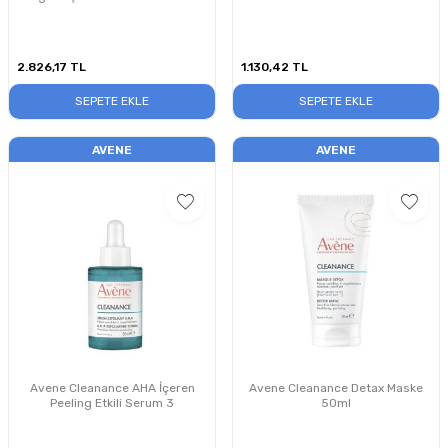
30ml
2.826,17
TL
1.130,42
TL
SEPETE EKLE
SEPETE EKLE
AVENE
AVENE
Avene Cleanance AHA İçeren
Avene Cleanance Detax Maske
Peeling Etkili Serum 3
50ml