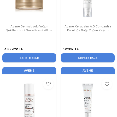
Avene Dermabsolu Yoğun
Avene Xeracalm A.D Concantre
Şekillendirici Gece Kremi 40 ml
Kuruluğa Bağlı Yoğun Kaşıntı
Karşıtı Konsantre Krem 40 ml
3.229,92
TL
1.211,17
TL
SEPETE EKLE
SEPETE EKLE
AVENE
AVENE