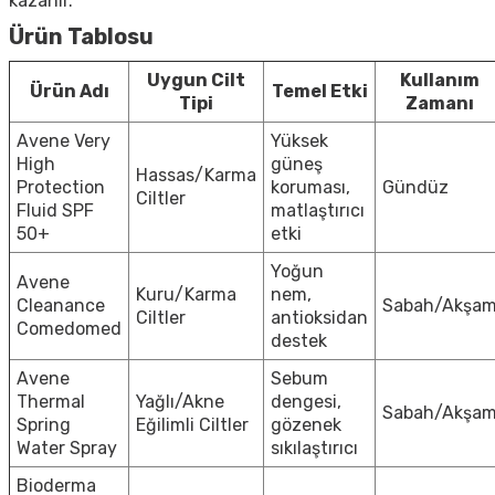
kazanır.
Ürün Tablosu
Uygun Cilt
Kullanım
Ürün Adı
Temel Etki
Tipi
Zamanı
Avene Very
Yüksek
High
güneş
Hassas/Karma
Protection
koruması,
Gündüz
Ciltler
Fluid SPF
matlaştırıcı
50+
etki
Yoğun
Avene
Kuru/Karma
nem,
Cleanance
Sabah/Akşa
Ciltler
antioksidan
Comedomed
destek
Avene
Sebum
Thermal
Yağlı/Akne
dengesi,
Sabah/Akşa
Spring
Eğilimli Ciltler
gözenek
Water Spray
sıkılaştırıcı
Bioderma