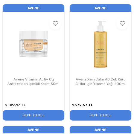
AVENE
AVENE
Avene Vitamin Activ Cg
Avene XeraCalm AD Çok Kuru
Antioksidan İçerikli Krem 50ml
Ciltler İçin Yıkama Yağı 400ml
2.826,17
TL
1.372,67
TL
SEPETE EKLE
SEPETE EKLE
AVENE
AVENE