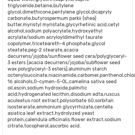
triglyceride,betaine,butylene
glycol,dimethicone,pentylene glycol,dicapryly
carbonate,butyrospermum parkii (shea)
butter,myristyl myristate,glycyrhetinic acid,cetyl
alcohol,sodium polyacrylate,hydroxyethyl
acrylate/sodium acryloyldimethyl taurate
copolymer,triceteareth-4 phosphate,glycol
steatate,peg-2 stearate,acacia
decurrens/jojoba/sunflower seed cera/polyglyceryl-
3 esters (acacia decurrens/jojoba/subflower seed
wax polyglyceryl-3 esters),aluminum starch
octenylsuccinate,niacinamide,carbomer,panthenol,chlo
16 alcohols,0-cymen-5-0L,camelina sativa seed
oil,escin,sodium hydroxide,palmitic
acid,hydrogenated lecithin,disodium edta,ruscus
aculeatus root extract,polysorbate 60,sorbitan
isosterarate,ammonium glycyrrhizate,centella
asiatica leaf extract,hydrolyzed yeast
protein,calendula officinalis flower extract,sodium
citrate,tocopherol,ascorbic acid.