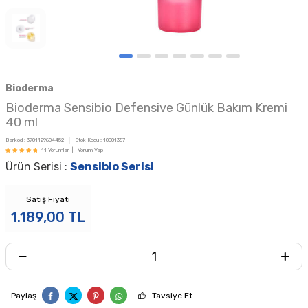
Bioderma
Bioderma Sensibio Defensive Günlük Bakım Kremi
40 ml
Barkod :
3701129804452
Stok Kodu :
10001387
11 Yorumlar |
Yorum Yap
Ürün Serisi :
Sensibio Serisi
Satış Fiyatı
1.189,00
TL
Paylaş
Tavsiye Et