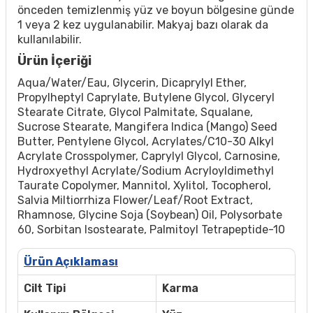
önceden temizlenmiş yüz ve boyun bölgesine günde
1 veya 2 kez uygulanabilir. Makyaj bazı olarak da
kullanılabilir.
Ürün İçeriği
Aqua/​Water/​Eau, Glycerin, Dicaprylyl Ether,
Propylheptyl Caprylate, Butylene Glycol, Glyceryl
Stearate Citrate, Glycol Palmitate, Squalane,
Sucrose Stearate, Mangifera Indica (Mango) Seed
Butter, Pentylene Glycol, Acrylates/​C10-30 Alkyl
Acrylate Crosspolymer, Caprylyl Glycol, Carnosine,
Hydroxyethyl Acrylate/​Sodium Acryloyldimethyl
Taurate Copolymer, Mannitol, Xylitol, Tocopherol,
Salvia Miltiorrhiza Flower/​Leaf/​Root Extract,
Rhamnose, Glycine Soja (Soybean) Oil, Polysorbate
60, Sorbitan Isostearate, Palmitoyl Tetrapeptide-10
Ürün Açıklaması
Cilt Tipi
Karma