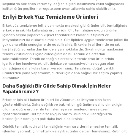
koşullarda beklenen korumayı sağlar. Kişisel bakımınıza katkı sağlayacak
kaliteli ürün çeşitlerine reçete.com avantajlarıyla sahip olabilirsiniz.
En İyi Erkek Yüz Temizleme Ürünleri
Erkek yüz temizleme jeli, siyah nokta maskesi gibi ürünler cilt temizliğinde
erkeklerin sıklıkla kullandığı ürünleridir. Cilt temizliğine uygun ürünler
içinden seçim yaparken kişisel tercihleriniz kadar cilt tipinizi ve
ihtiyaçlarınızı da dikkate almalısınız. Cilt tipinize uygun temizleme jelleri ile
çok daha etkin sonuçlar elde edebilirsiniz. Erkeklerin ciltlerinde en sık
karşılaştığı sorunlardan biri de siyah noktalardır. Siyah nokta maskesini
temizlik rutinleriniz içine eklediğiniz de bu sorunu da ortadan
kaldırabilirsiniz. Tercih edeceğiniz erkek yüz temizleme ürünlerinin
içeriklerine inceleyerek, cilt tipinize ve hassasiyetinize uygun olup
olmadığına daha kolay karar verebilirsiniz. Tercihinizi doğal içerikli
ürünlerden yana yaparsanız, cildiniz için daha sağlıklı bir seçim yapmış
olursunuz.
Daha Sağlıklı Bir Cilde Sahip Olmak İçin Neler
Yapabilirsiniz?
Erkekler için cilt bakım ürünleri ile vücudunuza ihtiyacı olan özeni
gösterebilirsiniz. Daha sağlıklı ve bakımlı bir görünüme sahip olmak için
cildinizi doğru ürünler ile temizlemeye ve nemlendirmeye özen
göstermelisiniz. Cilt tipinize uygun bakım ürünleri kullandığınızda
beklediğiniz sonuçları çok daha hızlı alabilirsiniz.
Günlük temizlik rutin cilt temizliğinin yanı sıra derinlemesine temizlik
işlemleri yapmak için haftalık ve aylık rutinler de belirlemelisiniz. Rutin cilt