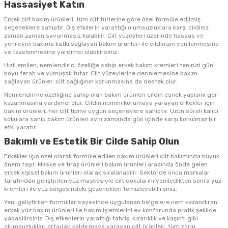
Hassasiyet Katın
Erkek cilt bakım ürünleri, tüm cilt türlerine göre özel formüle edilmiş
seçeneklere sahiptir. Dış etkilerin yarattığı olumsuzluklara karşı cildiniz
zaman zaman savunmasız kalabilir. Cilt yüzeyleri üzerinde hassas ve
yenileyici bakıma katkı sağlayan bakım ürünleri ile cildinizin yenilenmesine
ve tazelenmesine yardımcı olabilirsiniz.
Hızlı emilen, nemlendirici özelliğe sahip erkek bakım kremleri teninizi gün
boyu ferah ve yumuşak tutar. Cilt yüzeylerine derinlemesine bakım
sağlayan ürünler, cilt sağlığının korunmasına da destek olur.
Nemlendirme özelliğine sahip olan bakım ürünleri cildin esnek yapısını geri
kazanmasına yardımcı olur. Cildin nemini korumaya yarayan erkekler için
bakım ürünleri
,
her cilt tipine uygun seçeneklere sahiptir. Uzun süreli kalıcı
kokulara sahip bakım ürünleri aynı zamanda gün içinde karşı konulmaz bir
etki yaratır.
Bakımlı ve Estetik Bir Cilde Sahip Olun
Erkekler için özel olarak formüle edilen bakım ürünleri cilt bakımında büyük
önem taşır. Maske ve tıraş ürünleri bakım ürünleri arasında önde gelen
erkek kişisel bakım ürünleri olarak sıralanabilir. Sektörde öncü markalar
tarafından geliştirilen yüz maskesiyle cilt dokularını yeniledikten sonra yüz
kremleri ile yüz bölgesindeki gözenekleri temizleyebilirsiniz.
Yeni geliştirilen formüller sayesinde uygulanan bölgelere nem kazandıran
erkek yüz bakım ürünleri ile bakım işlemlerini ev konforunda pratik şekilde
yapabilirsiniz. Dış etkenlerin yarattığı tahriş, kızarıklık ve kaşıntı gibi
olumsuzlukları ortadan kaldırmaya yarayan cilt ürünleri, tüm zorlu