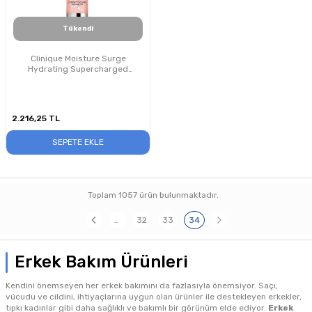
Tükendi
Clinique Moisture Surge
Hydrating Supercharged
Concentrate Nemlendirici 48ml
2.216,25
TL
SEPETE EKLE
Toplam
1057
ürün bulunmaktadır.
…
32
33
34
Erkek Bakım Ürünleri
Kendini önemseyen her erkek bakımını da fazlasıyla önemsiyor. Saçı,
vücudu ve cildini, ihtiyaçlarına uygun olan ürünler ile destekleyen erkekler,
tıpkı kadınlar gibi daha sağlıklı ve bakımlı bir görünüm elde ediyor.
Erkek