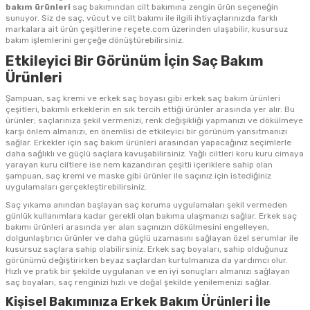
bakım ürünleri
saç bakımından cilt bakımına zengin ürün seçeneğin
sunuyor. Siz de saç, vücut ve cilt bakımı ile ilgili ihtiyaçlarınızda farklı
markalara ait ürün çeşitlerine reçete.com üzerinden ulaşabilir, kusursuz
bakım işlemlerini gerçeğe dönüştürebilirsiniz.
Etkileyici Bir Görünüm İçin Saç Bakım
Ürünleri
Şampuan, saç kremi ve erkek saç boyası gibi erkek saç bakım ürünleri
çeşitleri, bakımlı erkeklerin en sık tercih ettiği ürünler arasında yer alır. Bu
ürünler; saçlarınıza şekil vermenizi, renk değişikliği yapmanızı ve dökülmeye
karşı önlem almanızı, en önemlisi de etkileyici bir görünüm yansıtmanızı
sağlar. Erkekler için saç bakım ürünleri arasından yapacağınız seçimlerle
daha sağlıklı ve güçlü saçlara kavuşabilirsiniz. Yağlı ciltleri koru kuru cimaya
yarayan kuru ciltlere ise nem kazandıran çeşitli içeriklere sahip olan
şampuan, saç kremi ve maske gibi ürünler ile saçınız için istediğiniz
uygulamaları gerçekleştirebilirsiniz.
Saç yıkama anından başlayan saç koruma uygulamaları şekil vermeden
günlük kullanımlara kadar gerekli olan bakıma ulaşmanızı sağlar. Erkek saç
bakımı ürünleri arasında yer alan saçınızın dökülmesini engelleyen,
dolgunlaştırıcı ürünler ve daha güçlü uzamasını sağlayan özel serumlar ile
kusursuz saçlara sahip olabilirsiniz. Erkek saç boyaları, sahip olduğunuz
görünümü değiştirirken beyaz saçlardan kurtulmanıza da yardımcı olur.
Hızlı ve pratik bir şekilde uygulanan ve en iyi sonuçları almanızı sağlayan
saç boyaları, saç renginizi hızlı ve doğal şekilde yenilemenizi sağlar.
Kişisel Bakımınıza Erkek Bakım Ürünleri İle