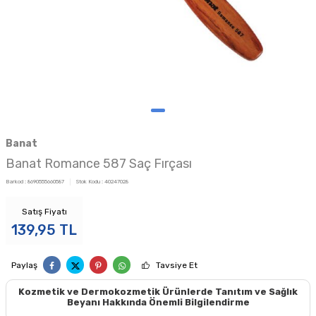
Banat
Banat Romance 587 Saç Fırçası
Barkod :
8690555660587
Stok Kodu :
40247028
Satış Fiyatı
139,95
TL
Paylaş
Tavsiye Et
Kozmetik ve Dermokozmetik Ürünlerde Tanıtım ve Sağlık
Beyanı Hakkında Önemli Bilgilendirme