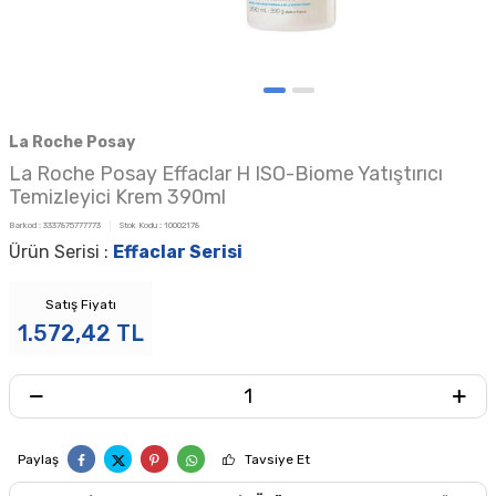
La Roche Posay
La Roche Posay Effaclar H ISO-Biome Yatıştırıcı
Temizleyici Krem 390ml
Barkod :
3337875777773
Stok Kodu :
10002178
Ürün Serisi :
Effaclar Serisi
Satış Fiyatı
1.572,42
TL
Paylaş
Tavsiye Et