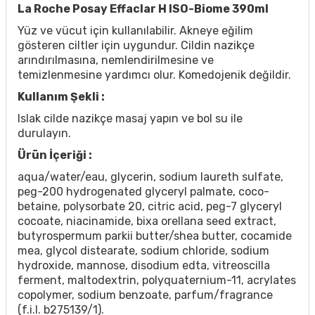
La Roche Posay Effaclar H ISO-Biome 390ml
Yüz ve vücut için kullanılabilir. Akneye eğilim
gösteren ciltler için uygundur. Cildin nazikçe
arındırılmasına, nemlendirilmesine ve
temizlenmesine yardımcı olur. Komedojenik değildir.
Kullanım Şekli :
Islak cilde nazikçe masaj yapın ve bol su ile
durulayın.
Ürün İçeriği :
aqua/water/eau, glycerin, sodium laureth sulfate,
peg-200 hydrogenated glyceryl palmate, coco-
betaine, polysorbate 20, citric acid, peg-7 glyceryl
cocoate, niacinamide, bixa orellana seed extract,
butyrospermum parkii butter/shea butter, cocamide
mea, glycol distearate, sodium chloride, sodium
hydroxide, mannose, disodium edta, vitreoscilla
ferment, maltodextrin, polyquaternium-11, acrylates
copolymer, sodium benzoate, parfum/fragrance
(f.i.l. b275139/1).