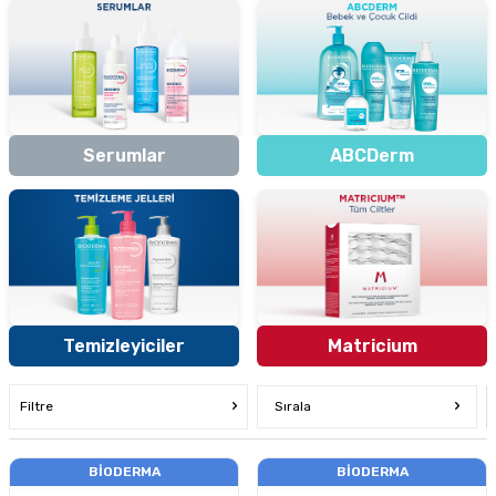
Serumlar
ABCDerm
Temizleyiciler
Matricium
Filtre
Sırala
BIODERMA
BIODERMA