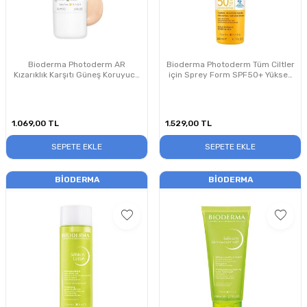
Bioderma Photoderm AR
Bioderma Photoderm Tüm Ciltler
Kızarıklık Karşıtı Güneş Koruyucu
için Sprey Form SPF50+ Yüksek
Krem SPF50+ 30 ml
Korumalı Güneş Kremi 200 ml
1.069,00
TL
1.529,00
TL
SEPETE EKLE
SEPETE EKLE
BIODERMA
BIODERMA