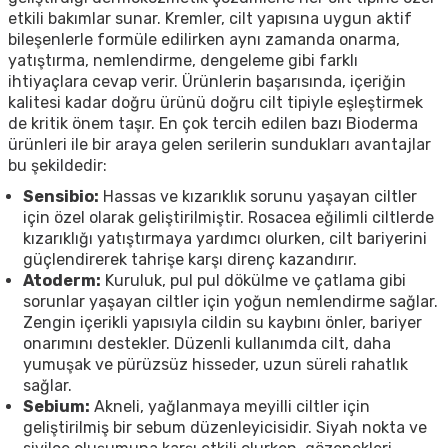
etkili bakımlar sunar. Kremler, cilt yapısına uygun aktif
bileşenlerle formüle edilirken aynı zamanda onarma,
yatıştırma, nemlendirme, dengeleme gibi farklı
ihtiyaçlara cevap verir. Ürünlerin başarısında, içeriğin
kalitesi kadar doğru ürünü doğru cilt tipiyle eşleştirmek
de kritik önem taşır. En çok tercih edilen bazı Bioderma
ürünleri ile bir araya gelen serilerin sundukları avantajlar
bu şekildedir:
Sensibio:
Hassas ve kızarıklık sorunu yaşayan ciltler
için özel olarak geliştirilmiştir. Rosacea eğilimli ciltlerde
kızarıklığı yatıştırmaya yardımcı olurken, cilt bariyerini
güçlendirerek tahrişe karşı direnç kazandırır.
Atoderm:
Kuruluk, pul pul dökülme ve çatlama gibi
sorunlar yaşayan ciltler için yoğun nemlendirme sağlar.
Zengin içerikli yapısıyla cildin su kaybını önler, bariyer
onarımını destekler. Düzenli kullanımda cilt, daha
yumuşak ve pürüzsüz hisseder, uzun süreli rahatlık
sağlar.
Sebium:
Akneli, yağlanmaya meyilli ciltler için
geliştirilmiş bir sebum düzenleyicisidir. Siyah nokta ve