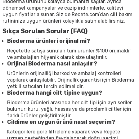
Bioderma ürününü kolayca bulmanızı sağlar. Ayrıca
dönemsel kampanyalar ve cazip indirimlerle, kaliteyi
uygun fiyatlarla sunar. Siz de Recete.com’dan cilt bakım
rutininize uygun ürünleri kolaylıkla satın alabilirsiniz.
Sıkça Sorulan Sorular (FAQ)
Bioderma ürünleri orijinal mi?
Reçete'de satışa sunulan tüm ürünler %100 orijinaldir
ve ambalajları hijyenik olarak size ulaştırılır.
Orijinal Bioderma nasıl anlaşılır?
Ürünlerin orijinalliği barkod ve ambalaj kontrolleri
yapılarak anlaşılabilir. Orijinallik garantisi için Bioderma
yetkili satıcıları tercih edilmelidir.
Bioderma hangi cilt tipine uygun?
Bioderma ürünleri arasında her cilt tipi için ayrı seriler
bulunur; kuru, yağlı, hassas ya da problemli ciltler için
farklı ürünler geliştirilmiştir.
Cildime en uygun ürünü nasıl seçerim?
Kategorilere göre filtreleme yaparak veya Reçete
uzman desteğinden faydalanarak doğru seçimi