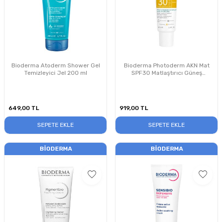
Bioderma Atoderm Shower Gel
Bioderma Photoderm AKN Mat
Temizleyici Jel 200 ml
SPF30 Matlaştırıcı Güneş
Koruyucu Krem 40 ml
649,00
TL
919,00
TL
SEPETE EKLE
SEPETE EKLE
BIODERMA
BIODERMA