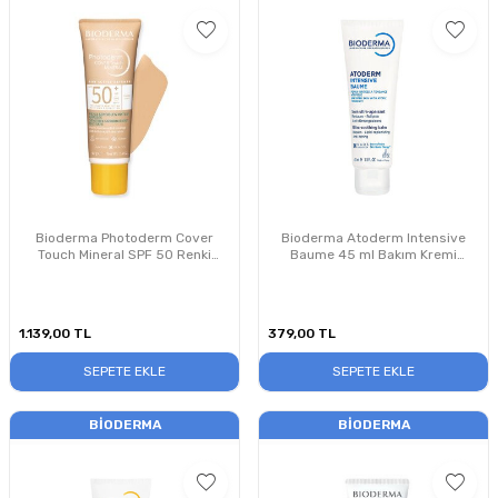
Bioderma Photoderm Cover
Bioderma Atoderm Intensive
Touch Mineral SPF 50 Renki
Baume 45 ml Bakım Kremi
Güneş Koruyucu 40 gr - Light
PUANSIZDIR
1.139,00
TL
379,00
TL
SEPETE EKLE
SEPETE EKLE
BIODERMA
BIODERMA