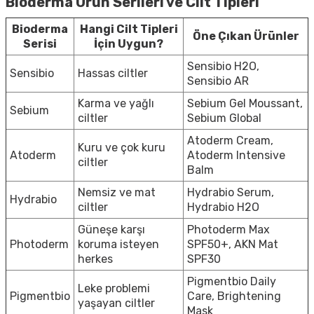
Bioderma Ürün Serileri ve Cilt Tipleri
Bioderma
Hangi Cilt Tipleri
Öne Çıkan Ürünler
Serisi
İçin Uygun?
Sensibio H2O
,
Sensibio
Hassas ciltler
Sensibio AR
Karma ve yağlı
Sebium Gel Moussant
,
Sebium
ciltler
Sebium Global
Atoderm Cream
,
Kuru ve çok kuru
Atoderm
Atoderm Intensive
ciltler
Balm
Nemsiz ve mat
Hydrabio Serum
,
Hydrabio
ciltler
Hydrabio H2O
Güneşe karşı
Photoderm Max
Photoderm
koruma isteyen
SPF50+
,
AKN Mat
herkes
SPF30
Pigmentbio Daily
Leke problemi
Pigmentbio
Care
,
Brightening
yaşayan ciltler
Mask