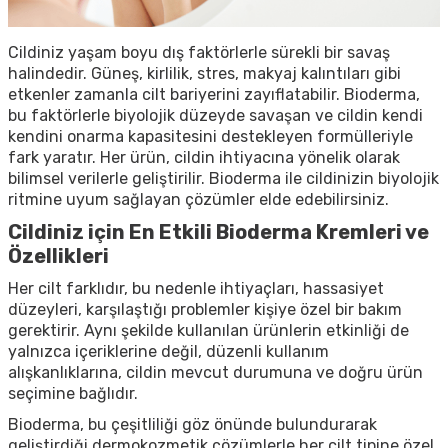
Cildiniz yaşam boyu dış faktörlerle sürekli bir savaş
halindedir. Güneş, kirlilik, stres, makyaj kalıntıları gibi
etkenler zamanla cilt bariyerini zayıflatabilir. Bioderma,
bu faktörlerle biyolojik düzeyde savaşan ve cildin kendi
kendini onarma kapasitesini destekleyen formülleriyle
fark yaratır. Her ürün, cildin ihtiyacına yönelik olarak
bilimsel verilerle geliştirilir. Bioderma ile cildinizin biyolojik
ritmine uyum sağlayan çözümler elde edebilirsiniz.
Cildiniz için En Etkili Bioderma Kremleri ve
Özellikleri
Her cilt farklıdır, bu nedenle ihtiyaçları, hassasiyet
düzeyleri, karşılaştığı problemler kişiye özel bir bakım
gerektirir. Aynı şekilde kullanılan ürünlerin etkinliği de
yalnızca içeriklerine değil, düzenli kullanım
alışkanlıklarına, cildin mevcut durumuna ve doğru ürün
seçimine bağlıdır.
Bioderma, bu çeşitliliği göz önünde bulundurarak
geliştirdiği dermokozmetik çözümlerle her cilt tipine özel