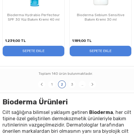
Bioderma Hydrabio Perfecteur
Bioderma Sebium Sensitive
SPF 30 Yüz Bakım Kremi 40 ml
Bakım Kremi 30 ml
1.239,00
TL
1.189,00
TL
SEPETE EKLE
SEPETE EKLE
Toplam
140
ürün bulunmaktadır.
1
2
3
…
Bioderma Ürünleri
Cilt sağlığına bilimsel yaklaşım getiren
Bioderma
, her cilt
tipine özel geliştirilen dermokozmetik ürünleriyle bakım
rutinlerinin vazgeçilmezidir. Dermatologlar tarafından
önerilen markalardan biri olmasının yanı sıra biyolojik cilt