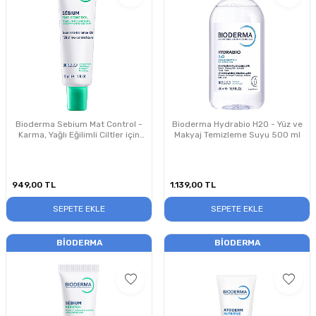
Bioderma Sebium Mat Control -
Bioderma Hydrabio H2O - Yüz ve
Karma, Yağlı Eğilimli Ciltler için
Makyaj Temizleme Suyu 500 ml
Matlaştırıcı Bakım Kremi 30 ml
949,00
TL
1.139,00
TL
SEPETE EKLE
SEPETE EKLE
BIODERMA
BIODERMA