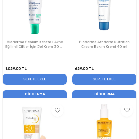
Bioderma Sebium Kerato+ Akne
Bioderma Atoderm Nutrition
Eğilimli Ciltler İçin Jel Krem 30 ml
Cream Bakım Kremi 40 ml
PUANSIZDIR
1.029,00
TL
629,00
TL
SEPETE EKLE
SEPETE EKLE
BIODERMA
BIODERMA