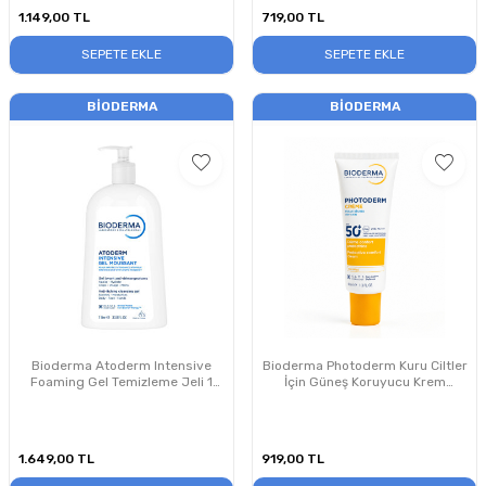
1.149,00
TL
719,00
TL
SEPETE EKLE
SEPETE EKLE
BIODERMA
BIODERMA
Bioderma Atoderm Intensive
Bioderma Photoderm Kuru Ciltler
Foaming Gel Temizleme Jeli 1
İçin Güneş Koruyucu Krem
Litre PUANSIZDIR
Renksiz SPF50+ 40 ml
1.649,00
TL
919,00
TL