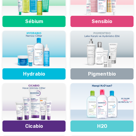
Sébium
Sensibio
Hydrabio
Pigmentbio
Cicabio
H2O