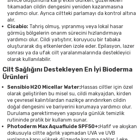
sivilce oluşumuna karşı etkili olurken, gözenekleri
tıkamadan cildin dengesini yeniden kazanmasına
yardımcı olur. Ayrıca ciltteki parlamayı da kontrol altına
alır.
Cicabio:
Tahriş olmuş, yıpranmış veya lokal hasar
görmüş bölgelerin onarım sürecini hızlandırmaya
yardımcı olur. Cildi yatıştırır, koruyucu bir tabaka
oluşturarak dış etkenlerden izole eder. Epilasyon, lazer
sonrası ya da ufak cilt yaralanmalarında destekleyici
olarak kullanılabilir.
Cilt Sağlığını Destekleyen En İyi Bioderma
Ürünleri
Sensibio H2O Micellar Water:
Hassas ciltler için özel
olarak geliştirilen bu misel su, cildi makyajdan, kirden
ve çevresel kalıntılardan nazikçe arındırırken cildin
doğal dengesini ve bariyerini korumaya yardımcı olur.
Durulama gerektirmeyen yapısıyla günlük temizlik
rutininde pratik bir kullanım sunar.
Photoderm Max Aquafluide SPF50+:
Hafif ve akışkan
dokusuyla ciltte ağırlık yapmadan UVA ve UVB
ışınlarına karşı yüksek düzeyde koruma sağlar. Leke