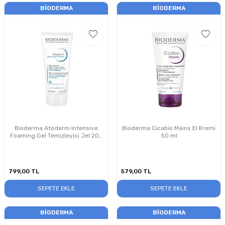
BIODERMA
BIODERMA
Bioderma Atoderm Intensive
Bioderma Cicabio Mains El Kremi
Foaming Gel Temizleyici Jel 200
50 ml
ml
799,00
TL
579,00
TL
SEPETE EKLE
SEPETE EKLE
BIODERMA
BIODERMA