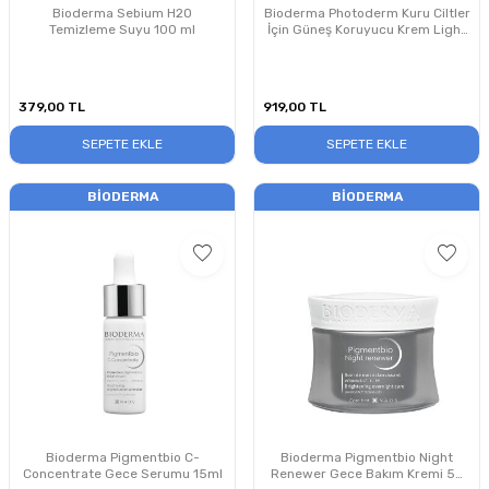
Bioderma Sebium H2O
Bioderma Photoderm Kuru Ciltler
Temizleme Suyu 100 ml
İçin Güneş Koruyucu Krem Light
SPF50+ 40 ml
379,00
TL
919,00
TL
SEPETE EKLE
SEPETE EKLE
BIODERMA
BIODERMA
Bioderma Pigmentbio C-
Bioderma Pigmentbio Night
Concentrate Gece Serumu 15ml
Renewer Gece Bakım Kremi 50