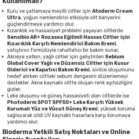
Kullanılmalı?
Kuru ve çatlamaya meyilli ciltler için
Atoderm Cream
Ultra
, yoğun nemlendirici etkisiyle cilt bariyerini
güçlendirmeye yardımcı olur.
Kızarıklık ve hassasiyet problemi yaşayan ciltlerde
Sensibio AR+ Rozasea Eğilimli Hassas Ciltler için
Kızarıklık Karşıtı Nemlendirici Bakım Kremi
,
yatıştırıcı formülüyle rahatlatıcı bir bakım sunar.
Akneye yatkın, yağlı ciltler için geliştirilen
Sebium
Global Cover Yağlı ve Düzensiz Ciltler için Kusur
Giderici ve Kapatıcı Bakım Kremi
, sivilce oluşumunu
hedef alırken ciltteki sebum dengesini düzenlemeyi
destekler. Akne kaynaklı ciltte oluşan renk eşitsizliğini
gizler.
Leke oluşumu ve güneş hassasiyeti olan ciltlerde ise
Photoderm SPOT SPF50+ Leke Karşıtı Yüksek
Korumalı Yüz ve Vücut Güneş Kremi
, yüksek koruma
sağlayarak cildi UV kaynaklı hasarlara karşı korumaya
yardımcı olur.
Bioderma Yetkili Satış Noktaları ve Online