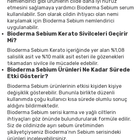
nemlendirici gibi ürünlerin cilde daha iyi nüfuz
etmesini sağlamaya yardımcı Bioderma Sebium serum
kullanılabilir. Son olarak cildin ihtiyacı olan nemi
karşılamak için Bioderma Sebium nemlendirici
uygulanabilir.
Bioderma Sebium Kerato Sivilceleri Geçirir
Mi?
Bioderma Sebium Kerato içeriğinde yer alan %1,08
salisilik asit ve %10 malik asit esteri ile gözenekleri
tıkamadan sivilce ile mücadele edebilir.
Bioderma Sebium Ürünleri Ne Kadar Sürede
Etki Gösterir?
Bioderma Sebium ürünlerinin etkisi kişiden kişiye
değişiklik gösterebilir. Bununla birlikte düzenli
kullanımda çoğu kullanıcı kısa sürede olumlu sonuç
aldığını bildirmektedir.
Bioderma Sebium serisi karma ve yağlı ciltlerin
ihtiyaçları göz önünde bulundurularak formüle edilir.
Siz de cildinizde aşırı sebum üretiminden
şikâyetçiyseniz Bioderma’nın Sebium serisindeki
ürünleri inceleyebilirsiniz.