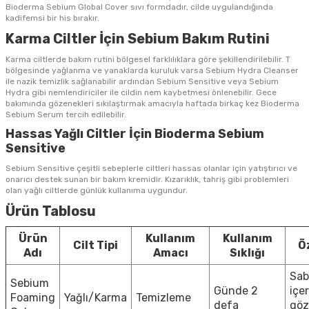
Bioderma Sebium Global Cover sıvı formdadır, cilde uygulandığında
kadifemsi bir his bırakır.
Karma Ciltler İçin Sebium Bakım Rutini
Karma ciltlerde bakım rutini bölgesel farklılıklara göre şekillendirilebilir. T
bölgesinde yağlanma ve yanaklarda kuruluk varsa Sebium Hydra Cleanser
ile nazik temizlik sağlanabilir ardından Sebium Sensitive veya Sebium
Hydra gibi nemlendiriciler ile cildin nem kaybetmesi önlenebilir. Gece
bakımında gözenekleri sıkılaştırmak amacıyla haftada birkaç kez Bioderma
Sebium Serum tercih edilebilir.
Hassas Yağlı Ciltler İçin Bioderma Sebium
Sensitive
Sebium Sensitive çeşitli sebeplerle ciltleri hassas olanlar için yatıştırıcı ve
onarıcı destek sunan bir bakım kremidir. Kızarıklık, tahriş gibi problemleri
olan yağlı ciltlerde günlük kullanıma uygundur.
Ürün Tablosu
Ürün
Kullanım
Kullanım
Cilt Tipi
Öz
Adı
Amacı
Sıklığı
Sa
Sebium
Günde 2
içe
Foaming
Yağlı/Karma
Temizleme
defa
göz