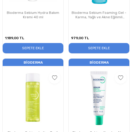
Bioderma Sebium Hydra Bakım
Bioderma Sebium Foaming Gel -
Kremi 40 ml
Karma, Yağlı ve Akne Eğilimli
Ciltler için Yüz, Vücut Temizleme
Jeli 400 ml
1.189,00
TL
979,00
TL
SEPETE EKLE
SEPETE EKLE
BIODERMA
BIODERMA