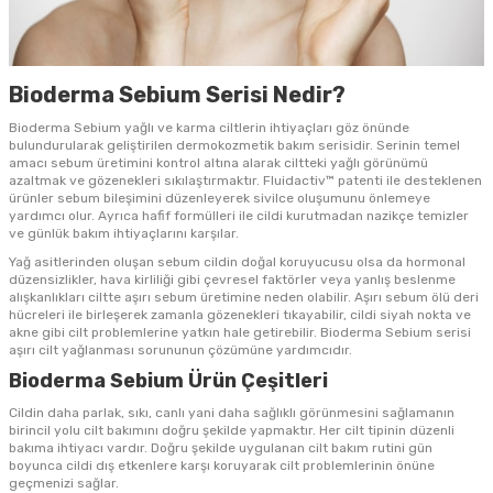
Bioderma Sebium Serisi Nedir?
Bioderma Sebium yağlı ve karma ciltlerin ihtiyaçları göz önünde
bulundurularak geliştirilen dermokozmetik bakım serisidir. Serinin temel
amacı sebum üretimini kontrol altına alarak ciltteki yağlı görünümü
azaltmak ve gözenekleri sıkılaştırmaktır. Fluidactiv™ patenti ile desteklenen
ürünler sebum bileşimini düzenleyerek sivilce oluşumunu önlemeye
yardımcı olur. Ayrıca hafif formülleri ile cildi kurutmadan nazikçe temizler
ve günlük bakım ihtiyaçlarını karşılar.
Yağ asitlerinden oluşan sebum cildin doğal koruyucusu olsa da hormonal
düzensizlikler, hava kirliliği gibi çevresel faktörler veya yanlış beslenme
alışkanlıkları ciltte aşırı sebum üretimine neden olabilir. Aşırı sebum ölü deri
hücreleri ile birleşerek zamanla gözenekleri tıkayabilir, cildi siyah nokta ve
akne gibi cilt problemlerine yatkın hale getirebilir. Bioderma Sebium serisi
aşırı cilt yağlanması sorununun çözümüne yardımcıdır.
Bioderma Sebium Ürün Çeşitleri
Cildin daha parlak, sıkı, canlı yani daha sağlıklı görünmesini sağlamanın
birincil yolu cilt bakımını doğru şekilde yapmaktır. Her cilt tipinin düzenli
bakıma ihtiyacı vardır. Doğru şekilde uygulanan cilt bakım rutini gün
boyunca cildi dış etkenlere karşı koruyarak cilt problemlerinin önüne
geçmenizi sağlar.