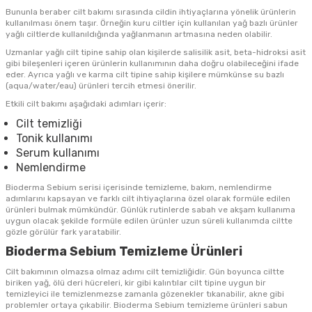
Bununla beraber cilt bakımı sırasında cildin ihtiyaçlarına yönelik ürünlerin
kullanılması önem taşır. Örneğin kuru ciltler için kullanılan yağ bazlı ürünler
yağlı ciltlerde kullanıldığında yağlanmanın artmasına neden olabilir.
Uzmanlar yağlı cilt tipine sahip olan kişilerde salisilik asit, beta-hidroksi asit
gibi bileşenleri içeren ürünlerin kullanımının daha doğru olabileceğini ifade
eder. Ayrıca yağlı ve karma cilt tipine sahip kişilere mümkünse su bazlı
(aqua/water/eau) ürünleri tercih etmesi önerilir.
Etkili cilt bakımı aşağıdaki adımları içerir:
Cilt temizliği
Tonik kullanımı
Serum kullanımı
Nemlendirme
Bioderma Sebium serisi içerisinde temizleme, bakım, nemlendirme
adımlarını kapsayan ve farklı cilt ihtiyaçlarına özel olarak formüle edilen
ürünleri bulmak mümkündür. Günlük rutinlerde sabah ve akşam kullanıma
uygun olacak şekilde formüle edilen ürünler uzun süreli kullanımda ciltte
gözle görülür fark yaratabilir.
Bioderma Sebium Temizleme Ürünleri
Cilt bakımının olmazsa olmaz adımı cilt temizliğidir. Gün boyunca ciltte
biriken yağ, ölü deri hücreleri, kir gibi kalıntılar cilt tipine uygun bir
temizleyici ile temizlenmezse zamanla gözenekler tıkanabilir, akne gibi
problemler ortaya çıkabilir. Bioderma Sebium temizleme ürünleri sabun