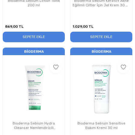
Bioderma Sebium Lotion Tonik
Bioderma Sebium Kerato+ Akne
200 ml
Eğilimli Ciltler İçin Jel Krem 30 ml
PUANSIZDIR
869,00
TL
1.029,00
TL
SEPETE EKLE
SEPETE EKLE
BIODERMA
BIODERMA
Bioderma Sebium Hydra
Bioderma Sebium Sensitive
Cleanser Nemlendiricili
Bakım Kremi 30 ml
Temizleyici 200 ml