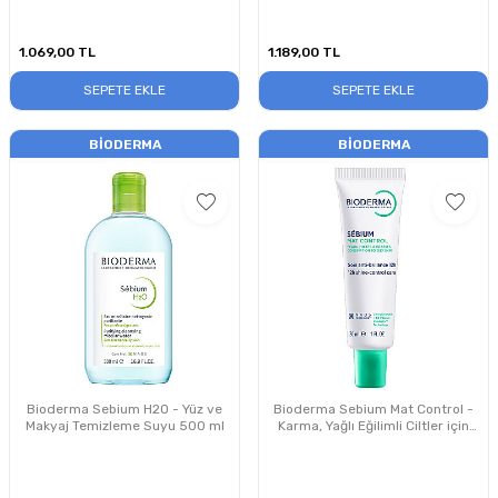
1.069,00
TL
1.189,00
TL
SEPETE EKLE
SEPETE EKLE
BIODERMA
BIODERMA
Bioderma Sebium H2O - Yüz ve
Bioderma Sebium Mat Control -
Makyaj Temizleme Suyu 500 ml
Karma, Yağlı Eğilimli Ciltler için
Matlaştırıcı Bakım Kremi 30 ml