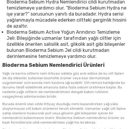
Bioderma Sebium Hydra Nemlendirici cildi kurutmadan
temizlemeye yardımcı olur. “Bioderma Sebium Hydra ne
işe yarar?” sorusunun yanıtı da buradadır. Hydra serisi
yağlanmayla mücadele ederken ciltteki gerginlik hissini
de azaltır.
Bioderma Sebium Active Yoğun Arındırıcı Temizleme
Jeli: Bileşiğinde uzmanlar tarafından yağlı ciltler için
özellikle önerilen salisilik asit, glikolik asit gibi bileşenler
bulunan Bioderma Sebium Jel cildi kurutmadan
derinlemesine temizlemeye yardımcı olur.
Bioderma Sebium Nemlendirici Ürünleri
Yağlı ve karma ciltlerin nem ihtiyacı sıklıkla göz ardı edilse de bu cilt tipleri
de dış etkenler, kullanılan kozmetik ürünler veya bazı dermatolojik
uygulamalar sonrasında nem kaybına uğrayabilir. Cilt nemsiz kaldığında bu
durumu telafi edebilmek amacıyla daha fazla sebum üretmeye başlar. Bu
nedenle yağlı ciltlerin de nemlendirilmesi dengeli bakım rutininin
vazgeçilmez adımlarından biridir.
Burada önemli olan cilde ihtiyaç duyduğu nemi kazandırırken yağ yükü
oluşturmayan cilt bakım ürünlerini tercih etmektir. Uzmanlar yağlı cilt tipine
sahip olanların hyaluronik asit veya gliserin gibi bileşenler içeren bir
nemlendirici kullanmasını önerir. Bioderma Sebium nemlendirici ürünler su
bazlı formülleriyle cildi nemlendirirken yağlı his bırakmaz.