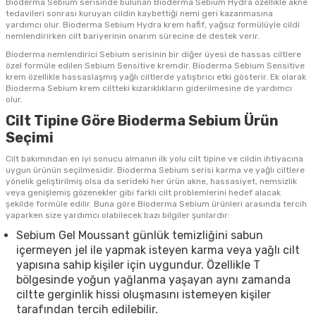
Bioderma Sebium serisinde bulunan Bioderma Sebium Hydra özellikle akne
tedavileri sonrası kuruyan cildin kaybettiği nemi geri kazanmasına
yardımcı olur. Bioderma Sebium Hydra krem hafif, yağsız formülüyle cildi
nemlendirirken cilt bariyerinin onarım sürecine de destek verir.
Bioderma nemlendirici Sebium serisinin bir diğer üyesi de hassas ciltlere
özel formüle edilen Sebium Sensitive kremdir. Bioderma Sebium Sensitive
krem özellikle hassaslaşmış yağlı ciltlerde yatıştırıcı etki gösterir. Ek olarak
Bioderma Sebium krem ciltteki kızarıklıkların giderilmesine de yardımcı
olur.
Cilt Tipine Göre Bioderma Sebium Ürün
Seçimi
Cilt bakımından en iyi sonucu almanın ilk yolu cilt tipine ve cildin ihtiyacına
uygun ürünün seçilmesidir. Bioderma Sebium serisi karma ve yağlı ciltlere
yönelik geliştirilmiş olsa da serideki her ürün akne, hassasiyet, nemsizlik
veya genişlemiş gözenekler gibi farklı cilt problemlerini hedef alacak
şekilde formüle edilir. Buna göre Bioderma Sebium ürünleri arasında tercih
yaparken size yardımcı olabilecek bazı bilgiler şunlardır:
Sebium Gel Moussant günlük temizliğini sabun
içermeyen jel ile yapmak isteyen karma veya yağlı cilt
yapısına sahip kişiler için uygundur. Özellikle T
bölgesinde yoğun yağlanma yaşayan aynı zamanda
ciltte gerginlik hissi oluşmasını istemeyen kişiler
tarafından tercih edilebilir.