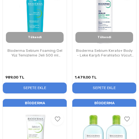
Tükendi
Tükendi
Bioderma Sebium Foaming Gel
Bioderma Sebium Kerato+ Body
Yüz Temizleme Jeli 500 ml
- Leke Karşıtı Ferahlatıcı Vücut
PUANSIZDIR
Spreyi 150 ml
989,00
TL
1.479,00
TL
SEPETE EKLE
SEPETE EKLE
BIODERMA
BIODERMA