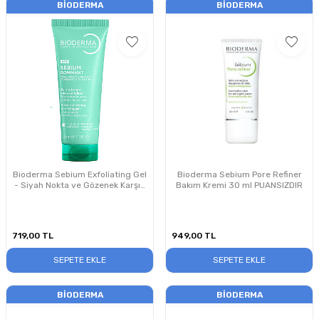
BIODERMA
BIODERMA
Bioderma Sebium Exfoliating Gel
Bioderma Sebium Pore Refiner
- Siyah Nokta ve Gözenek Karşıtı
Bakım Kremi 30 ml PUANSIZDIR
Peeling Temizleme Jeli 75 ml
719,00
TL
949,00
TL
SEPETE EKLE
SEPETE EKLE
BIODERMA
BIODERMA