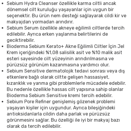
Sebium Hydra Cleanser özellikle karma ciltli ancak
dönemsel cilt kuruluğu yaşayanlar için uygun bir
seçenektir. Bu ürün nem desteği sağlayarak cildi kir ve
makyajdan yormadan arındırır.
Sebium Serum özellikle akneye eğilimli ciltlerde tercih
edilebilir. Ayrıca erken yaşlanma belirtilerini de
geciktirebilir.
Bioderma Sebium Kerato+ Akne Eğilimli Ciltler İçin Jel
Krem içeriğindeki %1,08 salisilik asit ve %10 malik asit
esteri sayesinde cilt yüzeyinin arındırılmasına ve
pürüzsüz görünüm kazanmasına yardımcı olur.
Sebium Sensitive dermatolojik tedavi sonrası veya dış
etkenlere bağlı olarak ciltte gelişen hassasiyet,
kızarıklık ve yanma gibi problemlerle mücadele edebilir.
Bu nedenle özellikle hassas cilt yapısına sahip olanlar
Bioderma Sebium Sensitive kremi tercih edebilir.
Sebium Pore Refiner genişlemiş gözenek problemi
yaşayan kişiler için uygundur. Ayrıca bileşiğindeki
antioksidanlarla cildin daha parlak ve pürüzsüz
görünmesini sağlar. Bu özelliği ile iyi bir makyaj bazı
olarak da tercih edilebilir.