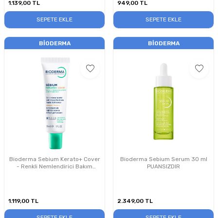
1.139,00
TL
949,00
TL
SEPETE EKLE
SEPETE EKLE
BIODERMA
BIODERMA
Bioderma Sebium Kerato+ Cover
Bioderma Sebium Serum 30 ml
- Renkli Nemlendirici Bakım
PUANSIZDIR
Kremi 30 ml
1.119,00
TL
2.349,00
TL
SEPETE EKLE
SEPETE EKLE