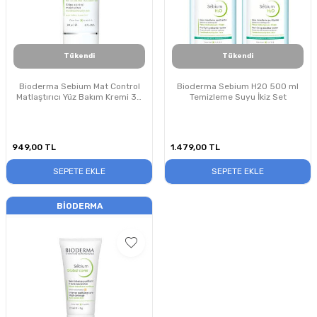
Tükendi
Tükendi
Bioderma Sebium Mat Control
Bioderma Sebium H2O 500 ml
Matlaştırıcı Yüz Bakım Kremi 30
Temizleme Suyu İkiz Set
ml
949,00
TL
1.479,00
TL
SEPETE EKLE
SEPETE EKLE
BIODERMA