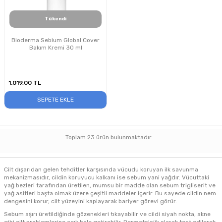
Tükendi
Bioderma Sebium Global Cover
Bakım Kremi 30 ml
1.019,00
TL
SEPETE EKLE
Toplam
23
ürün bulunmaktadır.
Cilt dışarıdan gelen tehditler karşısında vücudu koruyan ilk savunma
mekanizmasıdır, cildin koruyucu kalkanı ise sebum yani yağdır. Vücuttaki
yağ bezleri tarafından üretilen, mumsu bir madde olan sebum trigliserit ve
yağ asitleri başta olmak üzere çeşitli maddeler içerir. Bu sayede cildin nem
dengesini korur, cilt yüzeyini kaplayarak bariyer görevi görür.
Sebum aşırı üretildiğinde gözenekleri tıkayabilir ve cildi siyah nokta, akne