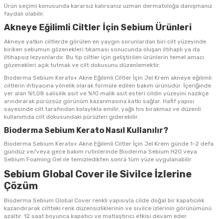
Ürün seçimi konusunda kararsız kalırsanız uzman dermatoloğa danışmanız
faydalı olabilir.
Akneye Eğilimli Ciltler İçin Sebium Ürünleri
Akneye yatkın ciltlerde görülen en yaygın sorunlardan biri cilt yüzeyinde
biriken sebumun gözenekleri tıkaması sonucunda oluşan iltihaplı ya da
iltihapsız lezyonlardır. Bu tip ciltler için geliştirilen ürünlerin temel amacı
gözenekleri açık tutmak ve cilt dokusunu düzenlemektir.
Bioderma Sebium Kerato+ Akne Eğilimli Ciltler İçin Jel Krem akneye eğilimli
ciltlerin ihtiyacına yönelik olarak formüle edilen bakım ürünüdür. İçeriğinde
yer alan %1,08 salisilik asit ve %10 malik asit esteri cildin yüzeyini nazikçe
arındırarak pürüzsüz görünüm kazanmasına katkı sağlar. Hafif yapısı
sayesinde cilt tarafından kolaylıkla emilir, yağlı his bırakmaz ve düzenli
kullanımda cilt dokusundaki pürüzleri giderebilir.
Bioderma Sebium Kerato Nasıl Kullanılır?
Bioderma Sebium Kerato+ Akne Eğilimli Ciltler İçin Jel Krem günde 1-2 defa
gündüz ve/veya gece bakım rutinlerinde Bioderma Sebium H2O veya
Sebium Foaming Gel ile temizledikten sonra tüm yüze uygulanabilir.
Sebium Global Cover ile Sivilce İzlerine
Çözüm
Bioderma Sebium Global Cover renkli yapısıyla cilde doğal bir kapatıcılık
kazandırarak ciltteki renk düzensizliklerinin ve sivilce izlerinin görünümünü
azaltır. 12 saat boyunca kapatıcı ve matlaştırıcı etkisi devam eder.