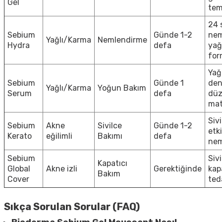
Gel
tem
24 
Sebium
Günde 1-2
nem
Yağlı/Karma
Nemlendirme
Hydra
defa
yağ
for
Yağ
Sebium
Günde 1
den
Yağlı/Karma
Yoğun Bakım
Serum
defa
düz
ma
Sivi
Sebium
Akne
Sivilce
Günde 1-2
etki
Kerato
eğilimli
Bakımı
defa
nem
Sebium
Sivi
Kapatıcı
Global
Akne izli
Gerektiğinde
kap
Bakım
Cover
ted
Sıkça Sorulan Sorular (FAQ)