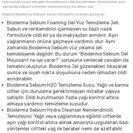
içermeyen ve pH dengeli formülleriyle cildi kurutmadan temizlerken aynı
zamanda sebum üretimini düzenlemeye yardımcı olur.
Başlıca Bioderma Sebium serisi temizleme ürünleri şunlardır:
Bioderma Sebium Foaming Gel Yüz Temizleme Jeli:
Sabun ve renklendirici içermeyen su bazlı nazik
formülüyle cildi kir ya da makyajdan arındırır. Aşırı
yağlanmanın önüne geçmeye yardımcı olur. Aynı
zamanda Bioderma Sebium yüz yıkama jeli
kemadojenik değildir. Bu durum “Bioderma Sebium Gel
Moussant ne işe yarar?” sorusuna verilecek cevabın da
temelini oluşturur. Bioderma Jel gözenekleri tıkayarak
sivilce ve siyah nokta oluşumuna neden olmadan cildi
arındırabilir.
Bioderma Sebium H2O Temizleme Suyu: Yağlı ve karma
ciltler için durulama gerektirmeyen micellar yapıya
sahiptir. Cildi kurutmadan fazla yağı kontrol altına
almaya yardımcı temizleme suyudur.
Bioderma Sebium Hydra Cleanser Nemlendiricili
Temizleyici: Yağlı veya yağlanmaya eğilimli ciltlerde
aşırı yağı kontrol altına almak amacıyla uygulanan bazı
yöntemler ciltteki yağ ile beraber nemi de azaltabilir.