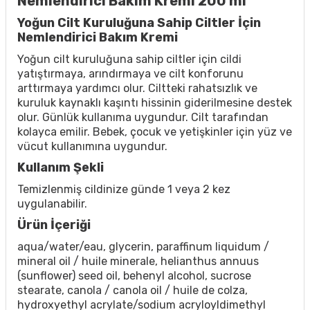
Nemlendirici Bakım Kremi 200 ml
Yoğun Cilt Kuruluğuna Sahip Ciltler İçin
Nemlendirici Bakım Kremi
Yoğun cilt kuruluğuna sahip ciltler için cildi
yatıştırmaya, arındırmaya ve cilt konforunu
arttırmaya yardımcı olur. Ciltteki rahatsızlık ve
kuruluk kaynaklı kaşıntı hissinin giderilmesine destek
olur. Günlük kullanıma uygundur. Cilt tarafından
kolayca emilir. Bebek, çocuk ve yetişkinler için yüz ve
vücut kullanımına uygundur.
Kullanım Şekli
Temizlenmiş cildinize günde 1 veya 2 kez
uygulanabilir.
Ürün İçeriği
aqua/water/eau, glycerin, paraffinum liquidum /
mineral oil / huile minerale, helianthus annuus
(sunflower) seed oil, behenyl alcohol, sucrose
stearate, canola / canola oil / huile de colza,
hydroxyethyl acrylate/sodium acryloyldimethyl