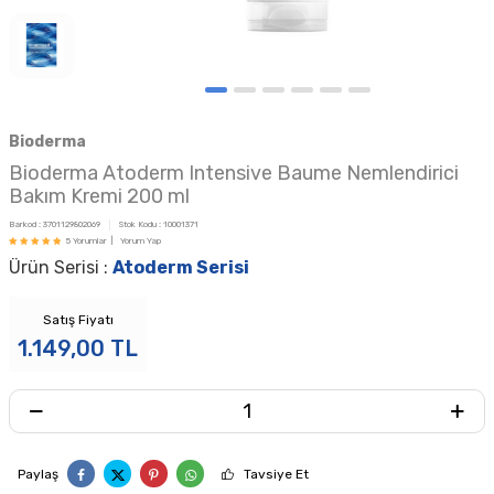
Bioderma
Bioderma Atoderm Intensive Baume Nemlendirici
Bakım Kremi 200 ml
Barkod :
3701129802069
Stok Kodu :
10001371
5 Yorumlar |
Yorum Yap
Ürün Serisi :
Atoderm Serisi
Satış Fiyatı
1.149,00
TL
Paylaş
Tavsiye Et