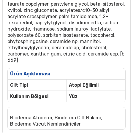
taurate copolymer, pentylene glycol, beta-sitosterol,
xylitol, zinc gluconate, acrylates/c10-30 alkyl
acrylate crosspolymer, palmitamide mea, 1,2-
hexanediol, caprylyl glycol, disodium edta, sodium
hydroxide, rhamnose, sodium lauroyl lactylate,
polysorbate 60, sorbitan isostearate, tocopherol,
phytosphingosine, ceramide np, mannitol,
ethylhexylglycerin, ceramide ap, cholesterol,
carbomer, xanthan gum, citric acid, ceramide eop. [bi
669]
Ürün Açıklaması
Cilt Tipi
Atopi Eğilimli
Kullanım Bölgesi
Yüz
Bioderma Atoderm
,
Bioderma Cilt Bakımı
,
Bioderma Vücut Nemlendiriciler