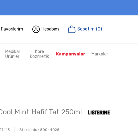
Favorilerim
Hesabım
Sepetim
(
0
)
Medikal
Kore
Kampanyalar
Markalar
Ürünler
Kozmetik
Cool Mint Hafif Tat 250ml
27413
Stok Kodu :
80044025