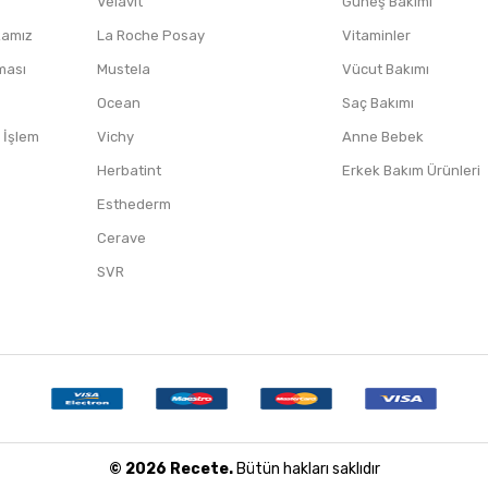
Velavit
Güneş Bakımı
ikamız
La Roche Posay
Vitaminler
nması
Mustela
Vücut Bakımı
Ocean
Saç Bakımı
/ İşlem
Vichy
Anne Bebek
Herbatint
Erkek Bakım Ürünleri
Esthederm
Cerave
SVR
© 2026 Recete.
Bütün hakları saklıdır