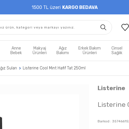
1500 TL üzeri
KARGO BEDAVA
t
Anne
Makyaj
Ağız
Erkek Bakım
Cinsel
m
Bebek
Ürünleri
Bakımı
Ürünleri
Sağlık
ğız Suları
Listerine Cool Mint Hafif Tat 250ml
Listerine
Listerine 
Barkod :
35746615