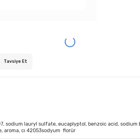
Tavsiye Et
07, sodium lauryl sulfate, eucaplyptol, benzoic acid, sodium
se, aroma, cı 42053sodyum florür