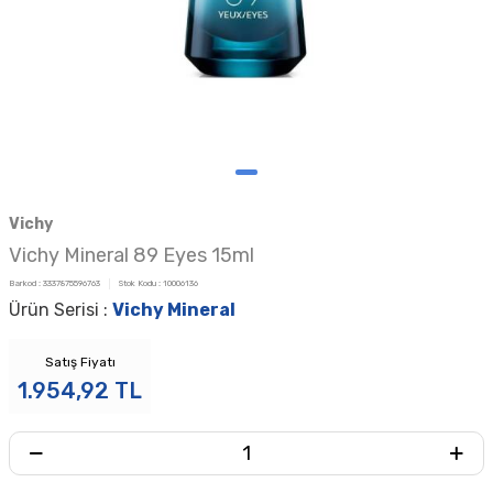
Vichy
Vichy Mineral 89 Eyes 15ml
Barkod :
3337875596763
Stok Kodu :
10006136
Ürün Serisi :
Vichy Mineral
Satış Fiyatı
1.954,92
TL