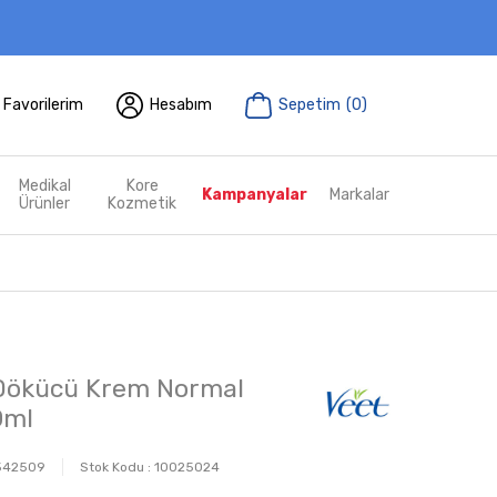
Favorilerim
Hesabım
Sepetim
(
0
)
Medikal
Kore
Kampanyalar
Markalar
Ürünler
Kozmetik
 Dökücü Krem Normal
0ml
542509
Stok Kodu :
10025024