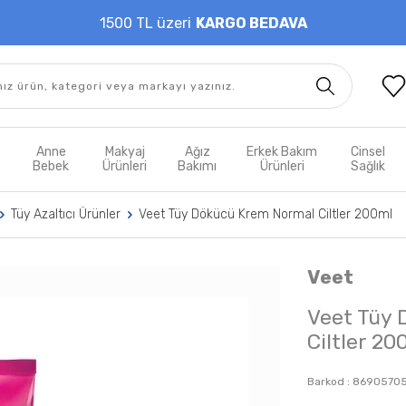
1500 TL üzeri
KARGO BEDAVA
t
Anne
Makyaj
Ağız
Erkek Bakım
Cinsel
m
Bebek
Ürünleri
Bakımı
Ürünleri
Sağlık
Tüy Azaltıcı Ürünler
Veet Tüy Dökücü Krem Normal Ciltler 200ml
Veet
Veet Tüy
Ciltler 20
Barkod :
8690570