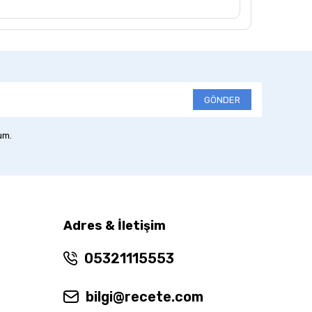
GÖNDER
um.
Adres & İletişim
05321115553
bilgi@recete.com