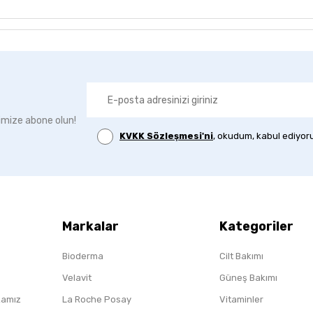
imize abone olun!
KVKK Sözleşmesi'ni
, okudum, kabul ediyor
Markalar
Kategoriler
Bioderma
Cilt Bakımı
Velavit
Güneş Bakımı
ikamız
La Roche Posay
Vitaminler