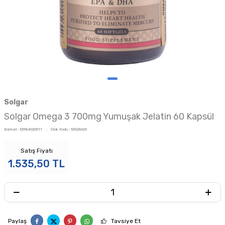
Solgar
Solgar Omega 3 700mg Yumuşak Jelatin 60 Kapsül
Barkod :
33984020511
Stok Kodu :
50028065
Satış Fiyatı
1.535,50
TL
Paylaş
Tavsiye Et