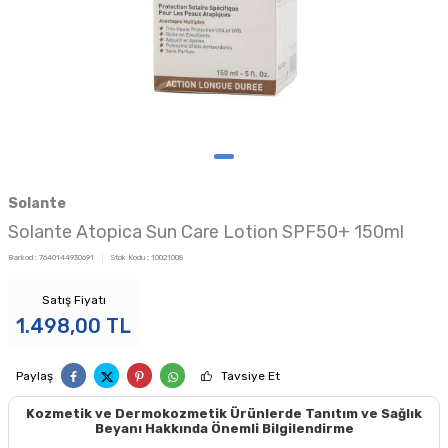
Solante
Solante Atopica Sun Care Lotion SPF50+ 150ml
Barkod :
7640144930691
Stok Kodu :
10021008
Satış Fiyatı
1.498,00
TL
Paylaş
Tavsiye Et
Kozmetik ve Dermokozmetik Ürünlerde Tanıtım ve Sağlık
Beyanı Hakkında Önemli Bilgilendirme