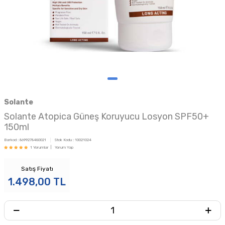
Solante
Solante Atopica Güneş Koruyucu Losyon SPF50+
150ml
Barkod :
8699278480021
Stok Kodu :
10021024
1 Yorumlar |
Yorum Yap
Satış Fiyatı
1.498,00
TL