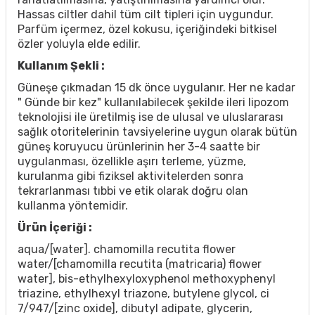
Hassas ciltler dahil tüm cilt tipleri için uygundur.
Parfüm içermez, özel kokusu, içeriğindeki bitkisel
özler yoluyla elde edilir.
Kullanım Şekli :
Güneşe çıkmadan 15 dk önce uygulanır. Her ne kadar
" Günde bir kez" kullanılabilecek şekilde ileri lipozom
teknolojisi ile üretilmiş ise de ulusal ve uluslararası
sağlık otoritelerinin tavsiyelerine uygun olarak bütün
güneş koruyucu ürünlerinin her 3-4 saatte bir
uygulanması, özellikle aşırı terleme, yüzme,
kurulanma gibi fiziksel aktivitelerden sonra
tekrarlanması tıbbi ve etik olarak doğru olan
kullanma yöntemidir.
Ürün İçeriği :
aqua/[water]. chamomilla recutita flower
water/[chamomilla recutita (matricaria) flower
water], bis-ethylhexyloxyphenol methoxyphenyl
triazine, ethylhexyl triazone, butylene glycol, ci
7/947/[zinc oxide], dibutyl adipate, glycerin,