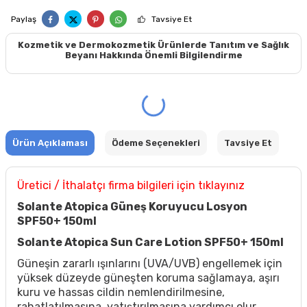
Paylaş
Tavsiye Et
Kozmetik ve Dermokozmetik Ürünlerde Tanıtım ve Sağlık
Beyanı Hakkında Önemli Bilgilendirme
Ürün Açıklaması
Ödeme Seçenekleri
Tavsiye Et
Üretici / İthalatçı firma bilgileri için tıklayınız
Solante Atopica Güneş Koruyucu Losyon
SPF50+ 150ml
Solante Atopica Sun Care Lotion SPF50+ 150ml
Güneşin zararlı ışınlarını (UVA/UVB) engellemek için
yüksek düzeyde güneşten koruma sağlamaya, aşırı
kuru ve hassas cildin nemlendirilmesine,
rahatlatılmasına, yatıştırılmasına yardımcı olur.