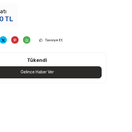
atı
00
TL
Tavsiye Et
Tükendi
Gelince Haber Ver