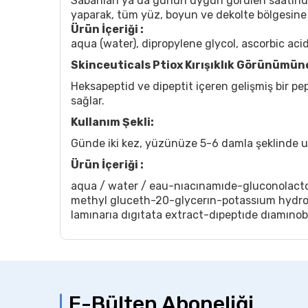
Sabahları ya da günün uygun görülen saatinde,
yaparak, tüm yüz, boyun ve dekolte bölgesine 
Ürün İçeriği :
aqua (water), dipropylene glycol, ascorbic ac
Skinceuticals Ptiox Kırışıklık Görünümüne
Heksapeptid ve dipeptit içeren gelişmiş bir pe
sağlar.
Kullanım Şekli:
Günde iki kez, yüzünüze 5-6 damla şeklinde u
Ürün İçeriği :
aqua / water / eau-nıacınamıde-gluconolacto
methyl gluceth-20-glycerın-potassıum hydro
lamınarıa dıgıtata extract-dıpeptıde dıamın
E-Bülten Aboneliği