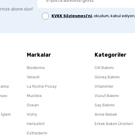
imize abone olun!
KVKK Sözleşmesi'ni
, okudum, kabul ediyor
Markalar
Kategoriler
Bioderma
Cilt Bakımı
Velavit
Güneş Bakımı
ikamız
La Roche Posay
Vitaminler
nması
Mustela
Vücut Bakımı
Ocean
Saç Bakımı
/ İşlem
Vichy
Anne Bebek
Herbatint
Erkek Bakım Ürünleri
Esthederm