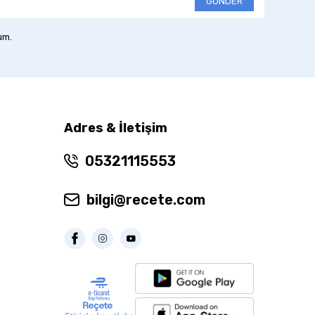
GÖNDER
um.
Adres & İletişim
05321115553
bilgi@recete.com