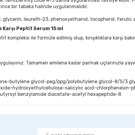
 temizlenmiş cilde 4-5 damla uygulanması tavsiye edilir. Pa
ince bir tabaka halinde uygulanmalıdır.
id, glycerin, leureth-23, phenoxyethanol, tocopherol, feruli
 Karşı Peptit Serum 15 ml
ptit kompleksi ile formüle edilmiş olup, kırışıklıklara karşı
ygulayınız.
Tamamen emilene kadar parmak uçlarınızla yayı
ne-butylene glycol-peg/ppg/polybutylene glycol-8/5/3 gly
xıde-hydroxyethylcellulose-salıcylıc acıd-chlorphenesın-
obutyroyl benzylamıde dıacetate-acetyl hexapeptıde-8