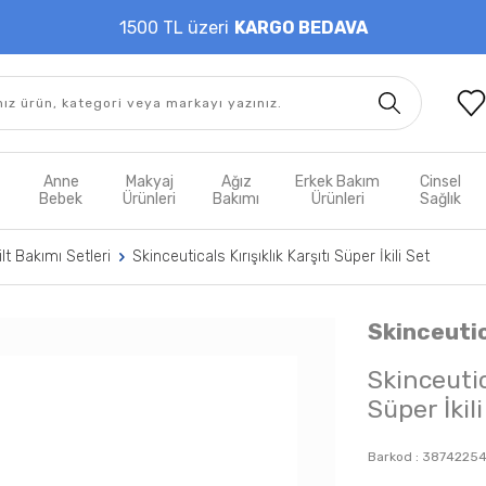
1500 TL üzeri
KARGO BEDAVA
t
Anne
Makyaj
Ağız
Erkek Bakım
Cinsel
m
Bebek
Ürünleri
Bakımı
Ürünleri
Sağlık
ilt Bakımı Setleri
Skinceuticals Kırışıklık Karşıtı Süper İkili Set
Skinceuti
Skinceutica
Süper İkil
Barkod :
3874225