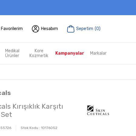
Favorilerim
Hesabım
Sepetim
(
0
)
Medikal
Kore
Kampanyalar
Markalar
Ürünler
Kozmetik
cals
ls Kırışıklık Karşıtı
i Set
455726
Stok Kodu :
10176052