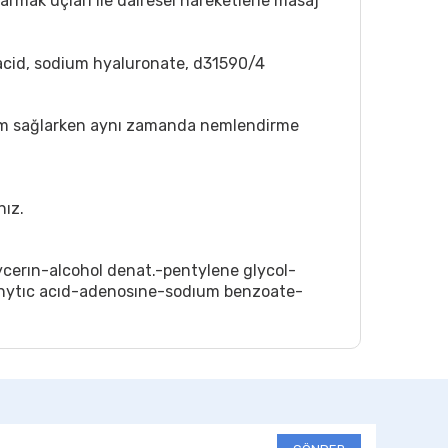
rmak uçları ile dairesel hareketlerle masaj
c acid, sodium hyaluronate, d31590/4
 bakım sağlarken aynı zamanda nemlendirme
nız.
cerın-alcohol denat.-pentylene glycol-
phytıc acıd-adenosıne-sodıum benzoate-