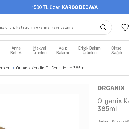
1500 TL üzeri
KARGO BEDAVA
t
Anne
Makyaj
Ağız
Erkek Bakım
Cinsel
m
Bebek
Ürünleri
Bakımı
Ürünleri
Sağlık
emleri
Organix Keratin Oil Conditioner 385ml
ORGANIX
Organix K
385ml
Barkod :
00227969