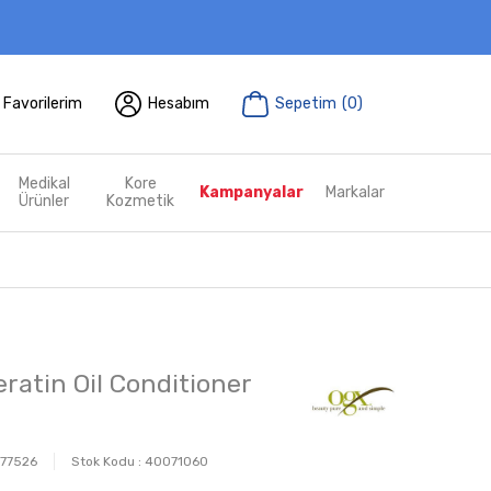
Favorilerim
Hesabım
Sepetim
(
0
)
Medikal
Kore
Kampanyalar
Markalar
Ürünler
Kozmetik
eratin Oil Conditioner
77526
Stok Kodu :
40071060