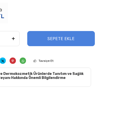
tı
TL
SEPETE EKLE
Tavsiye Et
e Dermokozmetik Ürünlerde Tanıtım ve Sağlık
eyanı Hakkında Önemli Bilgilendirme