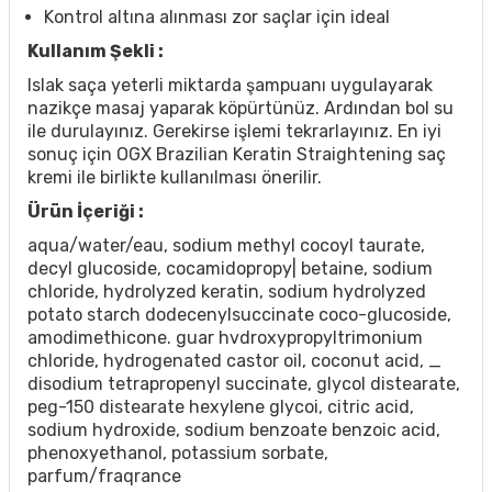
Kontrol altına alınması zor saçlar için ideal
Kullanım Şekli :
Islak saça yeterli miktarda şampuanı uygulayarak
nazikçe masaj yaparak köpürtünüz. Ardından bol su
ile durulayınız. Gerekirse işlemi tekrarlayınız. En iyi
sonuç için OGX Brazilian Keratin Straightening saç
kremi ile birlikte kullanılması önerilir.
Ürün İçeriği :
aqua/water/eau, sodium methyl cocoyl taurate,
decyl glucoside, cocamidopropy| betaine, sodium
chloride, hydrolyzed keratin, sodium hydrolyzed
potato starch dodecenylsuccinate coco-glucoside,
amodimethicone. guar hvdroxypropyltrimonium
chloride, hydrogenated castor oil, coconut acid, _
disodium tetrapropenyl succinate, glycol distearate,
peg-150 distearate hexylene glycoi, citric acid,
sodium hydroxide, sodium benzoate benzoic acid,
phenoxyethanol, potassium sorbate,
parfum/fraqrance