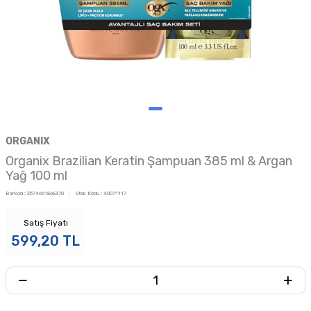
ORGANIX
Organix Brazilian Keratin Şampuan 385 ml & Argan
Yağ 100 ml
Barkod :
3574661868370
Stok Kodu :
40071117
Satış Fiyatı
599,20
TL