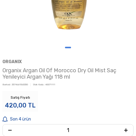
ORGANIX
Organix Argan Oil Of Morocco Dry Oil Mist Saç
Yenileyici Argan Yağı 118 ml
Barkod :
3574661563350
Stok Kodu :
40071111
Satış Fiyatı
420,00
TL
Son 4 ürün