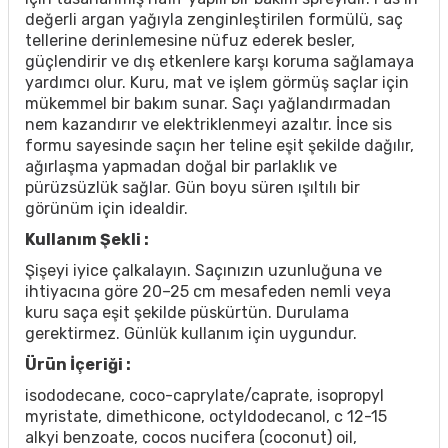
değerli argan yağıyla zenginleştirilen formülü, saç
tellerine derinlemesine nüfuz ederek besler,
güçlendirir ve dış etkenlere karşı koruma sağlamaya
yardımcı olur. Kuru, mat ve işlem görmüş saçlar için
mükemmel bir bakım sunar. Saçı yağlandırmadan
nem kazandırır ve elektriklenmeyi azaltır. İnce sis
formu sayesinde saçın her teline eşit şekilde dağılır,
ağırlaşma yapmadan doğal bir parlaklık ve
pürüzsüzlük sağlar. Gün boyu süren ışıltılı bir
görünüm için idealdir.
Kullanım Şekli :
Şişeyi iyice çalkalayın. Saçınızın uzunluğuna ve
ihtiyacına göre 20–25 cm mesafeden nemli veya
kuru saça eşit şekilde püskürtün. Durulama
gerektirmez. Günlük kullanım için uygundur.
Ürün İçeriği :
isododecane, coco-caprylate/caprate, isopropyl
myristate, dimethicone, octyldodecanol, c 12-15
alkyi benzoate, cocos nucifera (coconut) oil,