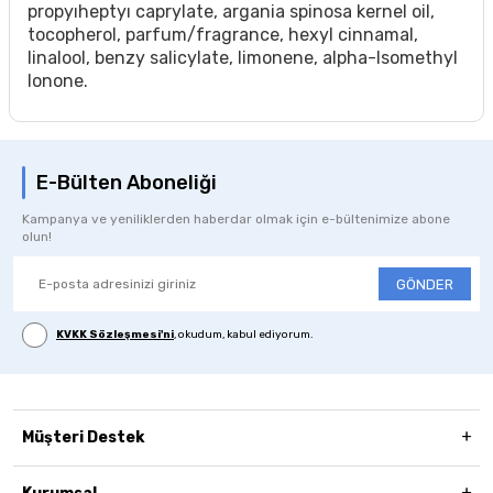
propyıheptyı caprylate, argania spinosa kernel oil,
tocopherol, parfum/fragrance, hexyl cinnamal,
linalool, benzy salicylate, limonene, alpha-lsomethyl
lonone.
E-Bülten Aboneliği
Kampanya ve yeniliklerden haberdar olmak için e-bültenimize abone
olun!
GÖNDER
KVKK Sözleşmesi'ni
, okudum, kabul ediyorum.
Müşteri Destek