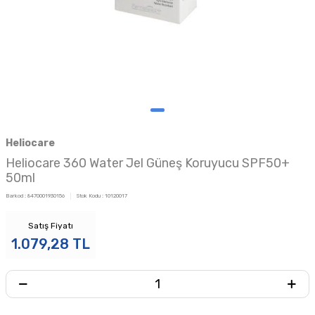
Heliocare
Heliocare 360 Water Jel Güneş Koruyucu SPF50+
50ml
Barkod :
8470001930156
Stok Kodu :
10120017
Satış Fiyatı
1.079,28
TL