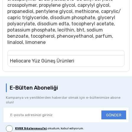
crosspolymer, propylene glycol, caprylyl glycol,
propanediol, pentylene glycol, methicone, caprylic/​
capric triglyceride, disodium phosphate, glyceryl
polyacrylate, disodium edta, tocopheryl acetate,
potassium phosphate, lecithin, bht, sodium
benzoate, tocopherol, phenoxyethanol, parfum,
linalool, limonene
Heliocare Yüz Güneş Ürünleri
E-Bülten Aboneliği
Kampanya ve yeniliklerden haberdar olmak için e-bültenimize abone
olun!
GÖNDER
KVKK Sözleşmesi'ni
, okudum, kabul ediyorum.