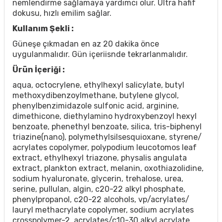
nemlendirme sağlamaya yardımcı olur. Ultra hafif
dokusu, hızlı emilim sağlar.
Kullanım Şekli :
Güneşe çıkmadan en az 20 dakika önce
uygulanmalıdır. Gün içeriisnde tekrarlanmalıdır.
Ürün İçeriği :
aqua, octocrylene, ethylhexyl salicylate, butyl
methoxydibenzoylmethane, butylene glycol,
phenylbenzimidazole sulfonic acid, arginine,
dimethicone, diethylamino hydroxybenzoyl hexyl
benzoate, phenethyl benzoate, silica, tris-biphenyl
triazine(nano), polymethylsilsesquioxane, styrene/​
acrylates copolymer, polypodium leucotomos leaf
extract, ethylhexyl triazone, physalis angulata
extract, plankton extract, melanin, oxothiazolidine,
sodium hyaluronate, glycerin, trehalose, urea,
serine, pullulan, algin, c20-22 alkyl phosphate,
phenylpropanol, c20-22 alcohols, vp/​acrylates/​
lauryl methacrylate copolymer, sodium acrylates
crosspolymer-2, acrylates/​c10-30 alkyl acrylate