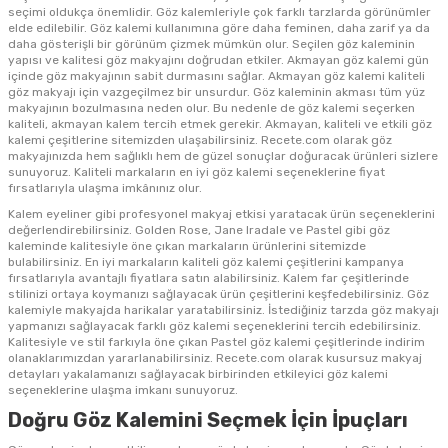
seçimi oldukça önemlidir. Göz kalemleriyle çok farklı tarzlarda görünümler
elde edilebilir. Göz kalemi kullanımına göre daha feminen, daha zarif ya da
daha gösterişli bir görünüm çizmek mümkün olur. Seçilen göz kaleminin
yapısı ve kalitesi göz makyajını doğrudan etkiler. Akmayan göz kalemi gün
içinde göz makyajının sabit durmasını sağlar. Akmayan göz kalemi kaliteli
göz makyajı için vazgeçilmez bir unsurdur. Göz kaleminin akması tüm yüz
makyajının bozulmasına neden olur. Bu nedenle de göz kalemi seçerken
kaliteli, akmayan kalem tercih etmek gerekir. Akmayan, kaliteli ve etkili göz
kalemi çeşitlerine sitemizden ulaşabilirsiniz. Recete.com olarak göz
makyajınızda hem sağlıklı hem de güzel sonuçlar doğuracak ürünleri sizlere
sunuyoruz. Kaliteli markaların en iyi göz kalemi seçeneklerine fiyat
fırsatlarıyla ulaşma imkânınız olur.
Kalem eyeliner gibi profesyonel makyaj etkisi yaratacak ürün seçeneklerini
değerlendirebilirsiniz. Golden Rose, Jane Iradale ve Pastel gibi göz
kaleminde kalitesiyle öne çıkan markaların ürünlerini sitemizde
bulabilirsiniz. En iyi markaların kaliteli göz kalemi çeşitlerini kampanya
fırsatlarıyla avantajlı fiyatlara satın alabilirsiniz. Kalem far çeşitlerinde
stilinizi ortaya koymanızı sağlayacak ürün çeşitlerini keşfedebilirsiniz. Göz
kalemiyle makyajda harikalar yaratabilirsiniz. İstediğiniz tarzda göz makyajı
yapmanızı sağlayacak farklı göz kalemi seçeneklerini tercih edebilirsiniz.
Kalitesiyle ve stil farkıyla öne çıkan Pastel göz kalemi çeşitlerinde indirim
olanaklarımızdan yararlanabilirsiniz. Recete.com olarak kusursuz makyaj
detayları yakalamanızı sağlayacak birbirinden etkileyici göz kalemi
seçeneklerine ulaşma imkanı sunuyoruz.
Doğru Göz Kalemini Seçmek İçin İpuçları