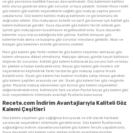
ve göz çevresine özellikle hassas davranılmalıdır. Göz kaleminin kalitesi
kötü olursa gözlerde alerji gibi sorunlar ortaya çıkabilir. Golden Rose renkli
göz kalemi gibi kaliteli seçeneklerle sağlıklı göz makyajı yapma şansını
yakalarsınız. Göz kalemi kalitesi makyaj kalitesini ve görünümünü de
doğrudan etkiler. Göz makyajının estetik ve zarif görünmesi için kaliteli göz
kalemi kullanmak gerekir. Suya dayanıklı göz kalemi tercih ederek gün
içinde göz makyajınızın bozulmasını engelleyebilirsiniz. Suya dayanıklı
kalemler suya maruz kaldığında bile çıkmaz. Kaliteli olmayan göz
kalemlerinde akma ve bulaşma gibi sorunlar meydana gelebilir. Akan ve
bulaşan göz kalemleri estetik görünümü zedeler.
Mavi göz kalemi gibi farklı renklerde göz kalemi seçerken akmayan göz
kalemi olmasına dikkat etmelisiniz. Makyajın akması günlük hayat kalitesini
düşüren bir sorundur. Kaliteli göz kalemi kullanarak bu sorunu hızlı ve kolay
bir şekilde ortadan kaldırabilirsiniz. Beyaz göz kalemi gibi modern stil
seçeneklerini keşfederek farklı tarzlarda göz makyajı yapma fırsatı
bulabilirsiniz. Siyah göz kalemi her kadının mutlaka sahip olması gereken
göz kalemi çeşitleri arasında yer alır. Siyah göz kalemi her göz renginde
gider. Marjinal makyaj denemeleri için kırmızı göz kalemi seçenekleri
değerlendirebilirsiniz. Kalitesiyle fark yaratan Pastel beyaz göz kalemi gibi
ürün seçeneklerini sitemizde avantajlı fiyatlarla bulursunuz.
Recete.com İndirim Avantajlarıyla Kaliteli Göz
Kalemi Çeşitleri
Göz kalemi seçerken göz sağlığınızı koruyacak ve stil olarak harikalar
yaratacak seçenekleri sitemizde görebilirsiniz. Göz kalemi fiyatlarında
sağladığımız indirim olanaklarıyla kaliteli göz kalemi tercihi yapabilirsiniz.
Suya dayanıklı göz kalemi satın alırken indirim avantajlarımızdan