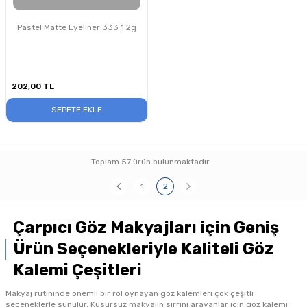
Pastel Matte Eyeliner 333 1.2g
202,00
TL
SEPETE EKLE
Toplam
57
ürün bulunmaktadır.
1
2
Çarpıcı Göz Makyajları için Geniş
Ürün Seçenekleriyle Kaliteli Göz
Kalemi Çeşitleri
Makyaj rutininde önemli bir rol oynayan göz kalemleri çok çeşitli
seçeneklerle sunulur. Kusursuz makyajın sırrını arayanlar için göz kalemi