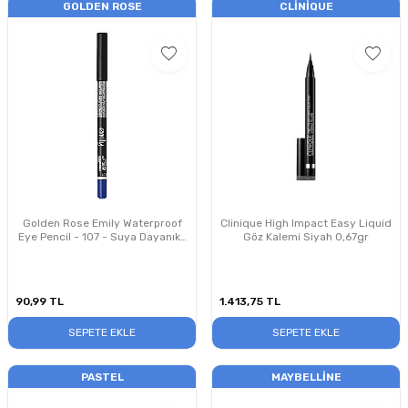
GOLDEN ROSE
CLINIQUE
Golden Rose Emily Waterproof
Clinique High Impact Easy Liquid
Eye Pencil - 107 - Suya Dayanıklı
Göz Kalemi Siyah 0,67gr
Göz Kalemi
90,99
TL
1.413,75
TL
SEPETE EKLE
SEPETE EKLE
PASTEL
MAYBELLINE