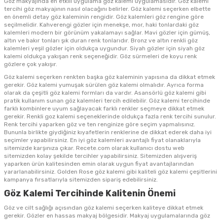
Göz makyajında en etkili uygulama göz kalemi uygulamasıdır. Göz kalemi
tercihi göz makyajının nasıl olacağını belirler. Göz kalemi seçerken elbette
en önemli detay göz kaleminin rengidir. Göz kalemleri göz rengine göre
seçilmelidir. Kahverengi gözler için menekşe, mor, haki tonlardaki göz
kalemleri modern bir görünüm yakalamayı sağlar. Mavi gözler için gümüş,
altın ve bakır tonları şık duran renk tonlarıdır. Bronz ve altın renkli göz
kalemleri yeşil gözler için oldukça uygundur. Siyah gözler için siyah göz
kalemi oldukça yakışan renk seçeneğidir. Göz sürmeleri de koyu renk
gözlere çok yakışır.
Göz kalemi seçerken renkten başka göz kaleminin yapısına da dikkat etmek
gerekir. Göz kalemi yumuşak sürülen göz kalemi olmalıdır. Ayrıca forma
olarak da çeşitli göz kalemi formları da vardır. Asansörlü göz kalemi gibi
pratik kullanım sunan göz kalemleri tercih edilebilir. Göz kalemi tercihinde
farklı kombinlere uyum sağlayacak farklı renkler seçmeye dikkat etmek
gerekir. Renkli goz kalemi seçeneklerinde oldukça fazla renk tercihi sunulur.
Renk tercihi yaparken göz ve ten renginize göre seçim yapmalısınız.
Bununla birlikte giydiğiniz kıyafetlerin renklerine de dikkat ederek daha iyi
seçimler yapabilirsiniz. En iyi göz kalemleri avantajlı fiyat olanaklarıyla
sitemizde karşınıza çıkar. Recete.com olarak kullanıcı dostu web
sitemizden kolay şekilde tercihler yapabilirsiniz. Sitemizden alışveriş
yaparken ürün kalitesinden emin olarak uygun fiyat avantajlarından
yararlanabilirsiniz. Golden Rose göz kalemi gibi kaliteli göz kalemi çeşitlerini
kampanya fırsatlarıyla sitemizden sipariş edebilirsiniz.
Göz Kalemi Tercihinde Kalitenin Önemi
Göz ve cilt sağlığı açısından göz kalemi seçerken kaliteye dikkat etmek
gerekir. Gözler en hassas makyaj bölgesidir. Makyaj uygulamalarında göz