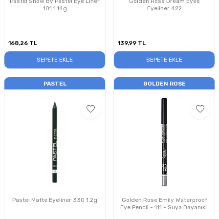
Pastel Show By Pastel Eye Liner
Golden Rose Dream Eyes
101 1.14g
Eyeliner 422
168,26
TL
139,99
TL
SEPETE EKLE
SEPETE EKLE
PASTEL
GOLDEN ROSE
Pastel Matte Eyeliner 330 1.2g
Golden Rose Emily Waterproof
Eye Pencil - 111 - Suya Dayanıklı
Göz Kalemi