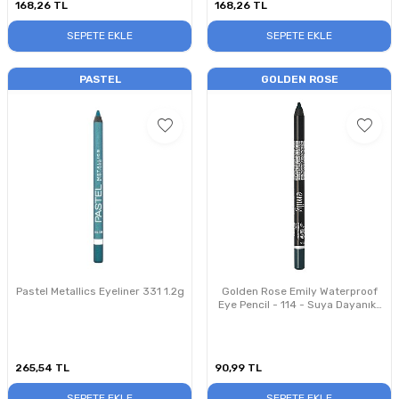
168,26
TL
168,26
TL
SEPETE EKLE
SEPETE EKLE
PASTEL
GOLDEN ROSE
Pastel Metallics Eyeliner 331 1.2g
Golden Rose Emily Waterproof
Eye Pencil - 114 - Suya Dayanıklı
Göz Kalemi
265,54
TL
90,99
TL
SEPETE EKLE
SEPETE EKLE