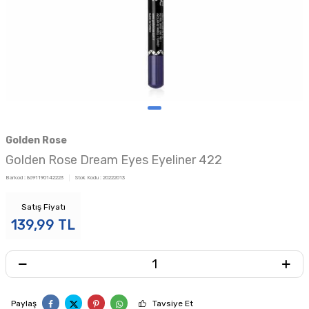
Golden Rose
Golden Rose Dream Eyes Eyeliner 422
Barkod :
8691190142223
Stok Kodu :
20222013
Satış Fiyatı
139,99
TL
Paylaş
Tavsiye Et