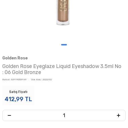
Golden Rose
Golden Rose Eyeglaze Liquid Eyeshadow 3.5ml No
: 06 Gold Bronze
Barkod :
8691190509149
Stok Kodu :
20222152
Satış Fiyatı
412,99
TL