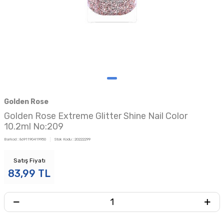
Golden Rose
Golden Rose Extreme Glitter Shine Nail Color
10.2ml No:209
Barkod :
8691190419950
Stok Kodu :
20222299
Satış Fiyatı
83,99
TL