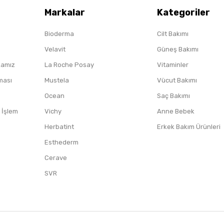
Markalar
Kategoriler
Bioderma
Cilt Bakımı
Velavit
Güneş Bakımı
ikamız
La Roche Posay
Vitaminler
nması
Mustela
Vücut Bakımı
Ocean
Saç Bakımı
/ İşlem
Vichy
Anne Bebek
Herbatint
Erkek Bakım Ürünleri
Esthederm
Cerave
SVR