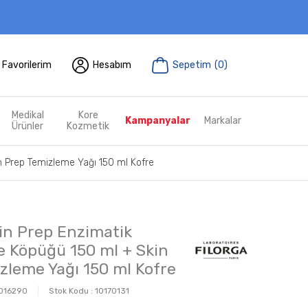
Favorilerim
Hesabım
Sepetim
(
0
)
Medikal
Kore
Kampanyalar
Markalar
Ürünler
Kozmetik
n Prep Temizleme Yağı 150 ml Kofre
kin Prep Enzimatik
 Köpüğü 150 ml + Skin
zleme Yağı 150 ml Kofre
016290
Stok Kodu :
10170131