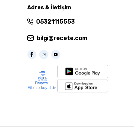
Adres & İletişim
05321115553
bilgi@recete.com