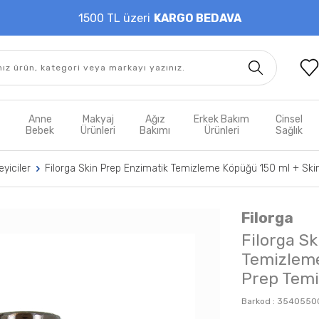
1500 TL üzeri
KARGO BEDAVA
t
Anne
Makyaj
Ağız
Erkek Bakım
Cinsel
m
Bebek
Ürünleri
Bakımı
Ürünleri
Sağlık
yiciler
Filorga Skin Prep Enzimatik Temizleme Köpüğü 150 ml + Ski
Filorga
Filorga S
Temizleme
Prep Temi
Barkod :
3540550