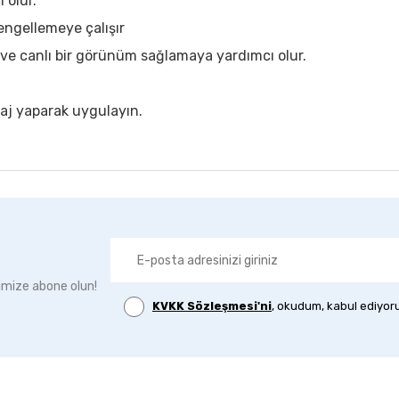
 olur.
engellemeye çalışır
ve canlı bir görünüm sağlamaya yardımcı olur.
aj yaparak uygulayın.
imize abone olun!
KVKK Sözleşmesi'ni
, okudum, kabul ediyor