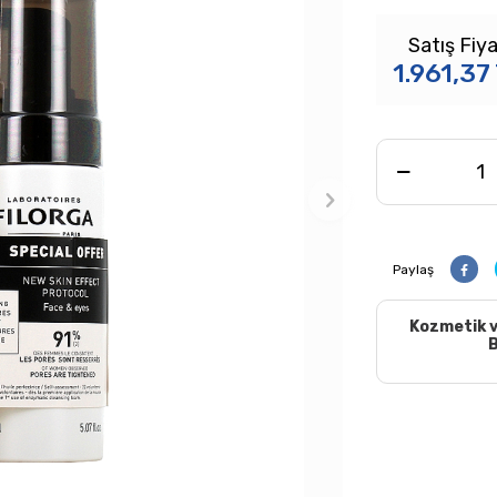
Satış Fiya
1.961,37
Paylaş
Kozmetik v
B