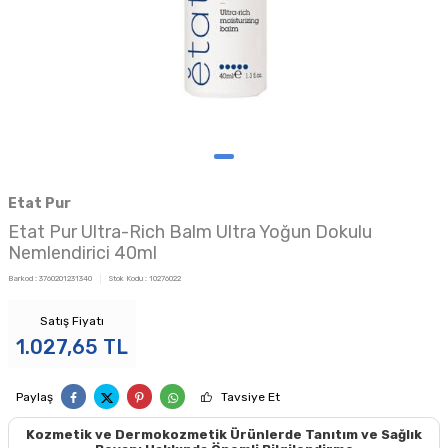
Etat Pur
Etat Pur Ultra-Rich Balm Ultra Yoğun Dokulu
Nemlendirici 40ml
Barkod :
3760201231340
Stok Kodu :
10276022
Satış Fiyatı
1.027,65
TL
Paylaş
Tavsiye Et
Kozmetik ve Dermokozmetik Ürünlerde Tanıtım ve Sağlık