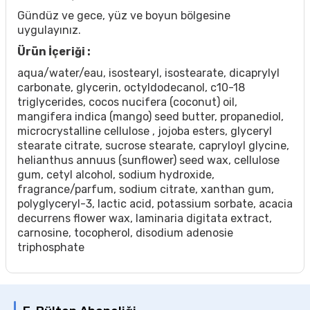
Gündüz ve gece, yüz ve boyun bölgesine
uygulayınız.
Ürün İçeriği :
aqua/water/eau, isostearyl, isostearate, dicaprylyl
carbonate, glycerin, octyldodecanol, c10-18
triglycerides, cocos nucifera (coconut) oil,
mangifera indica (mango) seed butter, propanediol,
microcrystalline cellulose , jojoba esters, glyceryl
stearate citrate, sucrose stearate, capryloyl glycine,
helianthus annuus (sunflower) seed wax, cellulose
gum, cetyl alcohol, sodium hydroxide,
fragrance/parfum, sodium citrate, xanthan gum,
polyglyceryl-3, lactic acid, potassium sorbate, acacia
decurrens flower wax, laminaria digitata extract,
carnosine, tocopherol, disodium adenosie
triphosphate