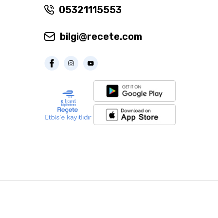
05321115553
bilgi@recete.com