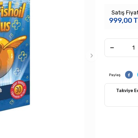
Satış Fiyat
999,00
T
Paylaş
Takviye E