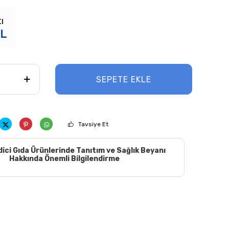
ı
L
SEPETE EKLE
Tavsiye Et
dici Gıda Ürünlerinde Tanıtım ve Sağlık Beyanı
Hakkında Önemli Bilgilendirme