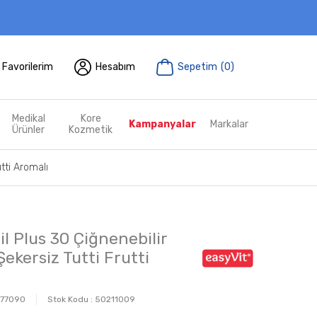
Favorilerim
Hesabım
Sepetim
(
0
)
Medikal
Kore
Kampanyalar
Markalar
Ürünler
Kozmetik
tti Aromalı
l Plus 30 Çiğnenebilir
ekersiz Tutti Frutti
77090
Stok Kodu :
50211009