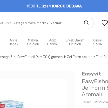
1500 TL üzeri
KARGO BEDAVA
t
Anne
Makyaj
Ağız
Erkek Bakım
Cinsel
m
Bebek
Ürünleri
Bakımı
Ürünleri
Sağlık
Omega 3
EasyFishoil Plus 30 Çiğnenebilir Jel Form Şekersiz Tutti Fru
Easyvit
EasyFishoi
Jel Form Ş
Aromalı
Barkod :
86827923