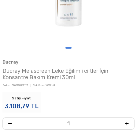
Ducray
Ducray Melascreen Leke Eğilimli ciltler İçin
Konsantre Bakım Kremi 30ml
Barkod :
3282770389197
Stok Kodu :
10012169
Satış Fiyatı
3.108,79
TL