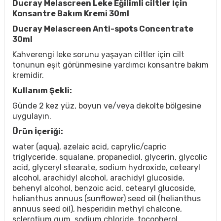
Ducray Melascreen Leke Eğilimli ciltler İçin
Konsantre Bakım Kremi 30ml
Ducray Melascreen Anti-spots Concentrate
30ml
Kahverengi leke sorunu yaşayan ciltler için cilt
tonunun eşit görünmesine yardımcı konsantre bakım
kremidir.
Kullanım Şekli:
Günde 2 kez yüz, boyun ve/veya dekolte bölgesine
uygulayın.
Ürün İçeriği:
water (aqua), azelaic acid, caprylic/capric
triglyceride, squalane, propanediol, glycerin, glycolic
acid, glyceryl stearate, sodium hydroxide, cetearyl
alcohol, arachidyl alcohol, arachidyl glucoside,
behenyl alcohol, benzoic acid, cetearyl glucoside,
helianthus annuus (sunflower) seed oil (helianthus
annuus seed oil), hesperidin methyl chalcone,
sclerotium gum, sodium chloride, tocopherol.