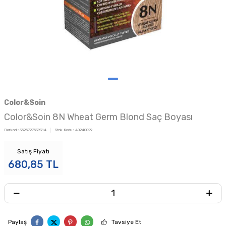
Color&Soin
Color&Soin 8N Wheat Germ Blond Saç Boyası
Barkod :
3525727539314
Stok Kodu :
40240029
Satış Fiyatı
680,85
TL
Paylaş
Tavsiye Et