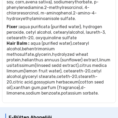
soy, corn,avena sativa), sodiumerythorbate, p-
phenylenediamine.2-methylresorcinol, 4-
chlororesorcinol, m-aminophenol.2-amino-4-
hydroxyethylaminoanisole sulfate.
Fixer :
aqua purificata (purified water), hydrogen
peroxide, cetyl alcohol, cetearylalcohol, laureth-3,
ceteareth-20, oxyquinoline sulfate
Hair Balm :
aqua (purified water),cetearyl
alcohol,behentrimonium
methosulfate,glycerin,hydrolyzed wheat
protein,helianthus annuus (sunflower) extract,linum
usitatissimum(linseed sedd extract),citrus medica
limonum(lemon fruit water), ceteareth-20,cetyl
alcohol,glyceryl stearate,ceteth-20,steareth-
20,citric acid,gossypium herbaceum(cotton seed
oil),xanthan gum,parfum (fragrance),d-
limonene,sodium benzoate,potassium sorbate.
E-Bülten Aboneliği