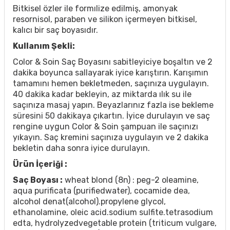
Bitkisel özler ile formılize edilmiş, amonyak
resornisol, paraben ve silikon içermeyen bitkisel,
kalıcı bir saç boyasıdır.
Kullanım Şekli:
Color & Soin Saç Boyasını sabitleyiciye boşaltın ve 2
dakika boyunca sallayarak iyice karıştırın. Karışımın
tamamını hemen bekletmeden, saçınıza uygulayın.
40 dakika kadar bekleyin, az miktarda ılık su ile
saçınıza masaj yapın. Beyazlarınız fazla ise bekleme
süresini 50 dakikaya çıkartın. İyice durulayın ve saç
rengine uygun Color & Soin şampuan ile saçınızı
yıkayın. Saç kremini saçınıza uygulayın ve 2 dakika
bekletin daha sonra iyice durulayın.
Ürün İçeriği :
Saç Boyası :
wheat blond (8n) : peg-2 oleamine,
aqua purificata (purifiedwater), cocamide dea,
alcohol denat(alcohol).propylene glycol,
ethanolamine, oleic acid.sodium sulfite.tetrasodium
edta, hydrolyzedvegetable protein (triticum vulgare,