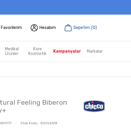
Favorilerim
Hesabım
Sepetim
(
0
)
Medikal
Kore
Kampanyalar
Markalar
Ürünler
Kozmetik
tural Feeling Biberon
y+
080977
Stok Kodu :
30056128