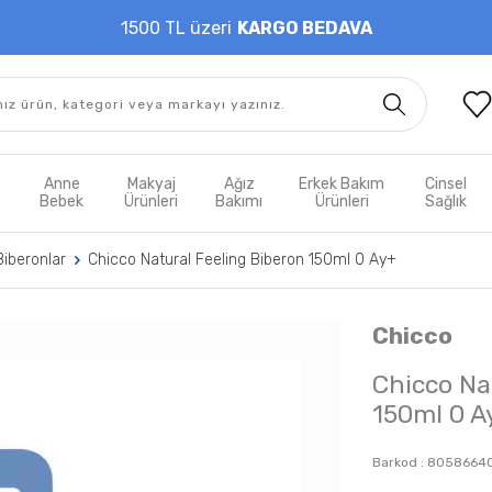
1500 TL üzeri
KARGO BEDAVA
t
Anne
Makyaj
Ağız
Erkek Bakım
Cinsel
m
Bebek
Ürünleri
Bakımı
Ürünleri
Sağlık
Biberonlar
Chicco Natural Feeling Biberon 150ml 0 Ay+
Chicco
Chicco Na
150ml 0 A
Barkod :
8058664