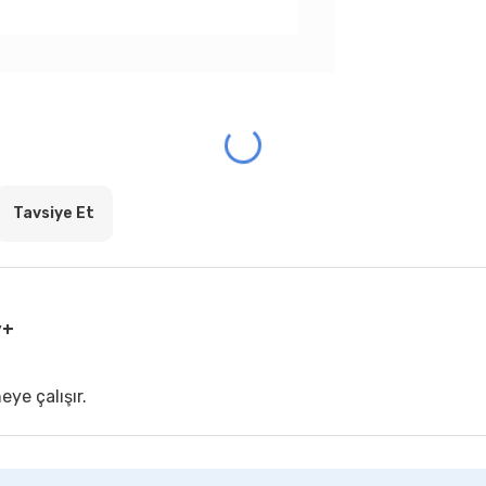
Tavsiye Et
y+
ye çalışır.