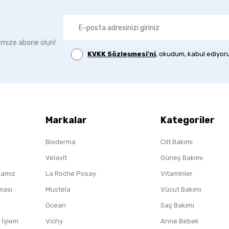
imize abone olun!
KVKK Sözleşmesi'ni
, okudum, kabul ediyor
Markalar
Kategoriler
Bioderma
Cilt Bakımı
Velavit
Güneş Bakımı
ikamız
La Roche Posay
Vitaminler
nması
Mustela
Vücut Bakımı
Ocean
Saç Bakımı
/ İşlem
Vichy
Anne Bebek