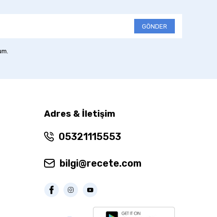
GÖNDER
um.
Adres & İletişim
05321115553
bilgi@recete.com