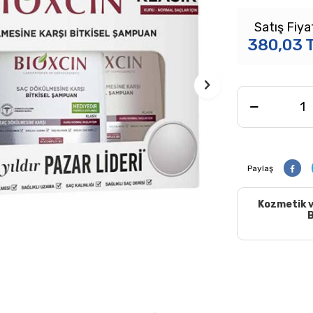
Satış Fiya
380,03
Paylaş
Kozmetik v
B