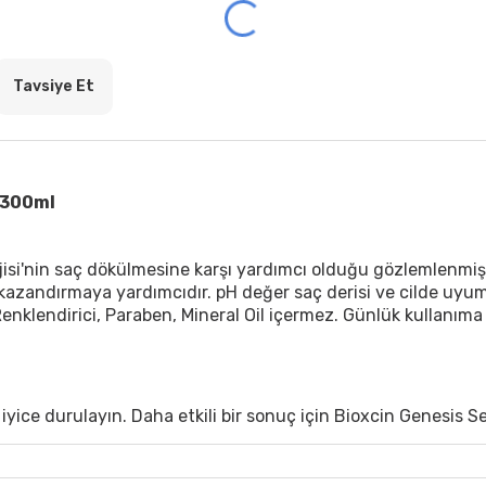
Tavsiye Et
x300ml
jisi'nin saç dökülmesine karşı yardımcı olduğu gözlemlenmişt
kazandırmaya yardımcıdır. pH değer saç derisi ve cilde uyuml
. Renklendirici, Paraben, Mineral Oil içermez. Günlük kullanım
yice durulayın. Daha etkili bir sonuç için Bioxcin Genesis Ser