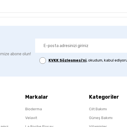
imize abone olun!
KVKK Sözleşmesi'ni
, okudum, kabul ediyor
Markalar
Kategoriler
Bioderma
Cilt Bakımı
Velavit
Güneş Bakımı
ikamız
La Roche Posay
Vitaminler