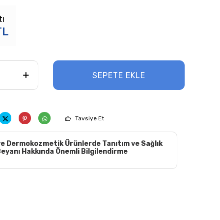
tı
TL
SEPETE EKLE
Tavsiye Et
e Dermokozmetik Ürünlerde Tanıtım ve Sağlık
eyanı Hakkında Önemli Bilgilendirme