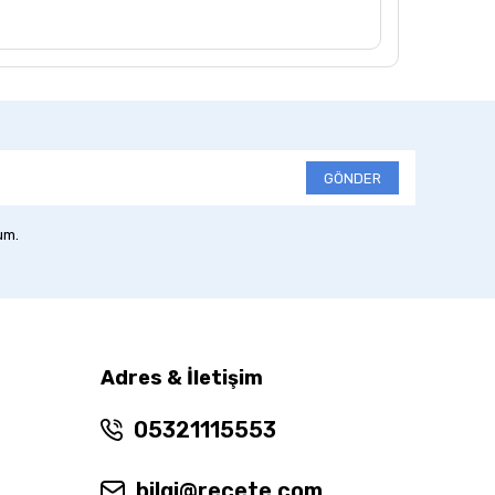
GÖNDER
um.
Adres & İletişim
05321115553
bilgi@recete.com