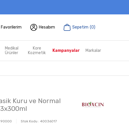
Favorilerim
Hesabım
Sepetim
(
0
)
Medikal
Kore
Kampanyalar
Markalar
Ürünler
Kozmetik
lasik Kuru ve Normal
3x300ml
090000
Stok Kodu :
40036017