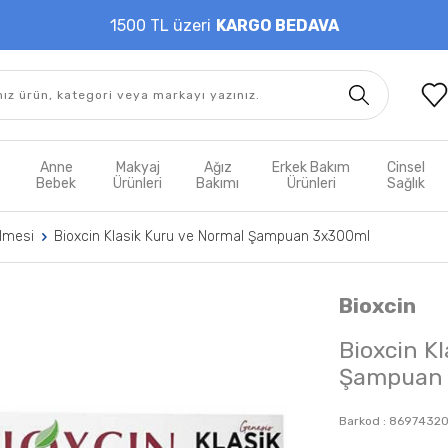
1500 TL üzeri
KARGO BEDAVA
t
Anne
Makyaj
Ağız
Erkek Bakım
Cinsel
m
Bebek
Ürünleri
Bakımı
Ürünleri
Sağlık
lmesi
Bioxcin Klasik Kuru ve Normal Şampuan 3x300ml
Bioxcin
Bioxcin K
Şampuan 
Barkod :
8697432